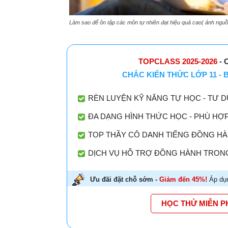
Làm sao để ôn tập các môn tự nhiên đạt hiệu quả cao( ảnh nguồ
TOPCLASS 2025-2026
- 
CHẮC KIẾN THỨC LỚP 11 -
RÈN LUYỆN KỸ NĂNG TỰ HỌC - TƯ D
ĐA DẠNG HÌNH THỨC HỌC - PHÙ HỢ
TOP THẦY CÔ DANH TIẾNG ĐỒNG HÀN
DỊCH VỤ HỖ TRỢ ĐỒNG HÀNH TRONG
Ưu đãi đặt chỗ sớm -
Giảm đến 45%!
Áp dụn
HỌC THỬ MIỄN P