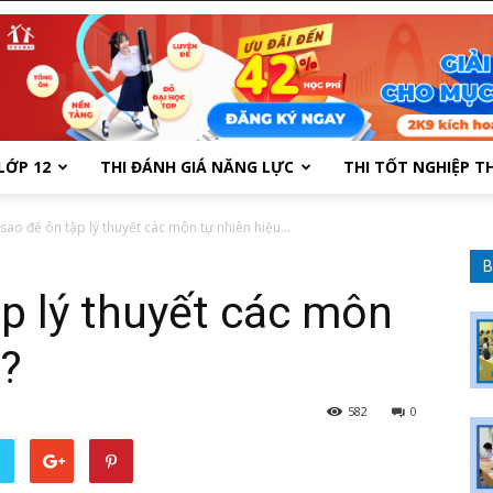
LỚP 12
THI ĐÁNH GIÁ NĂNG LỰC
THI TỐT NGHIỆP T
sao để ôn tập lý thuyết các môn tự nhiên hiệu...
B
p lý thuyết các môn
ả?
582
0