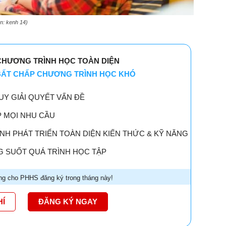
n: kenh 14)
CHƯƠNG TRÌNH HỌC TOÀN DIỆN
 BẤT CHẤP CHƯƠNG TRÌNH HỌC KHÓ
UY GIẢI QUYẾT VẤN ĐỀ
P MỌI NHU CẦU
H PHÁT TRIỂN TOÀN DIỆN KIẾN THỨC & KỸ NĂNG
 SUỐT QUÁ TRÌNH HỌC TẬP
g cho PHHS đăng ký trong tháng này!
HÍ
ĐĂNG KÝ NGAY