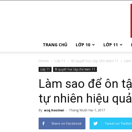
TRANG CHỦ
LỚP 10
LỚP 11
Home
Lớp 11
Bí quyết học tập cho teen 11
Làm 
Lớp 11
Bí quyết học tập cho teen 11
Làm sao để ôn tậ
tự nhiên hiệu qu
By
acq.hocmai
-
Tháng Mười Hai 1, 2017
Share on Facebook
Tweet on Twitter