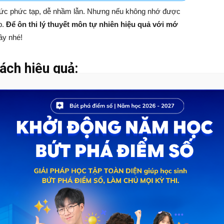
thức phức tạp, dễ nhầm lẫn. Nhưng nếu không nhớ được
p.
Để ôn thi lý thuyết môn tự nhiên hiệu quả với mớ
ây nhé!
ách hiệu quả:
Sinh được hầu hết các bạn teen đánh giá là khô khan lý
mách các bạn phương pháp ghi nhớ hiệu quả như sau:
 một cách nhanh nhất mà không tốn quá nhiều sức lực là
hớ kiến thức – một cách
ôn thi học kỳ
cực hiệu quả được