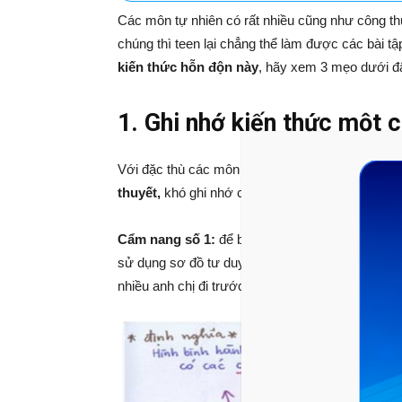
Các môn tự nhiên có rất nhiều cũng như công 
chúng thì teen lại chẳng thể làm được các bài tậ
kiến thức hỗn độn này
, hãy xem 3 mẹo dưới đ
1. Ghi nhớ kiến thức một c
Với đặc thù các môn tự nhiên: Toán- Lý – Hóa – 
thuyết,
khó ghi nhớ cũng như học thuộc, Butbi 
Cẩm nang số 1:
để bạn ghi nhớ được kiến thức
sử dụng sơ đồ tư duy để hệ thống hóa và ghi n
nhiều anh chị đi trước áp dụng.