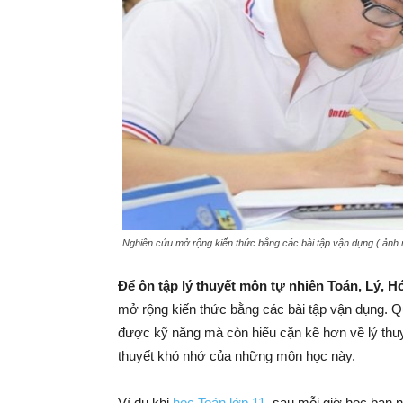
Nghiên cứu mở rộng kiến thức bằng các bài tập vận dụng ( ảnh
Để ôn tập lý thuyết môn tự nhiên Toán, Lý, H
mở rộng kiến thức bằng các bài tập vận dụng. Q
được kỹ năng mà còn hiểu cặn kẽ hơn về lý thuyế
thuyết khó nhớ của những môn học này.
Ví dụ khi
học Toán lớp 11
, sau mỗi giờ học bạn 