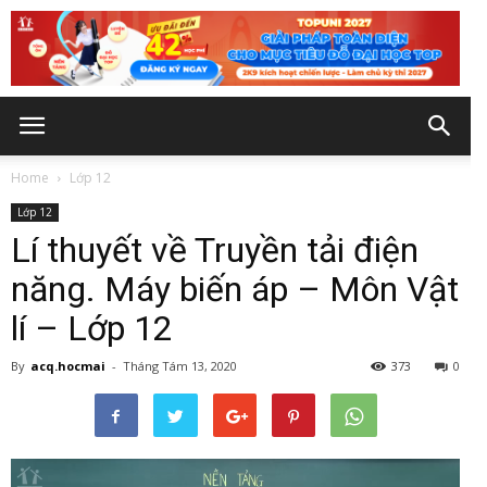
Home
Lớp 12
Lớp 12
Lí thuyết về Truyền tải điện
năng. Máy biến áp – Môn Vật
lí – Lớp 12
By
acq.hocmai
-
Tháng Tám 13, 2020
373
0