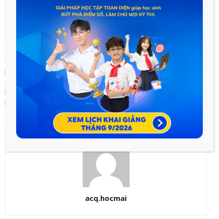
Previous article
Next article
Lí thuyết về công suất điện tiêu
Máy phát điện xoay chiều –
thụ của mạch điện xoay chiều.
Môn Vật lí – Lớp 12
Hệ số công suất – Môn Vật lí –
Lớp 12
acq.hocmai