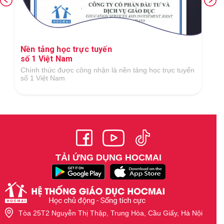
Nền tảng học trực tuyến
số 1 Việt Nam
Chính thức được công nhận là nền tảng học trực tuyến
số 1 Việt Nam
TẢI ỨNG DỤNG HOCMAI
Tòa 25T2 Nguyễn Thị Thập, Trung Hòa, Cầu Giấy, Hà Nội