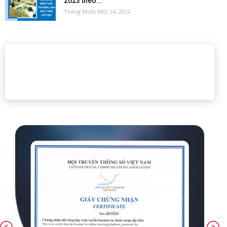
2023 theo...
Tháng Mười Một 24, 2022
16 năm
6.460.467
Giáo dục trực tuyến
Thành viên