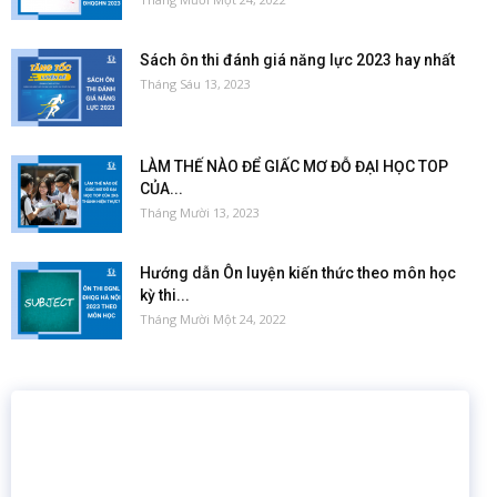
Sách ôn thi đánh giá năng lực 2023 hay nhất
Tháng Sáu 13, 2023
LÀM THẾ NÀO ĐỂ GIẤC MƠ ĐỖ ĐẠI HỌC TOP
CỦA...
Tháng Mười 13, 2023
Hướng dẫn Ôn luyện kiến thức theo môn học
kỳ thi...
Tháng Mười Một 24, 2022
16 năm
6.460.467
Giáo dục trực tuyến
Thành viên