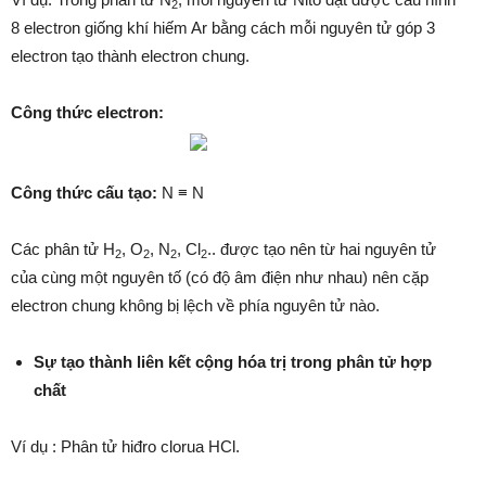
2
8 electron giống khí hiếm Ar bằng cách mỗi nguyên tử góp 3
electron tạo thành electron chung.
Công thức electron:
Công thức cấu tạo:
N ≡ N
Các phân tử H
, O
, N
, Cl
.. được tạo nên từ hai nguyên tử
2
2
2
2
của cùng một nguyên tố (có độ âm điện như nhau) nên cặp
electron chung không bị lệch về phía nguyên tử nào.
Sự tạo thành liên kết cộng hóa trị trong phân tử hợp
chất
Ví dụ : Phân tử hiđro clorua HCl.