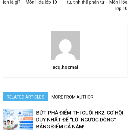
ion là gì? – Môn Hóa lớp 10
tử, tinh thể phân tử – Môn Hóa
lớp 10
acq.hocmai
RELATED ARTICLES
MORE FROM AUTHOR
BỨT PHÁ ĐIỂM THI CUỐI HK2: CƠ HỘI
DUY NHẤT ĐỂ “LỘI NGƯỢC DÒNG”
BẢNG ĐIỂM CẢ NĂM!