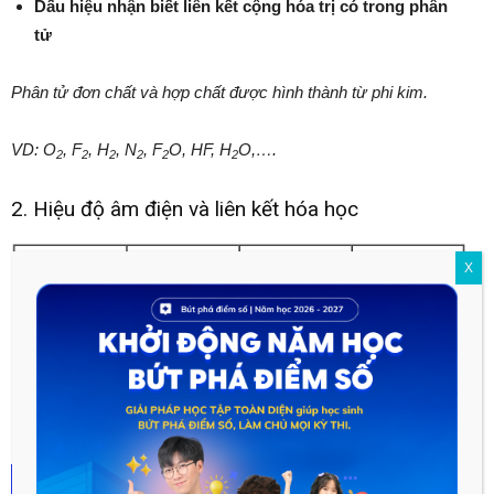
Dấu hiệu nhận biết liên kết cộng hóa trị có trong phân
tử
Phân tử đơn chất và hợp chất được hình thành từ phi kim.
VD: O
, F
, H
, N
, F
O, HF, H
O,….
2
2
2
2
2
2
2. Hiệu độ âm điện và liên kết hóa học
X