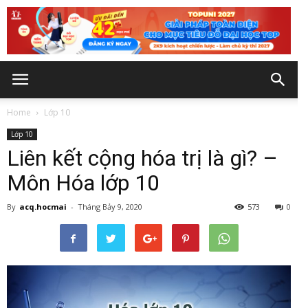
Home
Lớp 10
Lớp 10
Liên kết cộng hóa trị là gì? –
Môn Hóa lớp 10
By
acq.hocmai
-
Tháng Bảy 9, 2020
573
0