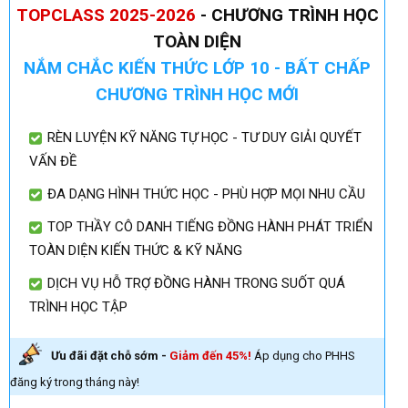
TOPCLASS 2025-2026
- CHƯƠNG TRÌNH HỌC
TOÀN DIỆN
NẮM CHẮC KIẾN THỨC LỚP 10 - BẤT CHẤP
CHƯƠNG TRÌNH HỌC MỚI
RÈN LUYỆN KỸ NĂNG TỰ HỌC - TƯ DUY GIẢI QUYẾT
VẤN ĐỀ
ĐA DẠNG HÌNH THỨC HỌC - PHÙ HỢP MỌI NHU CẦU
TOP THẦY CÔ DANH TIẾNG ĐỒNG HÀNH PHÁT TRIỂN
TOÀN DIỆN KIẾN THỨC & KỸ NĂNG
DỊCH VỤ HỖ TRỢ ĐỒNG HÀNH TRONG SUỐT QUÁ
TRÌNH HỌC TẬP
Ưu đãi đặt chỗ sớm -
Giảm đến 45%!
Áp dụng cho PHHS
đăng ký trong tháng này!