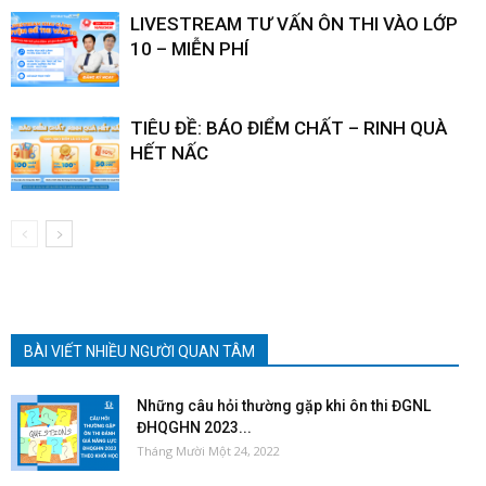
LIVESTREAM TƯ VẤN ÔN THI VÀO LỚP
10 – MIỄN PHÍ
TIÊU ĐỀ: BÁO ĐIỂM CHẤT – RINH QUÀ
HẾT NẤC
BÀI VIẾT NHIỀU NGƯỜI QUAN TÂM
Những câu hỏi thường gặp khi ôn thi ĐGNL
ĐHQGHN 2023...
Tháng Mười Một 24, 2022