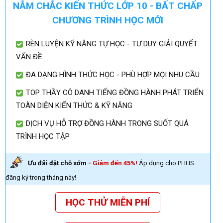
NẮM CHẮC KIẾN THỨC LỚP 10 - BẤT CHẤP
CHƯƠNG TRÌNH HỌC MỚI
RÈN LUYỆN KỸ NĂNG TỰ HỌC - TƯ DUY GIẢI QUYẾT
VẤN ĐỀ
ĐA DẠNG HÌNH THỨC HỌC - PHÙ HỢP MỌI NHU CẦU
TOP THẦY CÔ DANH TIẾNG ĐỒNG HÀNH PHÁT TRIỂN
TOÀN DIỆN KIẾN THỨC & KỸ NĂNG
DỊCH VỤ HỖ TRỢ ĐỒNG HÀNH TRONG SUỐT QUÁ
TRÌNH HỌC TẬP
Ưu đãi đặt chỗ sớm -
Giảm đến 45%!
Áp dụng cho PHHS
đăng ký trong tháng này!
HỌC THỬ MIỄN PHÍ