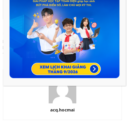
Previous article
Next article
Phân tích Hồn Trương Ba da
Các nguyên lý của nhiệt động
hàng thịt (Lưu Quang Vũ)- Ngữ
lực học – Môn Vật lí lớp 10
văn 12
acq.hocmai