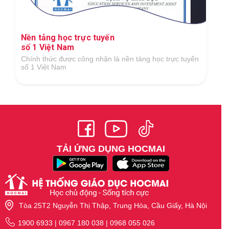
Ứng dụng công nghệ số xuất sắc trong lĩnh
vực GDĐT
Tại Giải thưởng Công nghệ số Việt Nam 2018 do Hiệp
hội Công nghệ số Việt Nam tổ chức
TẢI ỨNG DỤNG HOCMAI
Tòa 25T2 Nguyễn Thị Thập, Trung Hòa, Cầu Giấy, Hà Nội
1900 6933 | 0967 180 038 | 0968 055 026