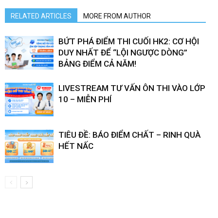
RELATED ARTICLES
MORE FROM AUTHOR
BỨT PHÁ ĐIỂM THI CUỐI HK2: CƠ HỘI
DUY NHẤT ĐỂ “LỘI NGƯỢC DÒNG”
BẢNG ĐIỂM CẢ NĂM!
LIVESTREAM TƯ VẤN ÔN THI VÀO LỚP
10 – MIỄN PHÍ
TIÊU ĐỀ: BÁO ĐIỂM CHẤT – RINH QUÀ
HẾT NẤC