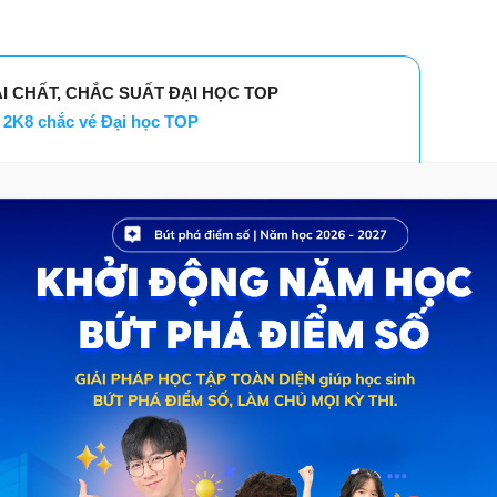
ẢI CHẤT, CHẮC SUẤT ĐẠI HỌC TOP
2K8 chắc vé Đại học TOP
SÁT theo xu hướng thi mới nhất
 cho 4 kỳ thi lớn hiện nay
18+ năm kinh nghiệm
ốt quá trình ôn luyện
g cho PHHS đăng ký trong tháng này!
HÍ
ĐĂNG KÝ NGAY
ũ