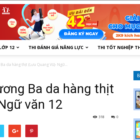
LỚP 12
THI ĐÁNH GIÁ NĂNG LỰC
THI TỐT NGHIỆP T
Ba da hàng thịt (Lưu Quang Vũ)- Ngữ...
B
ương Ba da hàng thịt
 Ngữ văn 12
318
0