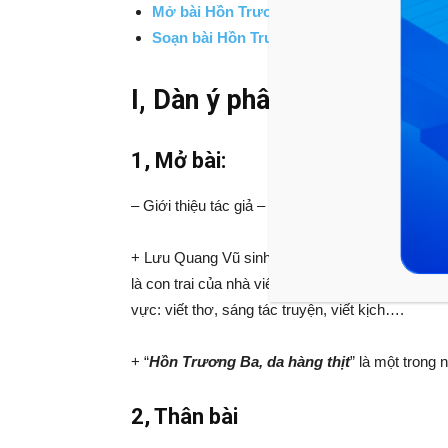
Mở bài Hồn Trương Ba da hàng thịt
Soạn bài Hồn Trương Ba da hàng thịt
I, Dàn ý phân tích Hồn Trư
1, Mở bài:
– Giới thiệu tác giả – nhà soạn kịch Lưu Quang
+ Lưu Quang Vũ sinh năm 1948 và mất năm 1988 t
là con trai của nhà viết kịch nổi tiếng Lưu Quang
vực: viết thơ, sáng tác truyện, viết kịch….
+ “
Hồn Trương Ba, da hàng thịt
” là một trong
2, Thân bài