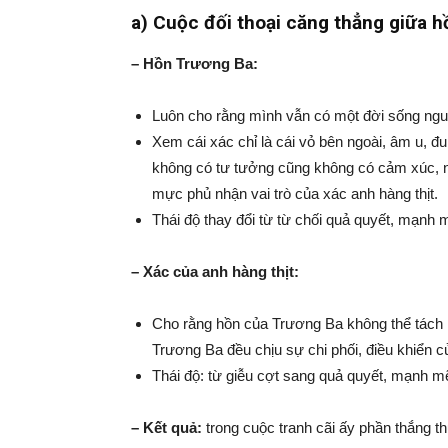
a) Cuộc đối thoại căng thẳng giữa h
– Hồn Trương Ba:
Luôn cho rằng mình vẫn có một đời sống nguy
Xem cái xác chỉ là cái vỏ bên ngoài, âm u, đ
không có tư tưởng cũng không có cảm xúc, n
mực phủ nhận vai trò của xác anh hàng thịt.
Thái độ thay đổi từ từ chối quả quyết, mạnh mẽ 
– Xác của anh hàng thịt:
Cho rằng hồn của Trương Ba không thể tách 
Trương Ba đều chịu sự chi phối, điều khiển củ
Thái độ: từ giễu cợt sang quả quyết, mạnh mẽ
– Kết quả:
trong cuộc tranh cãi ấy phần thắng th