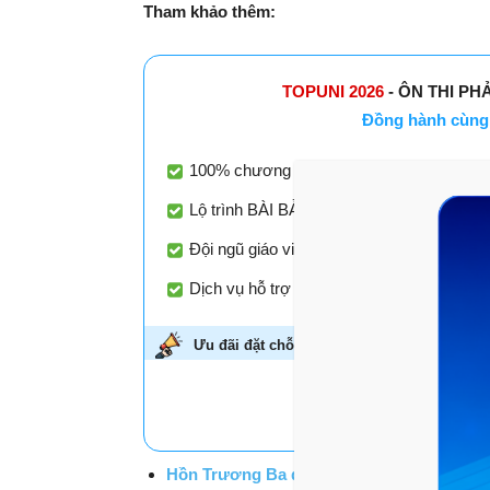
Tham khảo thêm:
TOPUNI 2026
- ÔN THI PH
Đồng hành cùng 
100% chương trình học - ôn - luyện BÁM 
Lộ trình BÀI BẢN - TỐI ƯU - CHUYÊN BIỆT
Đội ngũ giáo viên luyện thi nổi tiếng với 
Dịch vụ hỗ trợ học tập đồng hành xuyên su
Ưu đãi đặt chỗ sớm -
Giảm đến 45%!
Áp dụn
HỌC THỬ MIỄN P
Hồn Trương Ba da hàng thịt Lưu Quang V