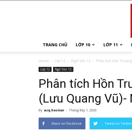
TRANG CHỦ
LỚP 10
LỚP 11
Home
Lớp 12
Ngữ Văn 12
Phân tích Hồn Trương 
Lớp 12
Ngữ Văn 12
Phân tích Hồn Tr
(Lưu Quang Vũ)-
By
acq.hocmai
-
Tháng Bảy 1, 2020
Share on Facebook
Tweet on Twitter