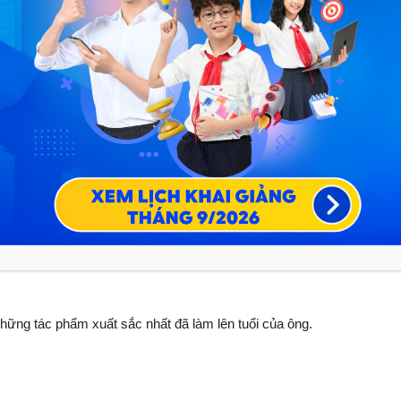
ơng Ba da hàng thịt
 Vũ và tác phẩm
“Hồn Trương Ba, da hàng thịt”
:
rong một vụ tai nạn giao thông, ông sinh ra ở Phú Thọ,
 Thuận. Ông là một người nghệ sĩ tài năng với nhiều lĩnh
 những tác phẩm xuất sắc nhất đã làm lên tuổi của ông.