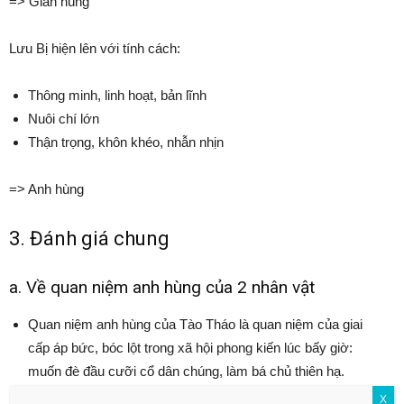
=> Gian hùng
Lưu Bị hiện lên với tính cách:
Thông minh, linh hoạt, bản lĩnh
Nuôi chí lớn
Thận trọng, khôn khéo, nhẫn nhịn
=> Anh hùng
3. Đánh giá chung
a. Về quan niệm anh hùng của 2 nhân vật
Quan niệm anh hùng của Tào Tháo là quan niệm của giai
cấp áp bức, bóc lột trong xã hội phong kiến lúc bấy giờ:
muốn đè đầu cưỡi cổ dân chúng, làm bá chủ thiên hạ.
Quan niệm anh hùng của Lưu Bị không đồng nhất với Tào
X