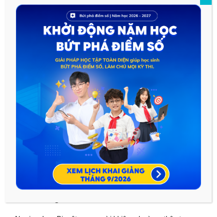
Tháo, là người có chí lớn, mưu cao, bao trùm trời đất
b. Về tính cách của 2 nhân vật
Lưu Bị thận trọng, khôn ngoan, khiêm tốn
Tào Tháo sắc sảo, thông minh nhưng tự phụ, không coi ai là
anh hùng.
c. Cuộc tranh luận 2 nhân vật
Qua tranh luận, ta nhận ra cái “thần” của 2 nhân vật
Tác giả thể hiện thái độ “Tôn Lưu biếm Tào”
III. Tổng kết
1. Nội dung