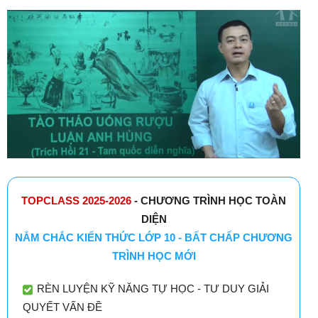
TOPCLASS 2025-2026
- CHƯƠNG TRÌNH HỌC TOÀN
DIỆN
NẮM CHẮC KIẾN THỨC LỚP 10 - BẤT CHẤP CHƯƠNG
TRÌNH HỌC MỚI
RÈN LUYỆN KỸ NĂNG TỰ HỌC - TƯ DUY GIẢI
QUYẾT VẤN ĐỀ