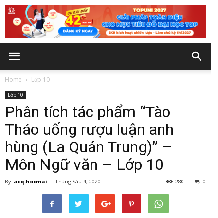
Home
Lớp 10
Lớp 10
Phân tích tác phẩm “Tào
Tháo uống rượu luận anh
hùng (La Quán Trung)” –
Môn Ngữ văn – Lớp 10
By
acq.hocmai
-
Tháng Sáu 4, 2020
280
0