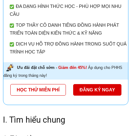
ĐA DẠNG HÌNH THỨC HỌC - PHÙ HỢP MỌI NHU
CẦU
TOP THẦY CÔ DANH TIẾNG ĐỒNG HÀNH PHÁT
TRIỂN TOÀN DIỆN KIẾN THỨC & KỸ NĂNG
DỊCH VỤ HỖ TRỢ ĐỒNG HÀNH TRONG SUỐT QUÁ
TRÌNH HỌC TẬP
Ưu đãi đặt chỗ sớm -
Giảm đến 45%!
Áp dụng cho PHHS
đăng ký trong tháng này!
HỌC THỬ MIỄN PHÍ
ĐĂNG KÝ NGAY
I. Tìm hiểu chung