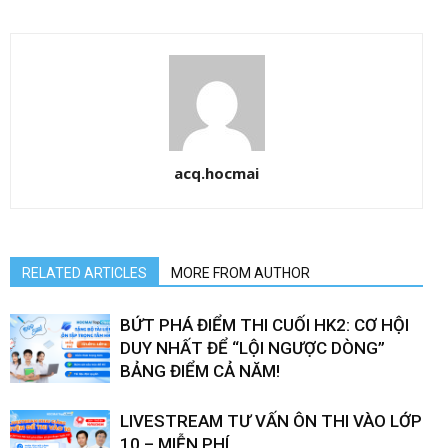
acq.hocmai
RELATED ARTICLES
MORE FROM AUTHOR
BỨT PHÁ ĐIỂM THI CUỐI HK2: CƠ HỘI
DUY NHẤT ĐỂ “LỘI NGƯỢC DÒNG”
BẢNG ĐIỂM CẢ NĂM!
LIVESTREAM TƯ VẤN ÔN THI VÀO LỚP
10 – MIỄN PHÍ