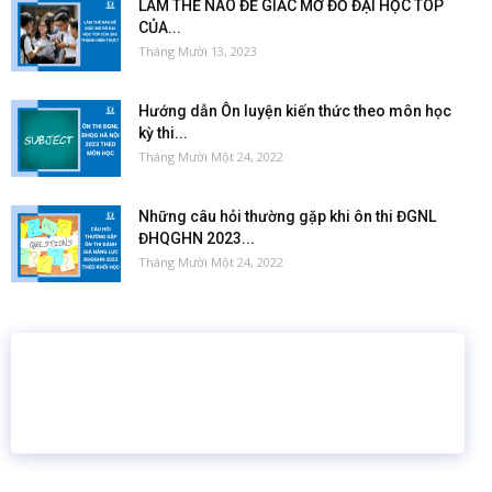
LÀM THẾ NÀO ĐỂ GIẤC MƠ ĐỖ ĐẠI HỌC TOP
CỦA...
Tháng Mười 13, 2023
Hướng dẫn Ôn luyện kiến thức theo môn học
kỳ thi...
Tháng Mười Một 24, 2022
Những câu hỏi thường gặp khi ôn thi ĐGNL
ĐHQGHN 2023...
Tháng Mười Một 24, 2022
16 năm
6.460.467
Giáo dục trực tuyến
Thành viên