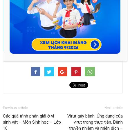
TRÌNH HỌC TẬP
Ưu đãi đặt chỗ sớm -
Giảm đến 45%!
Áp dụng cho PHHS
đăng ký trong tháng này!
HỌC THỬ MIỄN PHÍ
ĐĂNG KÝ NGAY
Previous article
Next article
Các quá trình phân giải ở vi
Virut gây bệnh. Ứng dụng của
sinh vật – Môn Sinh học – Lớp
virut trong thực tiễn. Bệnh
10
truyền nhiễm và miễn dịch –