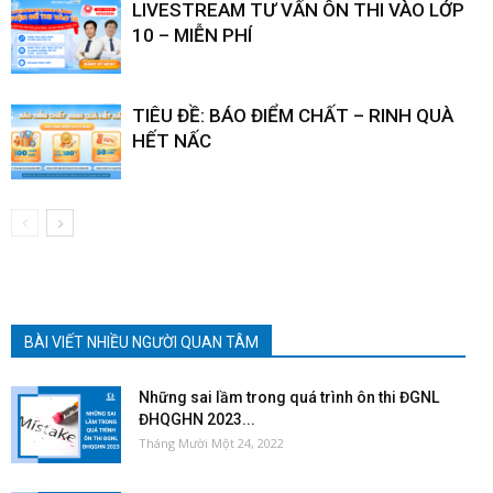
LIVESTREAM TƯ VẤN ÔN THI VÀO LỚP
10 – MIỄN PHÍ
TIÊU ĐỀ: BÁO ĐIỂM CHẤT – RINH QUÀ
HẾT NẤC
BÀI VIẾT NHIỀU NGƯỜI QUAN TÂM
Những sai lầm trong quá trình ôn thi ĐGNL
ĐHQGHN 2023...
Tháng Mười Một 24, 2022