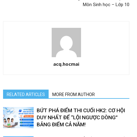
Môn Sinh học – Lớp 10
acq.hocmai
RELATED ARTICLES
MORE FROM AUTHOR
BỨT PHÁ ĐIỂM THI CUỐI HK2: CƠ HỘI
DUY NHẤT ĐỂ “LỘI NGƯỢC DÒNG”
BẢNG ĐIỂM CẢ NĂM!