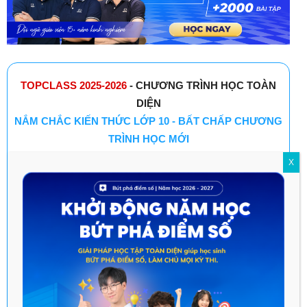
TOPCLASS 2025-2026
- CHƯƠNG TRÌNH HỌC TOÀN
DIỆN
NẮM CHẮC KIẾN THỨC LỚP 10 - BẤT CHẤP CHƯƠNG
TRÌNH HỌC MỚI
X
RÈN LUYỆN KỸ NĂNG TỰ HỌC - TƯ DUY GIẢI
QUYẾT VẤN ĐỀ
ĐA DẠNG HÌNH THỨC HỌC - PHÙ HỢP MỌI NHU
CẦU
TOP THẦY CÔ DANH TIẾNG ĐỒNG HÀNH PHÁT
TRIỂN TOÀN DIỆN KIẾN THỨC & KỸ NĂNG
DỊCH VỤ HỖ TRỢ ĐỒNG HÀNH TRONG SUỐT QUÁ