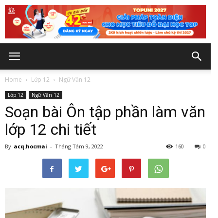
Home
Lớp 12
Ngữ Văn 12
Lớp 12
Ngữ Văn 12
Soạn bài Ôn tập phần làm văn
lớp 12 chi tiết
By
acq.hocmai
-
Tháng Tám 9, 2022
160
0