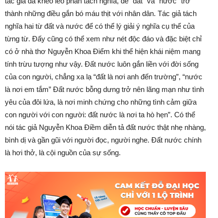
tác giả đã khéo léo phân tách nghĩa, để “đất” và “nước” trở
thành những điều gắn bó máu thịt với nhân dân. Tác giả tách
nghĩa hai từ đất và nước để có thể lý giải ý nghĩa cụ thể của
từng từ. Đấy cũng có thể xem như nét độc đáo và đặc biệt chỉ
có ở nhà thơ Nguyễn Khoa Điểm khi thể hiện khái niệm mang
tính trừu tượng như vậy. Đất nước luôn gắn liền với đời sống
của con người, chẳng xa lạ “đất là nơi anh đến trường”, “nước
là nơi em tắm” Đất nước bỗng dưng trở nên lãng mạn như tình
yêu của đôi lứa, là nơi minh chứng cho những tình cảm giữa
con người với con người: đất nước là nơi ta hò hẹn”. Có thể
nói tác giả Nguyễn Khoa Điềm diễn tả đất nước thật nhẹ nhàng,
bình dị và gần gũi với người đọc, người nghe. Đất nước chính
là hơi thở, là cội nguồn của sự sống.