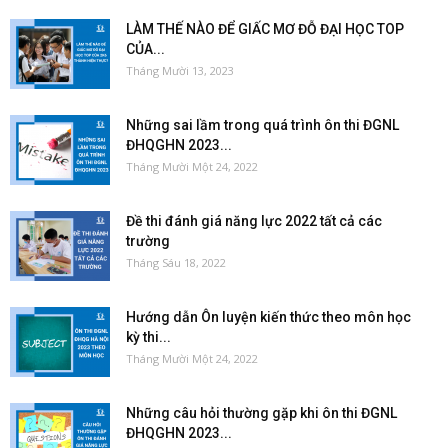
LÀM THẾ NÀO ĐỂ GIẤC MƠ ĐỖ ĐẠI HỌC TOP
CỦA...
Tháng Mười 13, 2023
Những sai lầm trong quá trình ôn thi ĐGNL
ĐHQGHN 2023...
Tháng Mười Một 24, 2022
Đề thi đánh giá năng lực 2022 tất cả các
trường
Tháng Sáu 18, 2022
Hướng dẫn Ôn luyện kiến thức theo môn học
kỳ thi...
Tháng Mười Một 24, 2022
Những câu hỏi thường gặp khi ôn thi ĐGNL
ĐHQGHN 2023...