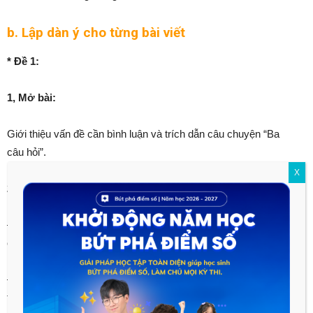
b. Lập dàn ý cho từng bài viết
* Đề 1:
1, Mở bài:
Giới thiệu vấn đề cần bình luận và trích dẫn câu chuyện “Ba
câu hỏi”.
X
2, Thân bài:
– Nêu ý nghĩa của câu chuyện: mục đích của 3 câu hỏi mà Xô-
cơ-rát đã đưa ra.
– Nhận xét và rút ra những bài học cho bản thân từ câu chuyện
trên.