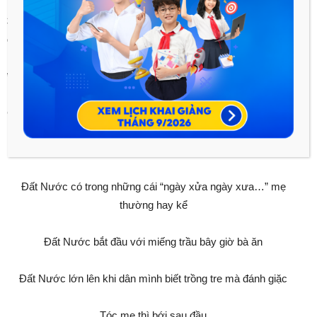
3, Kết bài:
Khẳng định lại tính có ích của câu chuyện và khái
quát lại những bài học rút ra được từ câu chuyện trên.
* Đề 2:
Chọn 9 câu thơ đầu trong bài:
“Khi ta lớn lên Đất Nước đã có rồi
Đất Nước có trong những cái “ngày xửa ngày xưa…” mẹ
thường hay kể
Đất Nước bắt đầu với miếng trầu bây giờ bà ăn
Đất Nước lớn lên khi dân mình biết trồng tre mà đánh giặc
Tóc mẹ thì bới sau đầu