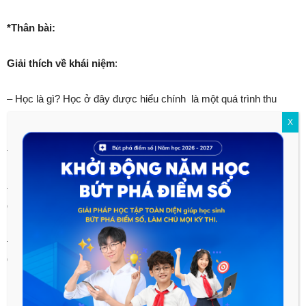
*Thân bài:
Giải thích về khái niệm
:
– Học là gì? Học ở đây được hiểu chính là một quá trình thu
nhận kiến thức, luyện tập kỹ năng do người khác truyền đạt lại
X
hoặc tự mình tìm hiểu tiếp nhận kiến thức trong sách báo và
truyền hình,…
– Hành là gì? Hành chính là thực hành. Lấy những điều đã học
để áp dụng, để kiểm nghiệm thành kĩ năng.
– Thế nào lá học đi đôi với hành? Nghĩa là sau khi đã tiếp thu
được những kiến thức do người khác truyền đạt lại hoặc tự
mình học hỏi thì đem những cái đã học được vào thực tế để
kiểm tra độ đúng hay sai và để làm sinh động nó.