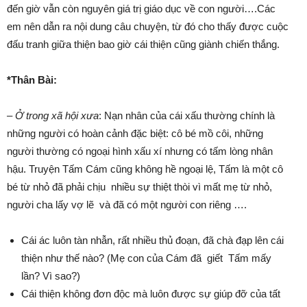
đến giờ vẫn còn nguyên giá trị giáo dục về con người….Các
em nên dẫn ra nội dung câu chuyện, từ đó cho thấy được cuộc
đấu tranh giữa thiện bao giờ cái thiện cũng giành chiến thắng.
*Thân Bài:
– Ở trong xã hội xưa
: Nạn nhân của cái xấu thường chính là
những người có hoàn cảnh đặc biệt: cô bé mồ côi, những
người thường có ngoại hình xấu xí nhưng có tấm lòng nhân
hậu. Truyện Tấm Cám cũng không hề ngoại lệ, Tấm là một cô
bé từ nhỏ đã phải chịu nhiều sự thiệt thòi vì mất mẹ từ nhỏ,
người cha lấy vợ lẽ và đã có một người con riêng ….
Cái ác luôn tàn nhẫn, rất nhiều thủ đoạn, đã chà đạp lên cái
thiện như thế nào? (Mẹ con của Cám đã giết Tấm mấy
lần? Vì sao?)
Cái thiện không đơn độc mà luôn được sự giúp đỡ của tất