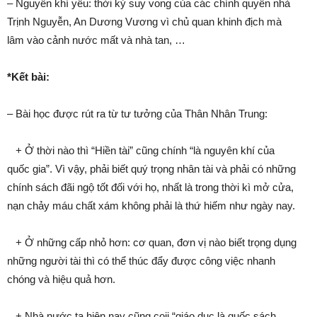
– Nguyên khí yếu: thời kỳ suy vong của các chính quyền nhà
Trịnh Nguyễn, An Dương Vương vì chủ quan khinh địch mà
lâm vào cảnh nước mất và nhà tan, …
*Kết bài:
– Bài học được rút ra từ tư tưởng của Thân Nhân Trung:
+ Ở thời nào thì “Hiền tài” cũng chính “là nguyên khí của
quốc gia”. Vì vậy, phải biết quý trọng nhân tài và phải có những
chính sách đãi ngộ tốt đối với họ, nhất là trong thời kì mở cửa,
nạn chảy máu chất xám không phải là thứ hiếm như ngày nay.
+ Ở những cấp nhỏ hơn: cơ quan, đơn vị nào biết trọng dụng
những người tài thì có thể thúc đẩy được công việc nhanh
chóng và hiệu quả hơn.
+ Nhà nước ta hiện nay cũng coii “giáo dục là quốc sách