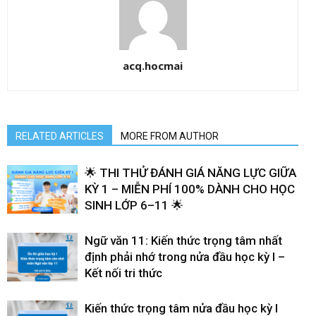
acq.hocmai
RELATED ARTICLES
MORE FROM AUTHOR
🌟 THI THỬ ĐÁNH GIÁ NĂNG LỰC GIỮA
KỲ 1 – MIỄN PHÍ 100% DÀNH CHO HỌC
SINH LỚP 6–11 🌟
Ngữ văn 11: Kiến thức trọng tâm nhất
định phải nhớ trong nửa đầu học kỳ I –
Kết nối tri thức
Kiến thức trọng tâm nửa đầu học kỳ I