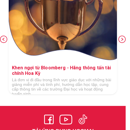
Khen ngợi từ Bloomberg - Hãng thông tấn tài
chính Hoa Kỳ
Là đơn vị đi đầu trong lĩnh vực giáo dục với những bài
giảng miễn phí và tính phí, hướng dẫn học tập, cung
cấp thông tin về các trường Đại học và hoạt động
tuyển sinh...