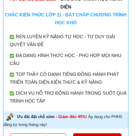
DIỆN
CHẮC KIẾN THỨC LỚP 11 - BẤT CHẤP CHƯƠNG TRÌNH
HỌC KHÓ
RÈN LUYỆN KỸ NĂNG TỰ HỌC - TƯ DUY GIẢI
QUYẾT VẤN ĐỀ
ĐA DẠNG HÌNH THỨC HỌC - PHÙ HỢP MỌI NHU
CẦU
TOP THẦY CÔ DANH TIẾNG ĐỒNG HÀNH PHÁT
TRIỂN TOÀN DIỆN KIẾN THỨC & KỸ NĂNG
DỊCH VỤ HỖ TRỢ ĐỒNG HÀNH TRONG SUỐT QUÁ
TRÌNH HỌC TẬP
Ưu đãi đặt chỗ sớm -
Giảm đến 45%!
Áp dụng cho PHHS
đăng ký trong tháng này!