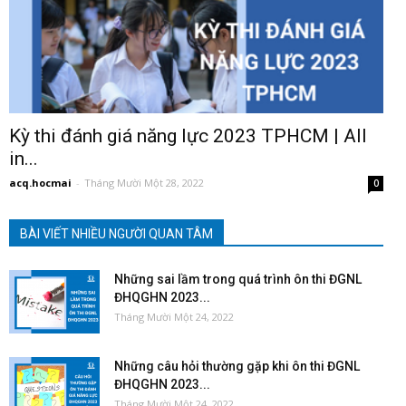
Kỳ thi đánh giá năng lực 2023 TPHCM | All
in...
acq.hocmai
-
Tháng Mười Một 28, 2022
0
BÀI VIẾT NHIỀU NGƯỜI QUAN TÂM
Những sai lầm trong quá trình ôn thi ĐGNL
ĐHQGHN 2023...
Tháng Mười Một 24, 2022
Những câu hỏi thường gặp khi ôn thi ĐGNL
ĐHQGHN 2023...
Tháng Mười Một 24, 2022