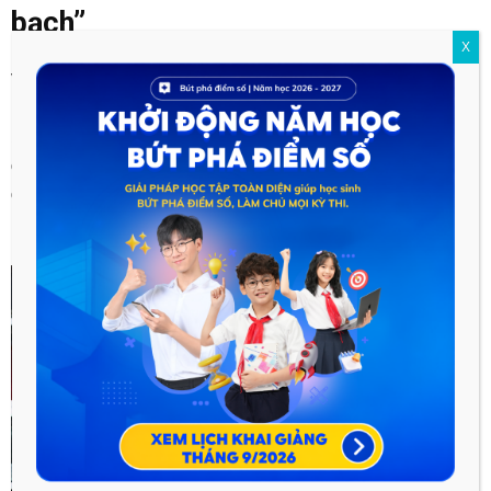
bạch”
X
Việc thí điểm tự chủ đại học khiến các bạn học sinh 2002 “
ăn
không ngon ngủ không yên
” vì lo ngại sẽ trở thành “chuột
bạch” khi các trường đại học triển khai tuyển sinh riêng. Bây
giờ
teen 2k2
có thể yên tâm vì các trường top đầu tuy được
giao quyền tự chủ nhưng khả năng họ tổ chức tuyển sinh riêng
là khá thấp.