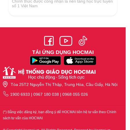
Chính thức được công nhận là nền tảng học trực tuyến
số 1 Việt Nam
TẢI ỨNG DỤNG HOCMAI
Tòa 25T2 Nguyễn Thị Thập, Trung Hòa, Cầu Giấy, Hà Nội
1900 6933 | 0967 180 038 | 0968 055 026
(*) Bằng việc đăng ký, bạn đồng ý để HOCMAI liên hệ tư vấn theo Chính
sách tư vấn của HOCMAI