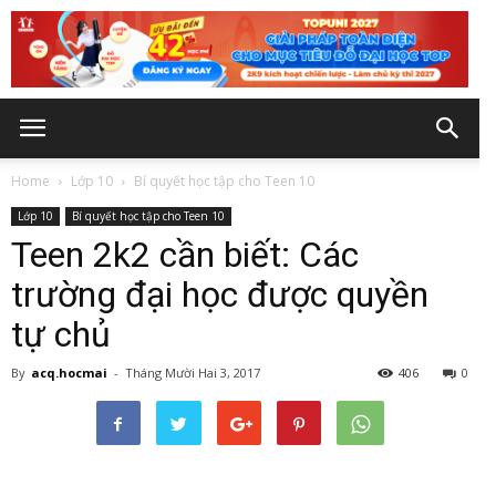
Home
Lớp 10
Bí quyết học tập cho Teen 10
Lớp 10
Bí quyết học tập cho Teen 10
Teen 2k2 cần biết: Các
trường đại học được quyền
tự chủ
By
acq.hocmai
-
Tháng Mười Hai 3, 2017
406
0