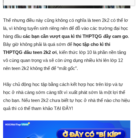
Thế nhưng điều này cũng không có nghĩa là teen 2k2 có thể lơ
là, vì không tuyển sinh riêng nên để đỗ vào các trường đại học
hàng đầu
các bạn cần vượt qua kì thi THPTQG đầy cam go
.
Bây giờ không phải là quá sớm để
học tập cho kì thi
THPTQG đâu teen 2k2 ơi
, kiến thức lớp 10 là phần nền tảng
vô cùng quan trọng và sẽ còn ứng dụng nhiều khi lên lớp 12
nên teen 2k2 không thể để “mất gốc”.
Hãy chủ động học tập bằng cách kết hợp học trên lớp và tự
học ở nhà càng sớm càng tốt vì xuất phát sớm là một lợi thế
cho bạn. Nếu teen 2k2 chưa biết tự học ở nhà thế nào cho hiệu
quả thì có thể tham khảo TẠI ĐÂY!