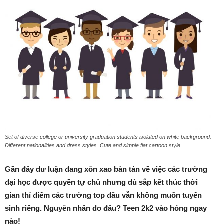
Set of diverse college or university graduation students isolated on white background.
Different nationalities and dress styles. Cute and simple flat cartoon style.
Gần đây dư luận đang xôn xao bàn tán về việc các trường
đại học được quyền tự chủ nhưng dù sắp kết thúc thời
gian thí điểm các trường top đầu vẫn không muốn tuyển
sinh riêng. Nguyên nhân do đâu? Teen 2k2 vào hóng ngay
nào!