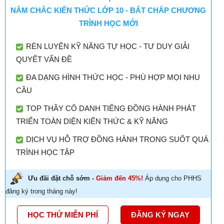
NẮM CHẮC KIẾN THỨC LỚP 10 - BẤT CHẤP CHƯƠNG
TRÌNH HỌC MỚI
RÈN LUYỆN KỸ NĂNG TỰ HỌC - TƯ DUY GIẢI
QUYẾT VẤN ĐỀ
ĐA DẠNG HÌNH THỨC HỌC - PHÙ HỢP MỌI NHU
CẦU
TOP THẦY CÔ DANH TIẾNG ĐỒNG HÀNH PHÁT
TRIỂN TOÀN DIỆN KIẾN THỨC & KỸ NĂNG
DỊCH VỤ HỖ TRỢ ĐỒNG HÀNH TRONG SUỐT QUÁ
TRÌNH HỌC TẬP
Ưu đãi đặt chỗ sớm -
Giảm đến 45%!
Áp dụng cho PHHS
đăng ký trong tháng này!
HỌC THỬ MIỄN PHÍ
ĐĂNG KÝ NGAY