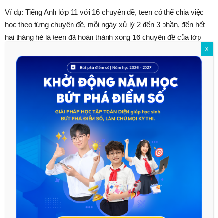
Ví dụ: Tiếng Anh lớp 11 với 16 chuyên đề, teen có thể chia việc
học theo từng chuyên đề, mỗi ngày xử lý 2 đến 3 phần, đến hết
hai tháng hè là teen đã hoàn thành xong 16 chuyên đề của lớp
X
11. Vào năm học là teen chỉ cần ung dung ôn lại kiến thức và
dành điểm số cao một cách dễ dàng.
Teen 2k2 có thể tham khảo ngay khóa học Tiếng Anh 11 đã
được lên kế hoạch rõ ràng chi tiết bởi cô Hương Fiona.
Chương trình học tập đã được cô Hương chia thành 65 video
bài giảng dễ hiểu, bám sát sách giáo khoa với những phương
pháp học từ mới, mở rộng vốn từ, rèn luyện các kỹ năng, hoàn
thành bài nói bài viết hiệu quả cùng các bài tập tự luyện củng
cố kiến thức vững vàng. Lên kế hoạch học ngay cùng cô
Hương Fiona ngay trong hè này nào teen 2k2!
Chần chừ gì nữa 2k2 ơi! Đăng ký và học thử ngay Học Tốt 11
tại đây
teen 2k2 nhé!