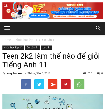
Home
Khóa học lớp 11
Cơ bản 11
Khóa học lớp 11
Cơ bản 11
Lớp 11
Teen 2k2 làm thế nào để giỏi
Tiếng Anh 11
By
acq.hocmai
-
Tháng Sáu 5, 2018
605
0