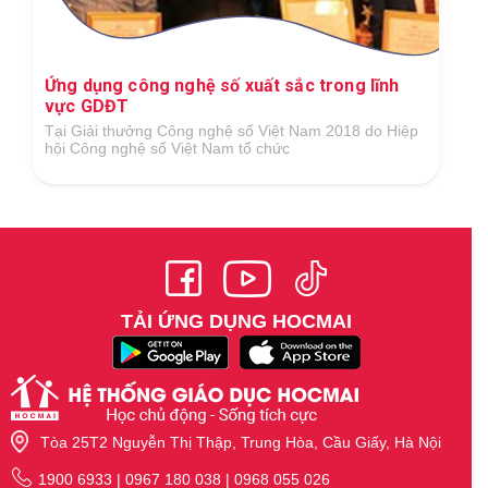
Ứng dụng công nghệ số xuất sắc trong lĩnh
vực GDĐT
Tại Giải thưởng Công nghệ số Việt Nam 2018 do Hiệp
hội Công nghệ số Việt Nam tổ chức
TẢI ỨNG DỤNG HOCMAI
Tòa 25T2 Nguyễn Thị Thập, Trung Hòa, Cầu Giấy, Hà Nội
1900 6933 | 0967 180 038 | 0968 055 026