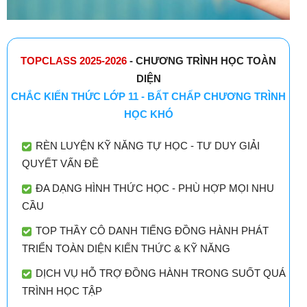
TOPCLASS 2025-2026
- CHƯƠNG TRÌNH HỌC TOÀN
DIỆN
CHẮC KIẾN THỨC LỚP 11 - BẤT CHẤP CHƯƠNG TRÌNH
HỌC KHÓ
RÈN LUYỆN KỸ NĂNG TỰ HỌC - TƯ DUY GIẢI
QUYẾT VẤN ĐỀ
ĐA DẠNG HÌNH THỨC HỌC - PHÙ HỢP MỌI NHU
CẦU
TOP THẦY CÔ DANH TIẾNG ĐỒNG HÀNH PHÁT
TRIỂN TOÀN DIỆN KIẾN THỨC & KỸ NĂNG
DỊCH VỤ HỖ TRỢ ĐỒNG HÀNH TRONG SUỐT QUÁ
TRÌNH HỌC TẬP