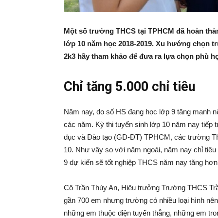
Một số trường THCS tại TPHCM đã hoàn thàn
lớp 10 năm học 2018-2019. Xu hướng chọn tr
2k3 hãy tham khảo để đưa ra lựa chọn phù hợ
Chỉ tăng 5.000 chỉ tiêu
Năm nay, do số HS đang học lớp 9 tăng mạnh nên
các năm. Kỳ thi tuyển sinh lớp 10 năm nay tiếp t
dục và Đào tạo (GD-ĐT) TPHCM, các trường THP
10. Như vậy so với năm ngoái, năm nay chỉ tiêu 
9 dự kiến sẽ tốt nghiệp THCS năm nay tăng hơn
Cô Trần Thúy An, Hiệu trưởng Trường THCS Trầ
gần 700 em nhưng trường có nhiều loại hình nên 
những em thuộc diện tuyển thẳng, những em trong