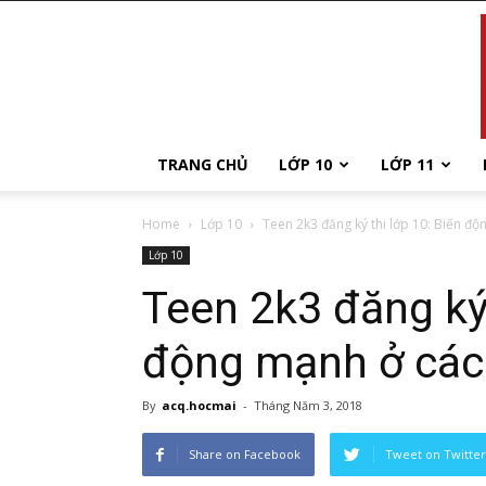
TRANG CHỦ
LỚP 10
LỚP 11
Home
Lớp 10
Teen 2k3 đăng ký thi lớp 10: Biến độn
Lớp 10
Teen 2k3 đăng ký 
động mạnh ở các 
By
acq.hocmai
-
Tháng Năm 3, 2018
Share on Facebook
Tweet on Twitter