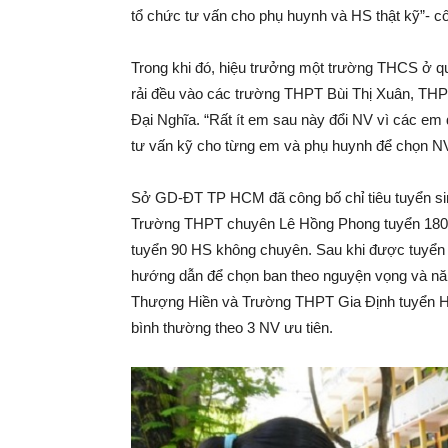
tổ chức tư vấn cho phụ huynh và HS thật kỹ”- cô
Trong khi đó, hiệu trưởng một trường THCS ở qu
rải đều vào các trường THPT Bùi Thị Xuân, TH
Đại Nghĩa. “Rất ít em sau này đổi NV vì các em
tư vấn kỹ cho từng em và phụ huynh để chọn NV 
Sở GD-ĐT TP HCM đã công bố chỉ tiêu tuyển sin
Trường THPT chuyên Lê Hồng Phong tuyển 180
tuyển 90 HS không chuyên. Sau khi được tuyển
hướng dẫn để chọn ban theo nguyện vọng và nă
Thượng Hiền và Trường THPT Gia Định tuyển HS
bình thường theo 3 NV ưu tiên.