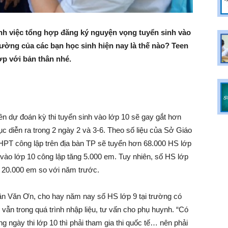
h việc tổng hợp đăng ký nguyện vọng tuyển sinh vào
ường của các bạn học sinh hiện nay là thế nào? Teen
p với bản thân nhé.
 dự đoán kỳ thi tuyển sinh vào lớp 10 sẽ gay gắt hơn
ục diễn ra trong 2 ngày 2 và 3-6. Theo số liệu của Sở Giáo
T công lập trên địa bàn TP sẽ tuyển hơn 68.000 HS lớp
vào lớp 10 công lập tăng 5.000 em. Tuy nhiên, số HS lớp
 20.000 em so với năm trước.
n Văn Ơn, cho hay năm nay số HS lớp 9 tại trường có
vẫn trong quá trình nhập liệu, tư vấn cho phụ huynh. “Có
 ngày thi lớp 10 thì phải tham gia thi quốc tế… nên phải