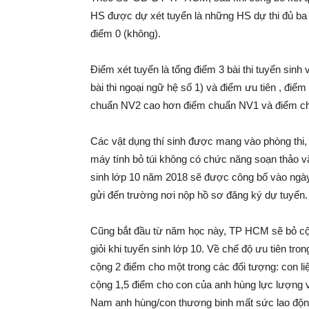
HS được dự xét tuyển là những HS dự thi đủ ba bà
điểm 0 (không).
Điểm xét tuyển là tổng điểm 3 bài thi tuyển sinh v
bài thi ngoại ngữ hệ số 1) và điểm ưu tiên , đi
chuẩn NV2 cao hơn điểm chuẩn NV1 và điểm c
Các vật dụng thí sinh được mang vào phòng thi, g
máy tính bỏ túi không có chức năng soạn thảo vă
sinh lớp 10 năm 2018 sẽ được công bố vào ngày 
gửi đến trường nơi nộp hồ sơ đăng ký dự tuyển.
Cũng bắt đầu từ năm học này, TP HCM sẽ bỏ cộng
giỏi khi tuyển sinh lớp 10. Về chế độ ưu tiên tr
cộng 2 điểm cho một trong các đối tượng: con li
cộng 1,5 điểm cho con của anh hùng lực lượng v
Nam anh hùng/con thương binh mất sức lao độn