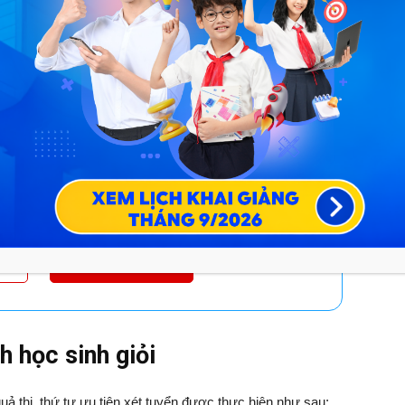
CHƯƠNG TRÌNH HỌC TOÀN DIỆN
 - BẤT CHẤP CHƯƠNG TRÌNH HỌC MỚI
UY GIẢI QUYẾT VẤN ĐỀ
P MỌI NHU CẦU
H PHÁT TRIỂN TOÀN DIỆN KIẾN THỨC & KỸ NĂNG
 SUỐT QUÁ TRÌNH HỌC TẬP
g cho PHHS đăng ký trong tháng này!
HÍ
ĐĂNG KÝ NGAY
 học sinh giỏi
thi, thứ tự ưu tiên xét tuyển được thực hiện như sau: