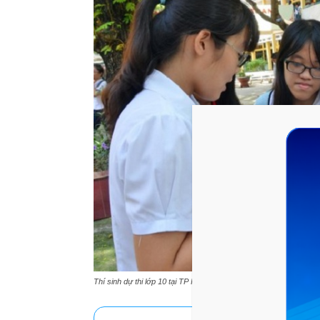
Thí sinh dự thi lớp 10 tại TP HCM. Nguồn: Dantri.com