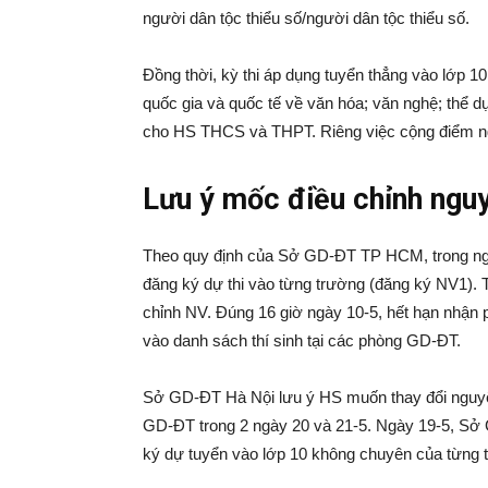
người dân tộc thiểu số/người dân tộc thiểu số.
Đồng thời, kỳ thi áp dụng tuyển thẳng vào lớp 10
quốc gia và quốc tế về văn hóa; văn nghệ; thể dụ
cho HS THCS và THPT. Riêng việc cộng điểm ng
Lưu ý mốc điều chỉnh ngu
Theo quy định của Sở GD-ĐT TP HCM, trong ngày
đăng ký dự thi vào từng trường (đăng ký NV1). 
chỉnh NV. Đúng 16 giờ ngày 10-5, hết hạn nhận p
vào danh sách thí sinh tại các phòng GD-ĐT.
Sở GD-ĐT Hà Nội lưu ý HS muốn thay đổi nguyện
GD-ĐT trong 2 ngày 20 và 21-5. Ngày 19-5, Sở
ký dự tuyển vào lớp 10 không chuyên của từng 