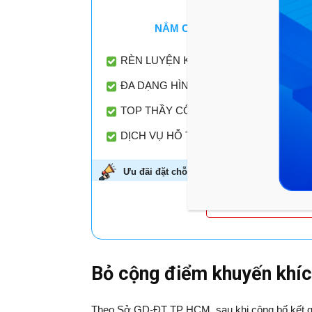
TOPCLASS 2025-2026
- 
NẮM CHẮC KIẾN THỨC LỚP 10
RÈN LUYỆN KỸ NĂNG TỰ HỌC - TƯ D
ĐA DẠNG HÌNH THỨC HỌC - PHÙ HỢ
TOP THẦY CÔ DANH TIẾNG ĐỒNG HÀN
DỊCH VỤ HỖ TRỢ ĐỒNG HÀNH TRONG
Ưu đãi đặt chỗ sớm -
Giảm đến 45%!
Áp dụn
HỌC THỬ MIỄN P
Bỏ cộng điểm khuyến khích
Theo Sở GD-ĐT TP HCM, sau khi công bố kết quả 