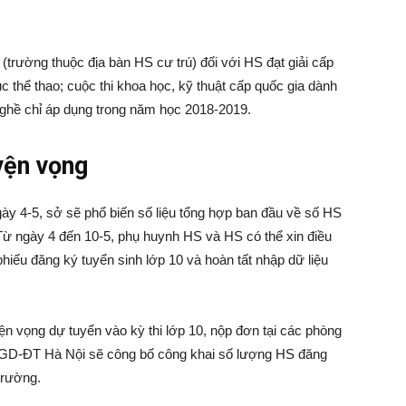
 (trường thuộc địa bàn HS cư trú) đối với HS đạt giải cấp
c thể thao; cuộc thi khoa học, kỹ thuật cấp quốc gia dành
hề chỉ áp dụng trong năm học 2018-2019.
yện vọng
 4-5, sở sẽ phổ biến số liệu tổng hợp ban đầu về số HS
Từ ngày 4 đến 10-5, phụ huynh HS và HS có thể xin điều
hiếu đăng ký tuyển sinh lớp 10 và hoàn tất nhập dữ liệu
 vọng dự tuyển vào kỳ thi lớp 10, nộp đơn tại các phòng
 GD-ĐT Hà Nội sẽ công bố công khai số lượng HS đăng
trường.