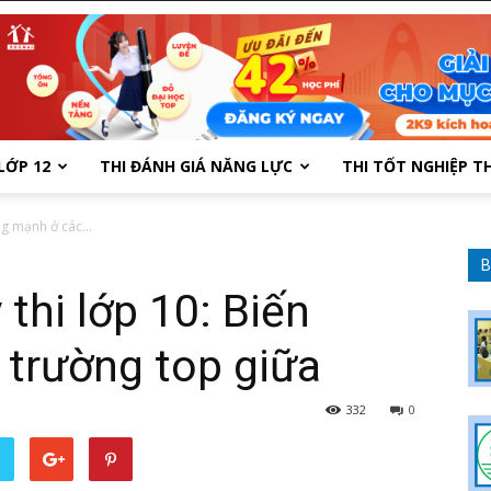
LỚP 12
THI ĐÁNH GIÁ NĂNG LỰC
THI TỐT NGHIỆP T
g mạnh ở các...
B
thi lớp 10: Biến
trường top giữa
332
0