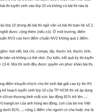
i thi tuyển sinh vào lớp 10 và không có bài thi nào bị
ào lớp 10 (trong đó bài thi ngữ văn và bài thi toán hệ số 2,
ểm nghề được cộng thêm (nếu có). Ở một trường, điểm
huẩn NV3 cao hơn điểm chuẩn NV2 không quá 1 điểm.
ồm: bút viết, bút chì, compa, tẩy, thước kẻ, thước tính,
n bản và không có thẻ nhớ. Dự kiến, kết quả kỳ thi tuyển
13-6. Mọi thí sinh đều được quyền xin phúc khảo bài thi,
 điểm khuyến khích cho thí sinh đạt giải cao kỳ thi HS
ong kế hoạch tuyển sinh lớp 10 của TP HCM thì sẽ áp dụng
ệt sĩ/con thương binh mất sức lao động 81% trở lên…;
ũ trang/con của anh hùng lao động, con của bà mẹ Việt
g dưới 81%…; cộng 1 điểm cho người có cha hoặc mẹ là