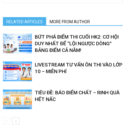
RELATED ARTICLES
MORE FROM AUTHOR
BỨT PHÁ ĐIỂM THI CUỐI HK2: CƠ HỘI
DUY NHẤT ĐỂ “LỘI NGƯỢC DÒNG”
BẢNG ĐIỂM CẢ NĂM!
LIVESTREAM TƯ VẤN ÔN THI VÀO LỚP
10 – MIỄN PHÍ
TIÊU ĐỀ: BÁO ĐIỂM CHẤT – RINH QUÀ
HẾT NẤC