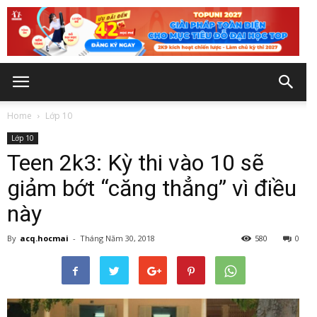
Home
Lớp 10
Lớp 10
Teen 2k3: Kỳ thi vào 10 sẽ
giảm bớt “căng thẳng” vì điều
này
By
acq.hocmai
-
Tháng Năm 30, 2018
580
0