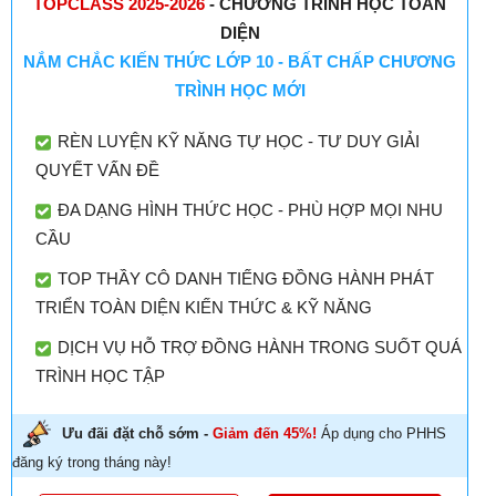
TOPCLASS 2025-2026
- CHƯƠNG TRÌNH HỌC TOÀN
DIỆN
NẮM CHẮC KIẾN THỨC LỚP 10 - BẤT CHẤP CHƯƠNG
TRÌNH HỌC MỚI
RÈN LUYỆN KỸ NĂNG TỰ HỌC - TƯ DUY GIẢI
QUYẾT VẤN ĐỀ
ĐA DẠNG HÌNH THỨC HỌC - PHÙ HỢP MỌI NHU
CẦU
TOP THẦY CÔ DANH TIẾNG ĐỒNG HÀNH PHÁT
TRIỂN TOÀN DIỆN KIẾN THỨC & KỸ NĂNG
DỊCH VỤ HỖ TRỢ ĐỒNG HÀNH TRONG SUỐT QUÁ
TRÌNH HỌC TẬP
Ưu đãi đặt chỗ sớm -
Giảm đến 45%!
Áp dụng cho PHHS
đăng ký trong tháng này!