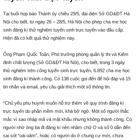
Tại buổi họp báo Thành ủy chiều 29/5, đại diện Sở GD&ĐT Hà
Nội cho biết, từ ngày 26 – 28/5, Hà Nội cho phép cha mẹ học
sinh đăng kí thử nghiệm tuyển sinh trực tuyến vào đầu cấp.
Hiện đã có kết quả thử nghiệm này.
Ông Phạm Quốc Toản, Phó trưởng phòng quản lý thi và Kiểm
định chất lượng (Sở GD&ĐT Hà Nội), cho biết, trong 3 ngày
thử nghiệm trên cổng tuyển sinh trực tuyến, 6.892 cha mẹ học
sinh đăng kí thành công. Có 138 cuộc gọi đến để hỏi đáp và 15
tin nhắn và email, yêu cầu giải thích một số thông tin.
“Chủ yếu phụ huynh muốn hỗ trợ thêm về quy trình đăng kí
trực tuyến do phần mềm mới, khá bỡ ngỡ. Một số người thắc
mắc vì sao nhập mã và mật khẩu nhưng không thành công. Có
người nhờ ông bà đi đăng kí nên nhầm chữ O và số 0 dẫn đến
sai sót “oái oăm”, hoặc có người do ở chung cư mới, chưa