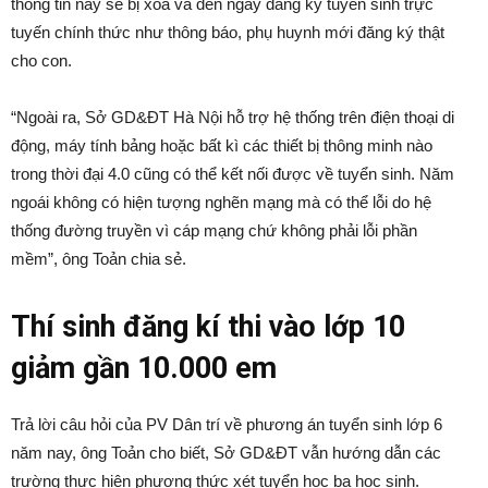
thông tin này sẽ bị xóa và đến ngày đăng ký tuyển sinh trực
tuyến chính thức như thông báo, phụ huynh mới đăng ký thật
cho con.
“Ngoài ra, Sở GD&ĐT Hà Nội hỗ trợ hệ thống trên điện thoại di
động, máy tính bảng hoặc bất kì các thiết bị thông minh nào
trong thời đại 4.0 cũng có thể kết nối được về tuyển sinh. Năm
ngoái không có hiện tượng nghẽn mạng mà có thể lỗi do hệ
thống đường truyền vì cáp mạng chứ không phải lỗi phần
mềm”, ông Toản chia sẻ.
Thí sinh đăng kí
thi vào lớp 10
giảm gần
10.000 em
Trả lời câu hỏi của PV Dân trí về phương án tuyển sinh lớp 6
năm nay, ông Toản cho biết, Sở GD&ĐT vẫn hướng dẫn các
trường thực hiện phương thức xét tuyển học bạ học sinh.