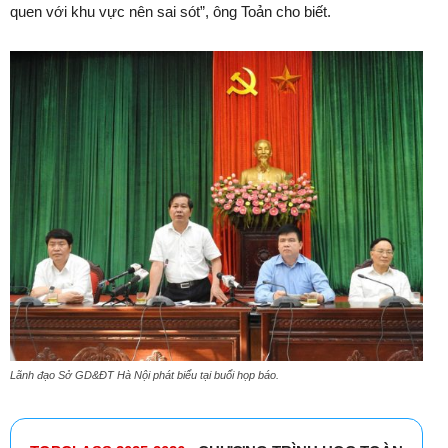
quen với khu vực nên sai sót”, ông Toản cho biết.
Lãnh đạo Sở GD&ĐT Hà Nội phát biểu tại buổi họp báo.