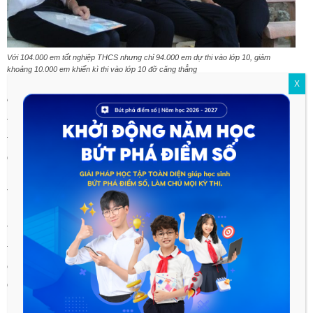
Với 104.000 em tốt nghiệp THCS nhưng chỉ 94.000 em dự thi vào lớp 10, giảm
khoảng 10.000 em khiến kì thi vào lớp 10 đỡ căng thẳng
X
“Việc xét tuyển hay kết hợp xét tuyển và kiểm tra là do các
tường chủ động lựa chọn, sau đó báo cáo trình lên cấp có
thẩm quyền xét duyệt, không do Sở ép buộc”, ông Toản khẳng
định.
Trước câu hỏi, hiện nhiều cha mẹ học sinh đổ xô cho con em
học thêm để chuẩn bị sẵn sàng cho kỳ thi tuyển vào lớp 6
THCS nhưng sau đó Sở GD&ĐT lại thay đổi hình thức là xét
tuyển khiến cho việc tuyển sinh THCS “nóng” hơn bao giờ hết,
ông Toản khẳng định, Sở chưa bao giờ có văn bản có hướng
dẫn tuyển sinh THCS bằng phương thức thi tuyển.