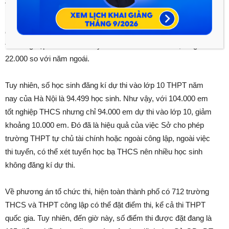
Về vấn đề số lượng học sinh thi vào lớp 10 tăng đột biến so với
năm ngoái gây áp lực căng thẳng cho các bậc phụ huynh và
công tác tổ chức tuyển sinh, ông Toản cho hay, số học sinh dự
thi tốt nghiệp THCS năm nay là hơn 104.000 thí sinh, tăng
22.000 so với năm ngoái.
Tuy nhiên, số học sinh đăng kí dự thi vào lớp 10 THPT năm
nay của Hà Nội là 94.499 học sinh. Như vậy, với 104.000 em
tốt nghiệp THCS nhưng chỉ 94.000 em dự thi vào lớp 10, giảm
khoảng 10.000 em. Đó đã là hiệu quả của việc Sở cho phép
trường THPT tự chủ tài chính hoặc ngoài công lập, ngoài việc
thi tuyển, có thể xét tuyển học bạ THCS nên nhiều học sinh
không đăng kí dự thi.
Về phương án tổ chức thi, hiện toàn thành phố có 712 trường
THCS và THPT công lập có thể đặt điểm thi, kể cả thi THPT
quốc gia. Tuy nhiên, đến giờ này, số điểm thi được đặt đang là