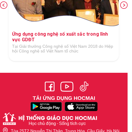
Ứng dụng công nghệ số xuất sắc trong lĩnh
vực GDĐT
Tại Giải thưởng Công nghệ số Việt Nam 2018 do Hiệp
hội Công nghệ số Việt Nam tổ chức
TẢI ỨNG DỤNG HOCMAI
Tòa 25T2 Nguyễn Thị Thập, Trung Hòa, Cầu Giấy, Hà Nội