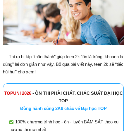
Thì ra bí kíp “thần thánh” giúp teen 2k “ôn là trúng, khoanh là
đúng” lại đơn giản như vậy. Bỏ qua bài viết này, teen 2k sẽ “tiếc
hùi hụi” cho xem
!
TOPUNI 2026
- ÔN THI PHẢI CHẤT, CHẮC SUẤT ĐẠI HỌC
TOP
Đồng hành cùng 2K8 chắc vé Đại học TOP
100% chương trình học - ôn - luyện BÁM SÁT theo xu
hướng thi mới nhất