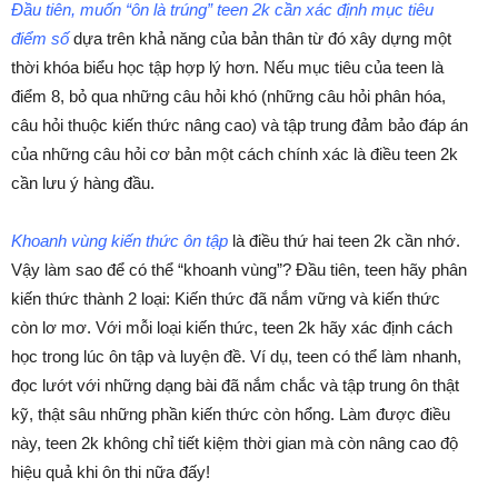
Đầu tiên, muốn “ôn là trúng” teen 2k cần xác định mục tiêu
điểm số
dựa trên khả năng của bản thân từ đó xây dựng một
thời khóa biểu học tập hợp lý hơn. Nếu mục tiêu của teen là
điểm 8, bỏ qua những câu hỏi khó (những câu hỏi phân hóa,
câu hỏi thuộc kiến thức nâng cao) và tập trung đảm bảo đáp án
của những câu hỏi cơ bản một cách chính xác là điều teen 2k
cần lưu ý hàng đầu.
Khoanh vùng kiến thức ôn tập
là điều thứ hai teen 2k cần nhớ.
Vậy làm sao để có thể “khoanh vùng”? Đầu tiên, teen hãy phân
kiến thức thành 2 loại: Kiến thức đã nắm vững và kiến thức
còn lơ mơ. Với mỗi loại kiến thức, teen 2k hãy xác định cách
học trong lúc ôn tập và luyện đề. Ví dụ, teen có thể làm nhanh,
đọc lướt với những dạng bài đã nắm chắc và tập trung ôn thật
kỹ, thật sâu những phần kiến thức còn hổng. Làm được điều
này, teen 2k không chỉ tiết kiệm thời gian mà còn nâng cao độ
hiệu quả khi ôn thi nữa đấy!