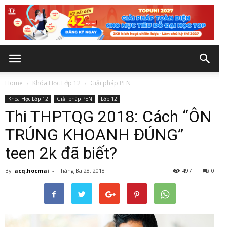
Home
Khóa Học Lớp 12
Giải pháp PEN
Khóa Học Lớp 12
Giải pháp PEN
Lớp 12
Thi THPTQG 2018: Cách “ÔN
TRÚNG KHOANH ĐÚNG”
teen 2k đã biết?
By
acq.hocmai
-
Tháng Ba 28, 2018
497
0