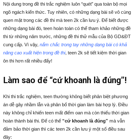
Nội dung trong đề thi trắc nghiệm luôn “quét” qua toàn bộ mọi
ngõ ngách kiến thức. Tuy nhiên, có những dạng bài sẽ vô cùng
quen mặt trong các đề thi mà teen 2k cần lưu ý. Để biết được
những dạng bài đó, teen hoàn toàn có thể tham khảo những đề
thi từ những năm trước, những đề thi thử mẫu của Bộ GD&ĐT
cung cấp. Vì vậy,
n
ắm chắc trong tay những dạng bài có khả
năng cao xuất hiện trong đề thi
, teen 2k sẽ tiết kiệm thời gian
ôn thi hơn rất nhiều đấy!
Làm sao để “cứ khoanh là đúng”!
Khi thi trắc nghiệm, teen thường không biết phân biệt phương
án dễ gây nhầm lẫn và phân bổ thời gian làm bài hợp lý. Điều
này không chỉ khiến teen mất điểm oan mà còn thiếu thời gian
hoàn thành bài thi. Để có thể
“cứ khoanh là đúng”
mà vẫn
đảm bảo thời gian thì các teen 2k cần lưu ý một số điều sau
đây: