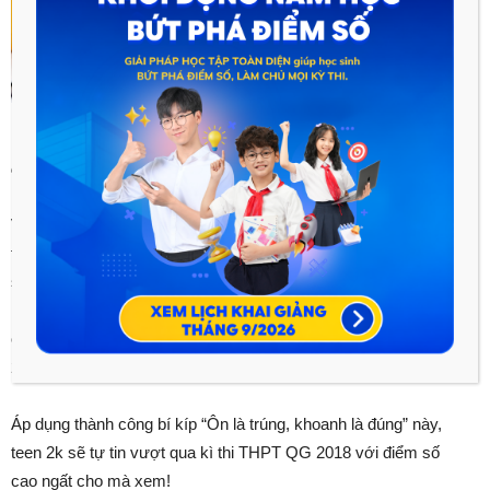
Tính chính xác và tốc độ làm bài quyết định kết quả của dạng
đề thi trắc nghiệm. Ảnh: Google
Với những phương pháp ôn thi hợp lý như hệ thống kiến thức
thông minh và cung cấp kĩ năng giải đề cần thiết, PEN-M 2018
sẽ hỗ trợ đắc lực giúp teen tối đa hóa điểm số dựa trên năng
lực cá nhân. Đừng quên ngày 04.04 sắp tới, HOCMAI có
chương trình ưu đãi học phí lên đến 25% khi đặt chỗ PEN-M
2018 dành cho các teen 2k đấy nhé!
Áp dụng thành công bí kíp “Ôn là trúng, khoanh là đúng” này,
teen 2k sẽ tự tin vượt qua kì thi THPT QG 2018 với điểm số
cao ngất cho mà xem!