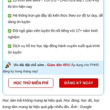
Lộ trình BÀI BẢN - TỐI ƯU - CHUYÊN BIỆT cho 4 kỳ
thi lớn hiện nay
Hệ thống trọn gói đầy đủ kiến thức theo sơ đồ tư duy, dễ
dàng ôn luyện
Đội ngũ giáo viên luyện thi nổi tiếng với 17+ năm kinh
nghiệm
Dịch vụ hỗ trợ học tập đồng hành xuyên suốt quá trình
ôn luyện
Ưu đãi đặt chỗ sớm -
Giảm đến 45%!
Áp dụng cho PHHS
đăng ký trong tháng này!
HỌC THỬ MIỄN PHÍ
ĐĂNG KÝ NGAY
Học dàn trải không mang lại hiệu quả. Học đúng, học đủ, học
trọng tâm mang lại hiệu quả gấp nhiều lần. Ảnh : Google