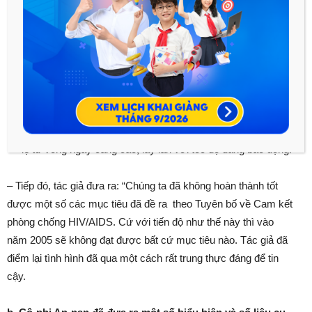
Hầu hết các quốc gia đã xây dựng chiến lược phòng chống
HIV/AIDS.
Ngày càng nhiều các công ty áp dụng chính sách phòng
chống HIV/AIDS tại chính nơi làm việc.
Các nhóm từ thiện, thanh niên tình nguyện cộng đồng luôn
đi đầu trong cuộc chiến chống AIDS. Tuy nhiên với những
kết quả đó thì đại dịch HIV/AIDS vẫn chưa có dấu hiệu
thuyên giảm và hiện tại vẫn hoành hành tràn lan dẫn đến tỷ
lệ tử vong ngày càng cao, lây lan với tốc độ đáng báo động.
– Tiếp đó, tác giả đưa ra: “Chúng ta đã không hoàn thành tốt
được một số các mục tiêu đã đề ra theo Tuyên bố về Cam kết
phòng chống HIV/AIDS. Cứ với tiến độ như thế này thì vào
năm 2005 sẽ không đạt được bất cứ mục tiêu nào. Tác giả đã
điểm lại tình hình đã qua một cách rất trung thực đáng để tin
cậy.