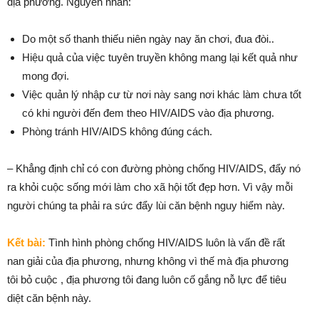
địa phương. Nguyên nhân:
Do một số thanh thiếu niên ngày nay ăn chơi, đua đòi..
Hiệu quả của việc tuyên truyền không mang lại kết quả như
mong đợi.
Việc quản lý nhập cư từ nơi này sang nơi khác làm chưa tốt
có khi người đến đem theo HIV/AIDS vào địa phương.
Phòng tránh HIV/AIDS không đúng cách.
– Khẳng định chỉ có con đường phòng chống HIV/AIDS, đẩy nó
ra khỏi cuộc sống mới làm cho xã hội tốt đẹp hơn. Vì vậy mỗi
người chúng ta phải ra sức đẩy lùi căn bệnh nguy hiểm này.
Kết bài:
Tình hình phòng chống HIV/AIDS luôn là vấn đề rất
nan giải của địa phương, nhưng không vì thế mà địa phương
tôi bỏ cuộc , địa phương tôi đang luôn cố gắng nỗ lực để tiêu
diệt căn bệnh này.