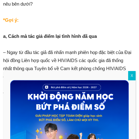
nêu bên dưới?
*Gợi ý:
a, Cách mà tác giả điểm lại tình hình đã qua
– Ngay từ đầu tác giả đã nhấn mạnh phiên họp đặc biệt của Đại
hội đồng Liên hợp quốc về HIV/AIDS các quốc gia đã thống
nhất thông qua Tuyên bố về Cam kết phòng chống HIV/AIDS
X
đặt ra các mục tiêu, cam kết, nguồn lực và hành động.
– Tác giả đưa ra một số kết quả đã đạt được như:
Ngân sách dành cho việc phòng chống HIV/AIDS đã tăng
lên một cách đáng kể.
Quỹ toàn cầu về phòng chống AIDS, lao, sốt rét tất cả đều
đã được thông qua.