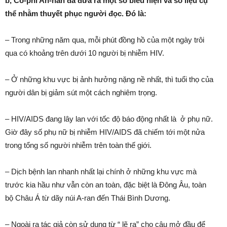
b, Cô-phi An-nan đã đưa ra một số biểu hiện và số liệu cụ
thể nhằm thuyết phục người đọc. Đó là:
– Trong những năm qua, mỗi phút đồng hồ của một ngày trôi
qua có khoảng trên dưới 10 người bị nhiễm HIV.
– Ở những khu vực bị ảnh hưởng nặng nề nhất, thì tuổi thọ của
người dân bị giảm sút một cách nghiêm trọng.
– HIV/AIDS đang lây lan với tốc độ báo động nhất là ở phụ nữ.
Giờ đây số phụ nữ bị nhiễm HIV/AIDS đã chiếm tới một nửa
trong tổng số người nhiễm trên toàn thế giới.
– Dịch bệnh lan nhanh nhất lại chính ở những khu vực mà
trước kia hầu như vẫn còn an toàn, đặc biệt là Đông Âu, toàn
bộ Châu Á từ dãy núi A-ran đến Thái Bình Dương.
– Ngoài ra tác giả còn sử dụng từ “ lẽ ra” cho câu mở đầu để