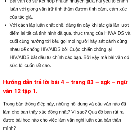
Bài văn có sự kết hợp nhuần nhuyễn giữa hai yếu tố chính
luận với giọng văn trữ tình thấm đượm tình cảm, cảm xúc
của tác giả.
Với cách lập luận chặt chẽ, đáng tin cậy khi tác giả lần lượt
điểm lại tất cả tình hình đã qua, thực trạng của HIV/AIDS và
cuối cùng hướng tới kêu gọi mọi người hãy sát cánh cùng
nhau để chống HIV/AIDS bởi Cuộc chiến chống lại
HIV/AIDS bắt đầu từ chính các bạn.
Bởi vậy mà bài văn có
sức lôi cuốn rất cao.
Hướng dẫn trả lời bài 4 – trang 83 – sgk – ngữ
văn 12 tập 1.
Trong bản thông điệp này, những nội dung và câu văn nào đã
làm cho bạn thấy xúc động nhất? Vì sao? Qua đó bạn rút ra
được bài học nào cho việc làm văn nghị luận của bản thân
mình?