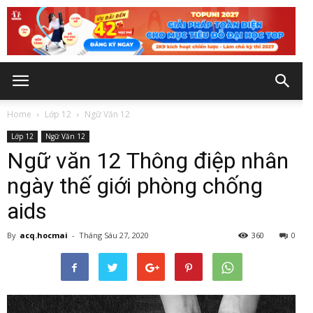
Home
Lớp 12
Ngữ Văn 12
Lớp 12
Ngữ Văn 12
Ngữ văn 12 Thông điệp nhân
ngày thế giới phòng chống
aids
By
acq.hocmai
-
Tháng Sáu 27, 2020
360
0