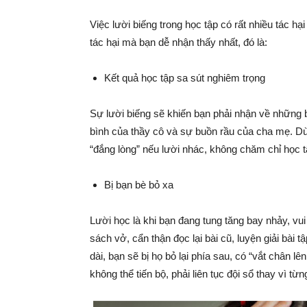
Việc lười biếng trong học tập có rất nhiều tác hạ
tác hại mà bạn dễ nhận thấy nhất, đó là:
Kết quả học tập sa sút nghiêm trọng
Sự lười biếng sẽ khiến bạn phải nhận về những bài
bình của thầy cô và sự buồn rầu của cha mẹ. Dù 
“đắng lòng” nếu lười nhác, không chăm chỉ học t
Bị bạn bè bỏ xa
Lười học là khi bạn đang tung tăng bay nhảy, vu
sách vở, cẩn thận đọc lại bài cũ, luyện giải bài 
dài, bạn sẽ bị họ bỏ lại phía sau, có “vắt chân l
không thể tiến bộ, phải liên tục đội sổ thay vì t