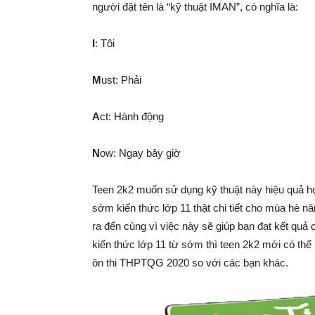
người đặt tên là “kỹ thuật IMAN”, có nghĩa là:
I
: Tôi
M
ust: Phải
A
ct: Hành động
N
ow: Ngay bây giờ
Teen 2k2 muốn sử dụng kỹ thuật này hiệu quả họ
sớm kiến thức lớp 11 thật chi tiết cho mùa hè n
ra đến cùng vì việc này sẽ giúp bạn đạt kết quả 
kiến thức lớp 11 từ sớm thì teen 2k2 mới có thể 
ôn thi THPTQG 2020 so với các bạn khác.