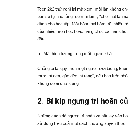
Teen 2k2 thử nghĩ lại mà xem, mỗi lần không chi
bạn sẽ tự nhủ rằng “để mai làm”, “chơi nốt lần này
dành cho học tập. Một hôm, hai hôm, rồi nhiều h
của nhiều môn học hoặc hàng chục cái hạn chót d
đâu.
Mất hình tượng trong mắt người khác
Chẳng ai lại quý mến một người lười biếng, khô
mực thì đen, gần đèn thì rạng”, nếu bạn lười nhá
không có ai chơi cùng.
2. Bí kíp ngưng trì hoãn c
Những cách để ngưng trì hoãn và bắt tay vào học
sử dụng hiệu quả một cách thường xuyên thực ra