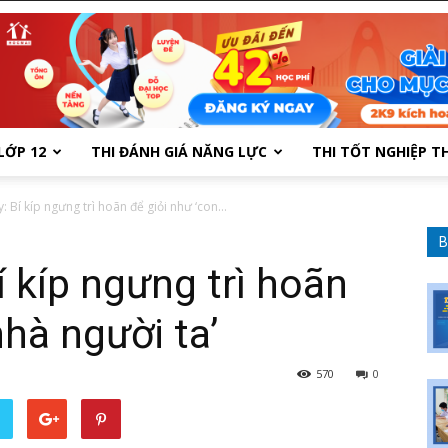
LỚP 12
THI ĐÁNH GIÁ NĂNG LỰC
THI TỐT NGHIỆP T
 Bí kíp ngưng trì hoãn để giỏi như ‘con...
B
 kíp ngưng trì hoãn
nhà người ta’
570
0