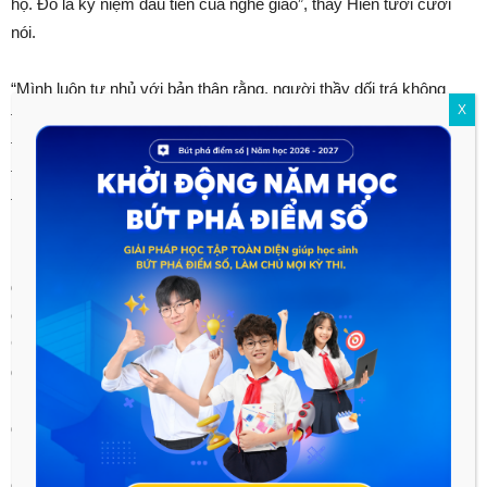
họ. Đó là kỷ niệm đầu tiên của nghề giáo”, thầy Hiền tươi cười
nói.
“Mình luôn tự nhủ với bản thân rằng, người thầy dối trá không
X
thể có những trò giỏi, trò ngoan. Phải tự tin, dám làm, dám dấn
thân, dám đặt mình vào khó khăn, thử thách thì mới có được
thành công. Quan trọng làm việc gì cũng cần có cái “tâm” –
thầy Hiền nhấn mạnh.
Ngồi tâm sự, thầy Hiền cũng kể rằng trong suốt bao nhiêu năm
đi dạy, thầy đã gặp các học trò với đủ mọi tính cách và hoàn
cảnh, nhưng có lẽ nhớ nhất vẫn là một học sinh nhà nghèo nọ.
Cha mẹ cậu ấy ở quê, nhưng vì hi sinh cho con, đã gói ghém
đồ đạc lên thủ đô. Lên Hà Nội thì gia đình cũng chỉ đủ tiền thuê
một căn nhà trọ nhỏ. Hàng ngày cha mẹ cậu đi bán hoa quả,
dành dụm từng đồng. Cũng chỉ với ước mong con mình một
ngày nào đó sẽ đổi đời, cha mẹ cậu thuê gia sư về dạy cho
con. Cậu học trò đó rất ngoan, cậu ấy bảo “Em sẽ thi Quân y