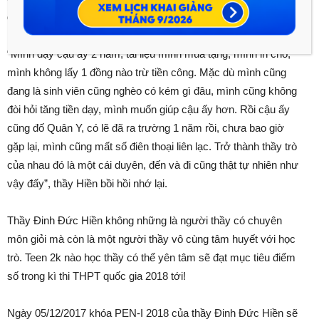
để bố mẹ k phải lo tiền học”.
“Mình dạy cậu ấy 2 năm, tài liệu mình mua tặng, mình in cho,
mình không lấy 1 đồng nào trừ tiền công. Mặc dù mình cũng
đang là sinh viên cũng nghèo có kém gì đâu, mình cũng không
đòi hỏi tăng tiền dạy, mình muốn giúp cậu ấy hơn. Rồi cậu ấy
cũng đố Quân Y, có lẽ đã ra trường 1 năm rồi, chưa bao giờ
gặp lại, mình cũng mất số điên thoại liên lạc. Trở thành thầy trò
của nhau đó là một cái duyên, đến và đi cũng thật tự nhiên như
vậy đấy”, thầy Hiền bồi hồi nhớ lại.
Thầy Đinh Đức Hiền không những là người thầy có chuyên
môn giỏi mà còn là một người thầy vô cùng tâm huyết với học
trò. Teen 2k nào học thầy có thể yên tâm sẽ đạt mục tiêu điểm
số trong kì thi THPT quốc gia 2018 tới!
Ngày 05/12/2017 khóa PEN-I 2018 của thầy Đinh Đức Hiền sẽ