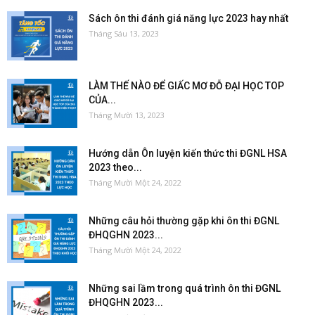
Sách ôn thi đánh giá năng lực 2023 hay nhất
Tháng Sáu 13, 2023
LÀM THẾ NÀO ĐỂ GIẤC MƠ ĐỖ ĐẠI HỌC TOP
CỦA...
Tháng Mười 13, 2023
Hướng dẫn Ôn luyện kiến thức thi ĐGNL HSA
2023 theo...
Tháng Mười Một 24, 2022
Những câu hỏi thường gặp khi ôn thi ĐGNL
ĐHQGHN 2023...
Tháng Mười Một 24, 2022
Những sai lầm trong quá trình ôn thi ĐGNL
ĐHQGHN 2023...