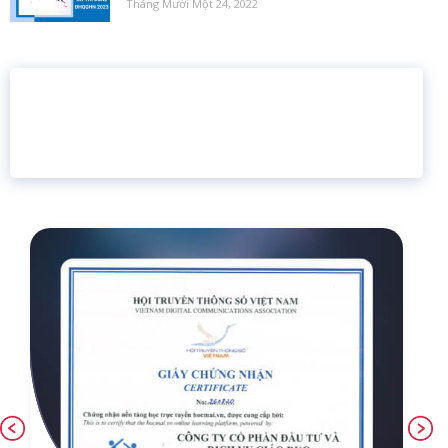
Tháng Mười Một 24, 2022
16 năm
6.460.467
Giáo dục trực tuyến
Thành viên