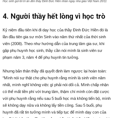
Học sinh gửi lời tri ân đến thầy Đinh Đức Hiền nhân ngày nhà giáo Việt Nam 20/11
4. Người thầy hết lòng vì học trò
Kỷ niệm đầu tiên khi đi dạy học của thầy Đinh Đức Hiền đó là
lần đầu tiên gia sư môn Sinh vào năm thứ nhất của thời sinh
viên (2008). Theo như hướng dẫn của trung tâm gia sư, khi
gặp phụ huynh học sinh, thầy cần nói mình là sinh viên sư
phạm năm 3, năm 4 để phụ huynh tin tưởng.
Nhưng bản thân thầy đã quyết định làm ngược lại hoàn toàn:
“Mình nói sự thật cho phụ huynh rằng mình là sinh viên năm
nhất, mình nghĩ không việc gì phải nói dối cả. Mình chấp nhận
có thể mất tiền phí với trung tâm, thậm chí mình còn đặt cược
với phụ huynh rằng nếu sau 5 buổi học mà không tiến bộ, mình
sẽ không dạy nữa và không lấy tiền công. Sau 5 buổi, phụ
huynh đã rất tin tưởng mình và tiếp tục để mình dạy con của