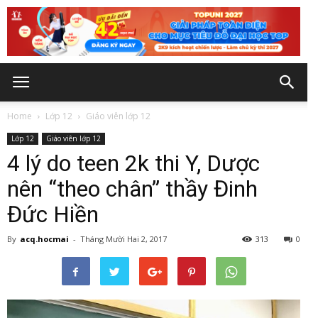
Home
Lớp 12
Giáo viên lớp 12
Lớp 12
Giáo viên lớp 12
4 lý do teen 2k thi Y, Dược
nên “theo chân” thầy Đinh
Đức Hiền
By
acq.hocmai
-
Tháng Mười Hai 2, 2017
313
0