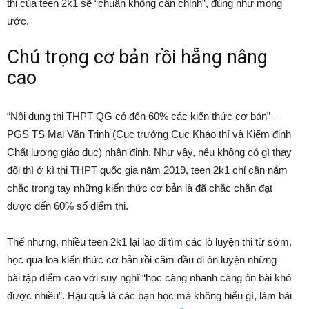
thi của teen 2k1 sẽ “chuẩn không cần chỉnh”, đúng như mong
ước.
Chú trọng cơ bản rồi hẵng nâng
cao
“Nội dung thi THPT QG có đến 60% các kiến thức cơ bản” –
PGS TS Mai Văn Trinh (Cục trưởng Cục Khảo thí và Kiểm định
Chất lượng giáo dục) nhận định
. Như vậy, nếu không có gì thay
đổi thì ở kì thi THPT quốc gia năm 2019, teen 2k1 chỉ cần nắm
chắc trong tay những kiến thức cơ bản là đã chắc chắn đạt
được đến 60% số điểm thi.
Thế nhưng, nhiều teen 2k1 lại lao đi tìm các lò luyện thi từ sớm,
học qua loa kiến thức cơ bản rồi cắm đầu đi ôn luyện những
bài tập điểm cao với suy nghĩ “học càng nhanh càng ôn bài khó
được nhiều”. Hậu quả là các bạn học mà không hiểu gì, làm bài