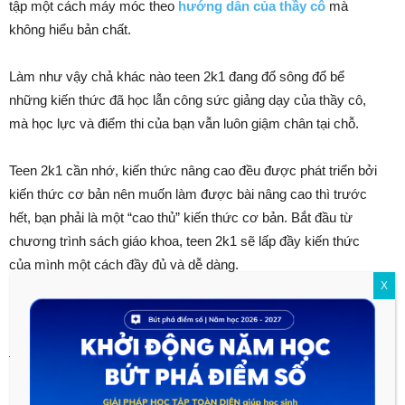
tập một cách máy móc theo
hướng dẫn của thầy cô
mà
không hiểu bản chất.
Làm như vậy chả khác nào teen 2k1 đang đổ sông đổ bể
những kiến thức đã học lẫn công sức giảng dạy của thầy cô,
mà học lực và điểm thi của bạn vẫn luôn giậm chân tại chỗ.
Teen 2k1 cần nhớ, kiến thức nâng cao đều được phát triển bởi
kiến thức cơ bản nên muốn làm được bài nâng cao thì trước
hết, bạn phải là một “cao thủ” kiến thức cơ bản. Bắt đầu từ
chương trình sách giáo khoa, teen 2k1 sẽ lấp đầy kiến thức
của mình một cách đầy đủ và dễ dàng.
X
Không muốn trượt đại học, teen 2k1 phải “khắc cốt ghi tâm”
rằng
: kiến thức nền tảng luôn phải được đặt trọng tâm và ưu
tiên số 1, phải
chắc kiến thức nền tảng
thì mới học được
nâng cao. Chỉ cần làm tốt hai lưu ý trên, teen 2k1 không những