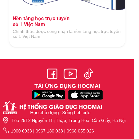
Nền tảng học trực tuyến
số 1 Việt Nam
Chính thức được công nhận là nền tảng học trực tuyến
số 1 Việt Nam
TẢI ỨNG DỤNG HOCMAI
Tòa 25T2 Nguyễn Thị Thập, Trung Hòa, Cầu Giấy, Hà Nội
1900 6933 | 0967 180 038 | 0968 055 026