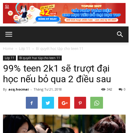
Home
Lớp 11
Bí quyết học tập cho teen 11
Lớp 11
Bí quyết học tập cho teen 11
99% teen 2k1 sẽ trượt đại
học nếu bỏ qua 2 điều sau
By
acq.hocmai
-
Tháng Tư 21, 2018
342
0