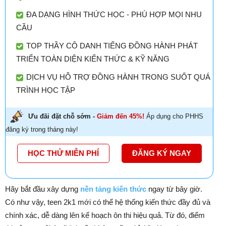
ĐA DẠNG HÌNH THỨC HỌC - PHÙ HỢP MỌI NHU
CẦU
TOP THẦY CÔ DANH TIẾNG ĐỒNG HÀNH PHÁT
TRIỂN TOÀN DIỆN KIẾN THỨC & KỸ NĂNG
DỊCH VỤ HỖ TRỢ ĐỒNG HÀNH TRONG SUỐT QUÁ
TRÌNH HỌC TẬP
Ưu đãi đặt chỗ sớm -
Giảm đến 45%!
Áp dụng cho PHHS
đăng ký trong tháng này!
HỌC THỬ MIỄN PHÍ
ĐĂNG KÝ NGAY
Hãy bắt đầu xây dựng
nền tảng kiến thức
ngay từ bây giờ.
Có như vậy, teen 2k1 mới có thể hệ thống kiến thức đầy đủ và
chính xác, dễ dàng lên kế hoạch ôn thi hiệu quả. Từ đó, điểm