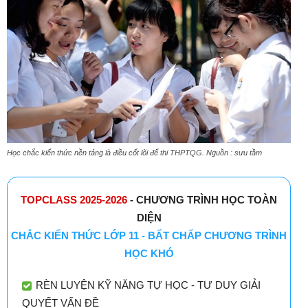
Học chắc kiến thức nền tảng là điều cốt lõi để thi THPTQG. Nguồn : sưu tầm
TOPCLASS 2025-2026
- CHƯƠNG TRÌNH HỌC TOÀN
DIỆN
CHẮC KIẾN THỨC LỚP 11 - BẤT CHẤP CHƯƠNG TRÌNH
HỌC KHÓ
RÈN LUYỆN KỸ NĂNG TỰ HỌC - TƯ DUY GIẢI
QUYẾT VẤN ĐỀ