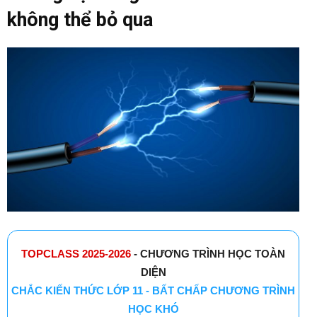
không thể bỏ qua
TOPCLASS 2025-2026
- CHƯƠNG TRÌNH HỌC TOÀN
DIỆN
CHẮC KIẾN THỨC LỚP 11 - BẤT CHẤP CHƯƠNG TRÌNH
HỌC KHÓ