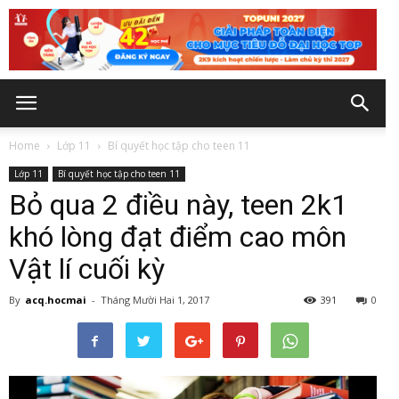
Home
Lớp 11
Bí quyết học tập cho teen 11
Lớp 11
Bí quyết học tập cho teen 11
Bỏ qua 2 điều này, teen 2k1
khó lòng đạt điểm cao môn
Vật lí cuối kỳ
By
acq.hocmai
-
Tháng Mười Hai 1, 2017
391
0