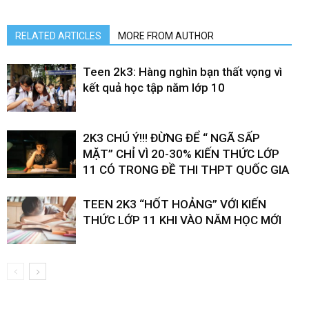
RELATED ARTICLES
MORE FROM AUTHOR
Teen 2k3: Hàng nghìn bạn thất vọng vì
kết quả học tập năm lớp 10
2K3 CHÚ Ý!!! ĐỪNG ĐỂ “ NGÃ SẤP
MẶT” CHỈ VÌ 20-30% KIẾN THỨC LỚP
11 CÓ TRONG ĐỀ THI THPT QUỐC GIA
TEEN 2K3 “HỐT HOẢNG” VỚI KIẾN
THỨC LỚP 11 KHI VÀO NĂM HỌC MỚI