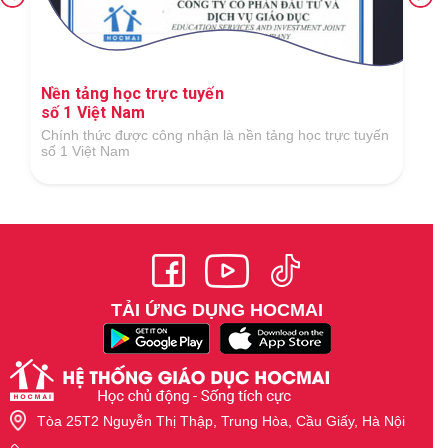
Ứng dụng công nghệ số xuất sắc trong lĩnh
vực GDĐT
Tại Giải thưởng Công nghệ số Việt Nam 2018 do Hiệp
hội Công nghệ số Việt Nam tổ chức
TẢI ỨNG DỤNG HOCMAI
Tòa 25T2 Nguyễn Thị Thập, Trung Hòa, Cầu Giấy, Hà Nội