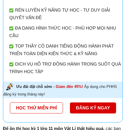
RÈN LUYỆN KỸ NĂNG TỰ HỌC - TƯ DUY GIẢI
QUYẾT VẤN ĐỀ
ĐA DẠNG HÌNH THỨC HỌC - PHÙ HỢP MỌI NHU
CẦU
TOP THẦY CÔ DANH TIẾNG ĐỒNG HÀNH PHÁT
TRIỂN TOÀN DIỆN KIẾN THỨC & KỸ NĂNG
DỊCH VỤ HỖ TRỢ ĐỒNG HÀNH TRONG SUỐT QUÁ
TRÌNH HỌC TẬP
Ưu đãi đặt chỗ sớm -
Giảm đến 45%!
Áp dụng cho PHHS
đăng ký trong tháng này!
HỌC THỬ MIỄN PHÍ
ĐĂNG KÝ NGAY
Để ôn thi học kỳ 1 lớp 11 môn Vật Lí thật hiệu quả,
các bạn