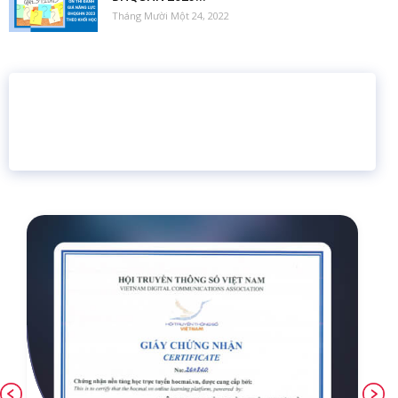
Tháng Mười Một 24, 2022
16 năm
6.460.467
Giáo dục trực tuyến
Thành viên