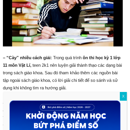
– “Cày” nhiều cách giải:
Trong quá trình
ôn thi học kỳ 1 lớp
11 môn Vật Lí,
teen 2k1 nên luyện giải thành thạo các dạng bài
trong sách giáo khoa. Sau đó tham khảo thêm các nguồn bài
tập ngoài sách giáo khoa, có lời giải chi tiết để so sánh và sử
dụng khi không tìm ra hướng giải.
X
– Vừa học vừa thư giãn:
Giữ gìn sức khỏe, ngủ đúng giờ. Bắt
đầu từ bây giờ thì sẽ không quá nặng nề, áp lực khi đến kỳ thi.
Trước ngày thi chỉ nên đọc lại bài vở và ôn luyện nhẹ nhàng,
tránh “
nhồi nhét
” kiến thức.