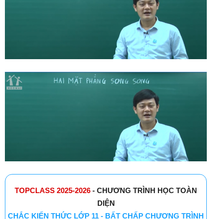
TOPCLASS 2025-2026
- CHƯƠNG TRÌNH HỌC TOÀN
DIỆN
CHẮC KIẾN THỨC LỚP 11 - BẤT CHẤP CHƯƠNG TRÌNH