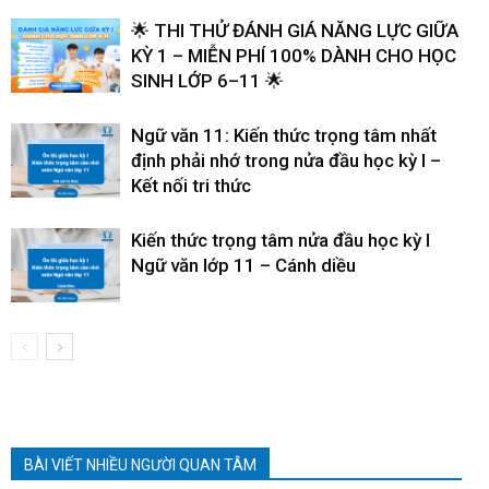
🌟 THI THỬ ĐÁNH GIÁ NĂNG LỰC GIỮA
KỲ 1 – MIỄN PHÍ 100% DÀNH CHO HỌC
SINH LỚP 6–11 🌟
Ngữ văn 11: Kiến thức trọng tâm nhất
định phải nhớ trong nửa đầu học kỳ I –
Kết nối tri thức
Kiến thức trọng tâm nửa đầu học kỳ I
Ngữ văn lớp 11 – Cánh diều
BÀI VIẾT NHIỀU NGƯỜI QUAN TÂM