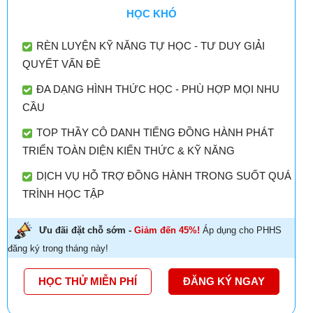
HỌC KHÓ
RÈN LUYỆN KỸ NĂNG TỰ HỌC - TƯ DUY GIẢI
QUYẾT VẤN ĐỀ
ĐA DẠNG HÌNH THỨC HỌC - PHÙ HỢP MỌI NHU
CẦU
TOP THẦY CÔ DANH TIẾNG ĐỒNG HÀNH PHÁT
TRIỂN TOÀN DIỆN KIẾN THỨC & KỸ NĂNG
DỊCH VỤ HỖ TRỢ ĐỒNG HÀNH TRONG SUỐT QUÁ
TRÌNH HỌC TẬP
Ưu đãi đặt chỗ sớm -
Giảm đến 45%!
Áp dụng cho PHHS
đăng ký trong tháng này!
HỌC THỬ MIỄN PHÍ
ĐĂNG KÝ NGAY