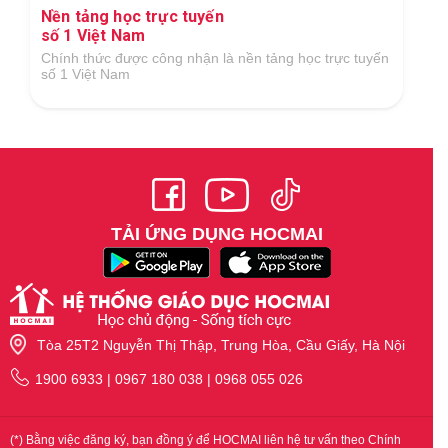
Nền tảng học trực tuyến
số 1 Việt Nam
Chính thức được công nhận là nền tảng học trực tuyến
số 1 Việt Nam
TẢI ỨNG DỤNG HOCMAI
Tòa 25T2 Nguyễn Thị Thập, Trung Hòa, Cầu Giấy, Hà Nội
1900 6933 | 0967 180 038 | 0968 055 026
(*) Bằng việc đăng ký, bạn đồng ý để HOCMAI liên hệ tư vấn theo Chính