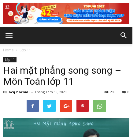
Home
Lớp 11
Lớp 11
Hai mặt phẳng song song –
Môn Toán lớp 11
By
acq.hocmai
-
Tháng Tám 19, 2020
209
0