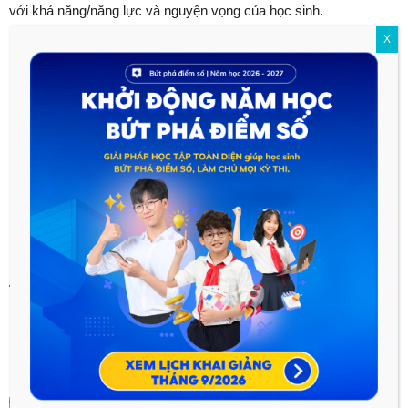
với khả năng/năng lực và nguyện vọng của học sinh.
X
♦ LINK ĐĂNG KÝ VÀ HỌC THỬ MIỄN PHÍ GIẢI PHÁP PAT
2023 DÀNH CHO 2K5 ♦
Tham khảo thêm:
Khóa học PEN 2023
Khóa học pen có hiệu quả không