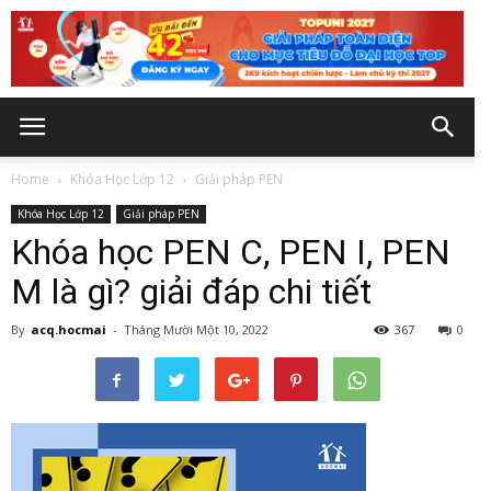
Home
Khóa Học Lớp 12
Giải pháp PEN
Khóa Học Lớp 12
Giải pháp PEN
Khóa học PEN C, PEN I, PEN
M là gì? giải đáp chi tiết
By
acq.hocmai
-
Tháng Mười Một 10, 2022
367
0