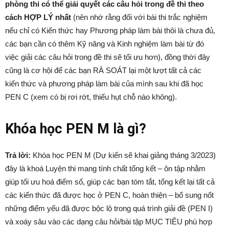
phòng thi có thể giải quyết các câu hỏi trong đề thi theo
cách HỢP LÝ nhất
(nên nhớ rằng đối với bài thi trắc nghiệm
nếu chỉ có Kiến thức hay Phương pháp làm bài thôi là chưa đủ,
các bạn cần có thêm Kỹ năng và Kinh nghiệm làm bài từ đó
việc giải các câu hỏi trong đề thi sẽ tối ưu hơn), đồng thời đây
cũng là cơ hội để các bạn RÀ SOÁT lại một lượt tất cả các
kiến thức và phương pháp làm bài của mình sau khi đã học
PEN C (xem có bị rơi rớt, thiếu hụt chỗ nào không).
Khóa học PEN M là gì?
Trả lời:
Khóa học PEN M (Dự kiến sẽ khai giảng tháng 3/2023)
đây là khoá Luyện thi mang tính chất tổng kết – ôn tập nhằm
giúp tối ưu hoá điểm số, giúp các bạn tóm tắt, tổng kết lại tất cả
các kiến thức đã được học ở PEN C, hoàn thiện – bổ sung nốt
những điểm yếu đã được bộc lộ trong quá trình giải đề (PEN I)
và xoáy sâu vào các dạng câu hỏi/bài tập MỤC TIÊU phù hợp