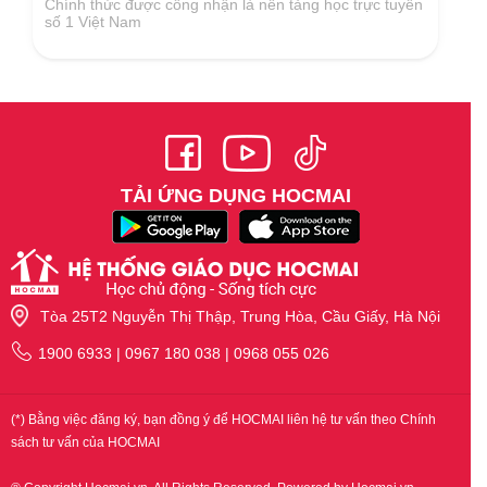
Chính thức được công nhận là nền tảng học trực tuyến
số 1 Việt Nam
TẢI ỨNG DỤNG HOCMAI
Tòa 25T2 Nguyễn Thị Thập, Trung Hòa, Cầu Giấy, Hà Nội
1900 6933 | 0967 180 038 | 0968 055 026
(*) Bằng việc đăng ký, bạn đồng ý để HOCMAI liên hệ tư vấn theo Chính
sách tư vấn của HOCMAI