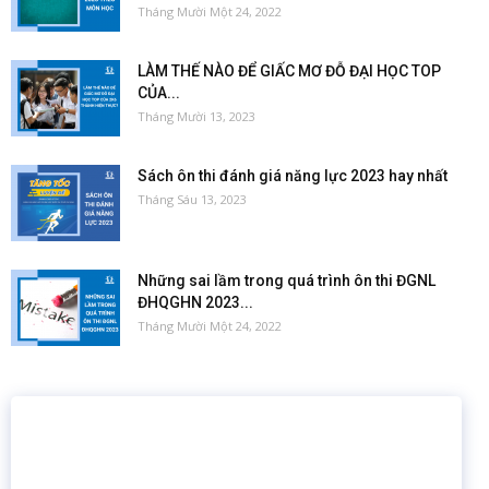
Tháng Mười Một 24, 2022
LÀM THẾ NÀO ĐỂ GIẤC MƠ ĐỖ ĐẠI HỌC TOP
CỦA...
Tháng Mười 13, 2023
Sách ôn thi đánh giá năng lực 2023 hay nhất
Tháng Sáu 13, 2023
Những sai lầm trong quá trình ôn thi ĐGNL
ĐHQGHN 2023...
Tháng Mười Một 24, 2022
16 năm
6.460.467
Giáo dục trực tuyến
Thành viên