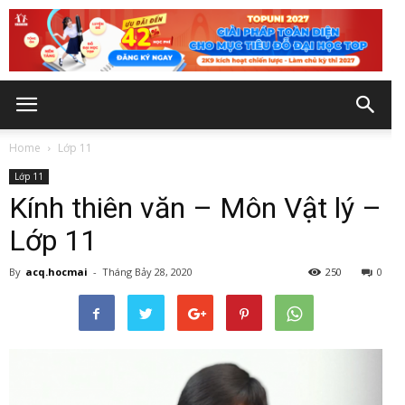
Home
Lớp 11
Lớp 11
Kính thiên văn – Môn Vật lý –
Lớp 11
By
acq.hocmai
-
Tháng Bảy 28, 2020
250
0