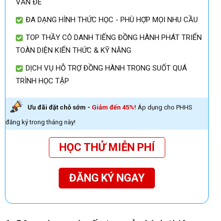
VẤN ĐỀ
ĐA DẠNG HÌNH THỨC HỌC - PHÙ HỢP MỌI NHU CẦU
TOP THẦY CÔ DANH TIẾNG ĐỒNG HÀNH PHÁT TRIỂN
TOÀN DIỆN KIẾN THỨC & KỸ NĂNG
DỊCH VỤ HỖ TRỢ ĐỒNG HÀNH TRONG SUỐT QUÁ
TRÌNH HỌC TẬP
Ưu đãi đặt chỗ sớm -
Giảm đến 45%!
Áp dụng cho PHHS
đăng ký trong tháng này!
HỌC THỬ MIỄN PHÍ
ĐĂNG KÝ NGAY