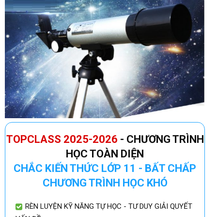
TOPCLASS 2025-2026
- CHƯƠNG TRÌNH
HỌC TOÀN DIỆN
CHẮC KIẾN THỨC LỚP 11 - BẤT CHẤP
CHƯƠNG TRÌNH HỌC KHÓ
RÈN LUYỆN KỸ NĂNG TỰ HỌC - TƯ DUY GIẢI QUYẾT