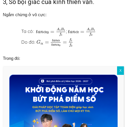
3, Số bội giác của kính thiên văn.
Ngắm chừng ở vô cực:
Trong đó:
X
G là số bội giác không phụ thuộc vào vị trí đặt mắt sau thị
kính.
f1 là tiêu cự của vật kính.
f2 là tiêu cự của thị kính.
Hy vọng với bài viết này sẽ giúp ích cho các em trong quá trình
học môn Vật lí lớp 11.