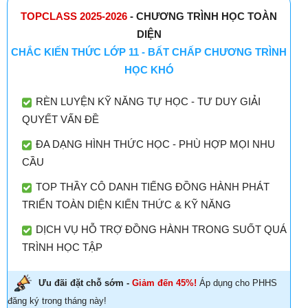
TOPCLASS 2025-2026
- CHƯƠNG TRÌNH HỌC TOÀN
DIỆN
CHẮC KIẾN THỨC LỚP 11 - BẤT CHẤP CHƯƠNG TRÌNH
HỌC KHÓ
RÈN LUYỆN KỸ NĂNG TỰ HỌC - TƯ DUY GIẢI
QUYẾT VẤN ĐỀ
ĐA DẠNG HÌNH THỨC HỌC - PHÙ HỢP MỌI NHU
CẦU
TOP THẦY CÔ DANH TIẾNG ĐỒNG HÀNH PHÁT
TRIỂN TOÀN DIỆN KIẾN THỨC & KỸ NĂNG
DỊCH VỤ HỖ TRỢ ĐỒNG HÀNH TRONG SUỐT QUÁ
TRÌNH HỌC TẬP
Ưu đãi đặt chỗ sớm -
Giảm đến 45%!
Áp dụng cho PHHS
đăng ký trong tháng này!