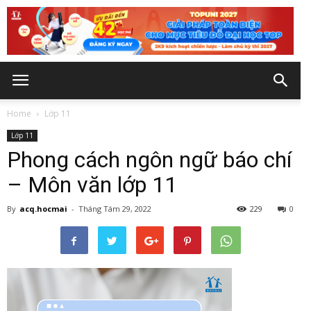
Home
Lớp 11
Lớp 11
Phong cách ngôn ngữ báo chí
– Môn văn lớp 11
By
acq.hocmai
-
Tháng Tám 29, 2022
229
0