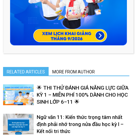
acq.hocmai
RELATED ARTICLES
MORE FROM AUTHOR
🌟 THI THỬ ĐÁNH GIÁ NĂNG LỰC GIỮA
KỲ 1 – MIỄN PHÍ 100% DÀNH CHO HỌC
SINH LỚP 6–11 🌟
Ngữ văn 11: Kiến thức trọng tâm nhất
định phải nhớ trong nửa đầu học kỳ I –
Kết nối tri thức