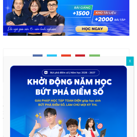
X
Previous article
Next article
Điểm chuẩn Đánh giá năng lực
Bài phân tích đoạn 1 Tây Tiến
2022 Đại học Công nghệ thông
hay nhất để các bạn tham
tin và truyền thông Việt Hàn
khảo