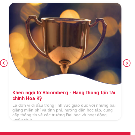
Khen ngợi từ Bloomberg - Hãng thông tấn tài
chính Hoa Kỳ
Là đơn vị đi đầu trong lĩnh vực giáo dục với những bài
giảng miễn phí và tính phí, hướng dẫn học tập, cung
cấp thông tin về các trường Đại học và hoạt động
tuyển sinh...