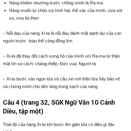
Nàng khiêm nhường trước chồng mình là Ra-ma
Nàng muốn tự chôn vùi hình hài, thể xác của mình, vừa xót
xa, vừa tủi thẹn
– Nỗi đau của nàng Xi-ta là nỗi đau đánh mất danh dự của con
người trước toàn thể cộng đồng lớn
– Xi-ta đã thay đổi cách xưng hô của mình với Ra-ma từ thân
mật tới xa cách: chàng-thiếp; Đức vua; Người-ta
– Xi-ta bước vào ngọn lửa và cầu xin với thần lửa hãy bảo vệ
và chứng minh cho tấm lòng trong sạch của nàng
Câu 4 (trang 32, SGK Ngữ Văn 10 Cánh
Diều, tập một)
Thái độ của nàng Xi-ta khi bước lên giàn lửa có điều gì đặc