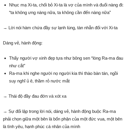
Nhục mạ Xi-ta, chối bỏ Xi-ta là vợ của mình và đuổi nàng đi:
“ta không ưng nàng nữa, ta không cần đến nàng nữa”
→ Lời nói hàm chứa đầy sự lạnh lùng, tàn nhẫn đối với Xi-ta
Dáng vẻ, hành động:
Thấy người vợ xinh đẹp tựa như bông sen “lòng Ra-ma đau
như cắt”
Ra-ma khi nghe người nọ người kia thì thào bàn tán, ngồi
suy nghĩ ủ ê, thầm rỏ nước mắt
→ Thái độ đầy đau đớn và xót xa
→ Sự đối lập trong lời nói, dáng vẻ, hành động buộc Ra-ma
phải chọn giữa một bên là bổn phận của một đức vua, một bên
là tình yêu, hạnh phúc cá nhân của mình