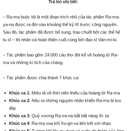
Trả lời chi tiết:
– Ra-ma buộc tội là một đoạn trích nhỏ của tác phẩm Ra-ma-
ya-na được ra đời vào khoảng thế kỷ III trước công nguyên.
Sau đó, tác phẩm đã được bổ sung, trau chuốt bởi các thế hệ
tu sĩ – thi nhân và hoàn thiện cuối cùng bởi đạo sĩ Van-mi-ki.
– Tác phẩm bao gồm 24.000 câu thơ đôi kể về hoàng tử Ra-
ma và những kì tích của chàng.
– Tác phẩm được chia thành 7 khúc ca:
Khúc ca 1
: Miêu tả về thời niên thiếu của hoàng tử Ra-ma
Khúc ca 2
: Nêu ra những nguyên nhân khiến Ra-ma bị lưu
đày
Khúc ca 3
: Quỷ vương Ra-va-na-bắt bắt nàng Xi- ta
Khúc ca 4
: Ra-ma vua khỉ Xu-gri-va liên kết với nhau
Khúc ca 5
: Tướng khỉ Ha-nu-man và cuộc do thám của ông