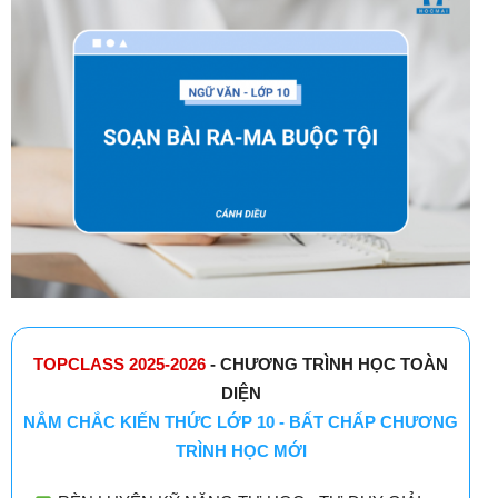
TOPCLASS 2025-2026
- CHƯƠNG TRÌNH HỌC TOÀN
DIỆN
NẮM CHẮC KIẾN THỨC LỚP 10 - BẤT CHẤP CHƯƠNG
TRÌNH HỌC MỚI