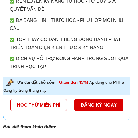
RÈN LUYỆN KỸ NĂNG TỰ HỌC - TƯ DUY GIẢI
QUYẾT VẤN ĐỀ
ĐA DẠNG HÌNH THỨC HỌC - PHÙ HỢP MỌI NHU
CẦU
TOP THẦY CÔ DANH TIẾNG ĐỒNG HÀNH PHÁT
TRIỂN TOÀN DIỆN KIẾN THỨC & KỸ NĂNG
DỊCH VỤ HỖ TRỢ ĐỒNG HÀNH TRONG SUỐT QUÁ
TRÌNH HỌC TẬP
Ưu đãi đặt chỗ sớm -
Giảm đến 45%!
Áp dụng cho PHHS
đăng ký trong tháng này!
HỌC THỬ MIỄN PHÍ
ĐĂNG KÝ NGAY
Bài viết tham khảo thêm
: