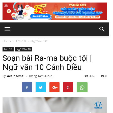
Home
Lớp 10
Ngữ Văn 10
Lớp 10
Ngữ Văn 10
Soạn bài Ra-ma buộc tội |
Ngữ văn 10 Cánh Diều
By
acq.hocmai
-
Tháng Tám 3, 2023
3060
0