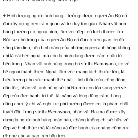
+ Hình tượng người anh hùng lí tưởng: được người Ấn Độ cổ
đại xây dựng trên cảm quan và tư duy tôn giáo. Nhân vật anh
hùng thường có ngoại hình, tầm vóc đẹp, có kích thước lớn.
Bởi sự chú trọng của người Ấn Độ cổ đại có liên quan tới đời
sống tâm linh, nên hình dáng của những người anh hùng không
chỉ là cái bên ngoài mà còn là hình dáng được cảm nhận từ
bên trong. Nhân vật anh hùng trong bộ sử thi Ramayana, có vẻ
bề ngoài thánh thiện. Ngoài tầm vóc mang kích thước lớn, là
biểu tượng cho sức mạnh thể chất – tinh thần của cộng đồng
dân tộc, nhân vật anh hùng sử thi Ra-ma còn tỏa sáng với vẻ
đẹp của đức hạnh, trí tuệ, tài năng và lòng dũng cảm. Lòng
dũng cảm, ý chí và nghị lực phi thường được coi là phẩm chất
tuyệt đối. Trong sử thi
Ramayana,
nhân vật Ra-ma được xây
dựng là người anh hùng hoàn hảo, chàng không chỉ sở hữu vẻ
đẹp về hình thức mà tài năng và đức hạnh của chàng cũng rực
rỡ như các vì sao trên bầu trời.