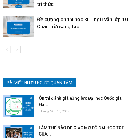
tri thức
Đề cương ôn thi học kì 1 ngữ văn lớp 10
Chân trời sáng tạo
BÀI VIẾT NHIỀU NGƯỜI QUAN TÂM
Ôn thi đánh giá năng lực Đại học Quốc gia
Hà...
Tháng Sáu 16, 2022
LÀM THẾ NÀO ĐỂ GIẤC MƠ ĐỖ ĐẠI HỌC TOP
CỦA...