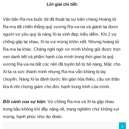
Lời giải chi tiết:
Văn bản
Ra-ma buộc tội
đã thuật lại sự kiện chàng Hoàng tử
Ra-ma đã chiến thắng quỷ vương Ra-va-na và giành lại được
người vợ yêu quý là nàng Xi-ta xinh đẹp, kiều diễm. Khi 2 vợ
chồng gặp lại nhau, Xi-ta vui mừng khôn xiết. Nhưng hoàng tử
Ra-ma lại khác. Chàng nghi ngờ vợ mình không giữ được trọn
vẹn danh tiết và phẩm hạnh của mình trong thời gian bị quỷ
vương Ra-va-na bắt cóc nên đã tuyên bố từ bỏ nàng. Mặc cho
Xi-ta ra sức thanh minh nhưng Ra-ma vẫn không bị lay
chuyển. Nàng Xi-ta đành bước lên giàn hỏa thiêu, cầu xin thần
lửa A-nhi chứng giám cho đức hạnh trung trinh của mình.
Bối cảnh của sự kiện
: Vợ chồng Ra-ma và Xi-ta gặp nhau
trong bầu không khí đầy nặng nề, trang nghiêm chứ không vui
mừng, hạnh phúc như dự đoán.
X