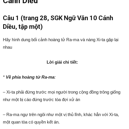
Cánh Diều
Câu 1 (trang 28, SGK Ngữ Văn 10 Cánh
Diều, tập một)
Hãy hình dung bối cảnh hoàng tử Ra-ma và nàng Xi-ta gặp lại
nhau
Lời giải chi tiết:
*
Về phía hoàng tử
Ra-ma
:
– Xi-ta phải đứng trước mọi người trong cộng đồng trông giống
như một bị cáo đứng trước tòa đợi xử án
– Ra-ma ngự trên ngôi như một vị thủ lĩnh, khác hẳn với Xi-ta,
một quan tòa có quyền kết án.