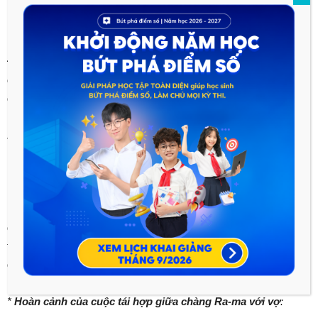
Câu 2 (trang 32, SGK Ngữ Văn 10 Cánh
Diều, tập một)
Đề bài:
Nhân vật các vị anh hùng được xây dựng trong sử thi
được miêu tả là đại diện cho cả cộng đồng và danh dự cộng
đồng. Do đó, họ thường đặt tính cộng đồng lên trên danh dự cá
nhân. Điều này đã được thể hiện như thế nào trong đoạn trích
Ra-ma buộc tội
?
Lời giải chi tiết:
Nhân vật người anh hùng xuất hiện trong các tác phẩm sử thi
được miêu tả là đại diện cho cộng đồng, danh dự cộng đồng và
thường được đặt trên danh dự cá nhân đã được thể hiện trong
đoạn trích Ra-ma buộc tội là:
*
Hoàn cảnh của cuộc tái hợp giữa chàng Ra-ma với vợ
: