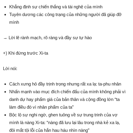
Khẳng định sự chiến thắng và tài nghệ của mình
Tuyên dương các công trạng của những người đã giúp đỡ
mình
→ Lời lẽ rành mạch, rõ ràng và đầy sự tự hào
+) Khi đứng trước Xi-ta
Lời nói:
Cách xưng hô đầy trịnh trọng nhưng rất xa lạ: ta-phu nhân
Nhấn mạnh vào mục đích chiến đấu của mình không phải vì
danh dự hay phẩm giá của bản thân và cộng đồng lớn “ta
làm điều đó vì nhân phẩm của ta”
Bộc lộ sự nghi ngờ, ghen tuông về sự trung trinh của vợ
mình là nàng Xi-ta: “nàng đã lưu lại lâu trong nhà kẻ xa lạ,
đôi mắt tội lỗi của hắn hau háu nhìn nàng”