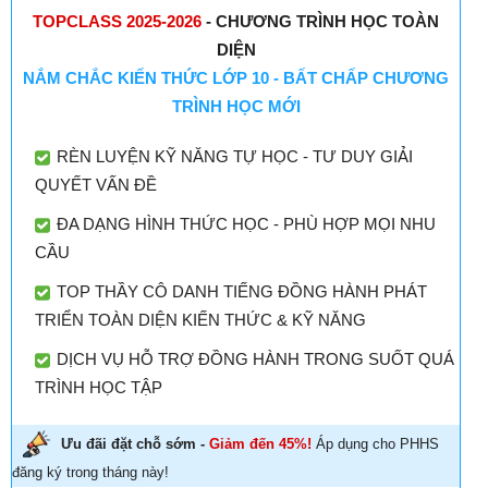
TOPCLASS 2025-2026
- CHƯƠNG TRÌNH HỌC TOÀN
DIỆN
NẮM CHẮC KIẾN THỨC LỚP 10 - BẤT CHẤP CHƯƠNG
TRÌNH HỌC MỚI
RÈN LUYỆN KỸ NĂNG TỰ HỌC - TƯ DUY GIẢI
QUYẾT VẤN ĐỀ
ĐA DẠNG HÌNH THỨC HỌC - PHÙ HỢP MỌI NHU
CẦU
TOP THẦY CÔ DANH TIẾNG ĐỒNG HÀNH PHÁT
TRIỂN TOÀN DIỆN KIẾN THỨC & KỸ NĂNG
DỊCH VỤ HỖ TRỢ ĐỒNG HÀNH TRONG SUỐT QUÁ
TRÌNH HỌC TẬP
Ưu đãi đặt chỗ sớm -
Giảm đến 45%!
Áp dụng cho PHHS
đăng ký trong tháng này!