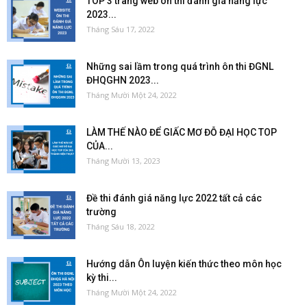
TOP 3 trang web ôn thi đánh giá năng lực
2023...
Tháng Sáu 17, 2022
Những sai lầm trong quá trình ôn thi ĐGNL
ĐHQGHN 2023...
Tháng Mười Một 24, 2022
LÀM THẾ NÀO ĐỂ GIẤC MƠ ĐỖ ĐẠI HỌC TOP
CỦA...
Tháng Mười 13, 2023
Đề thi đánh giá năng lực 2022 tất cả các
trường
Tháng Sáu 18, 2022
Hướng dẫn Ôn luyện kiến thức theo môn học
kỳ thi...
Tháng Mười Một 24, 2022