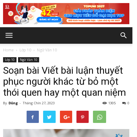
Home
Lớp 10
Ngữ Văn 10
Lớp 10
Ngữ Văn 10
Soạn bài Viết bài luận thuyết
phục người khác từ bỏ một
thói quen hay một quan niệm
By
Dũng
-
Tháng Chín 27, 2023
1305
0