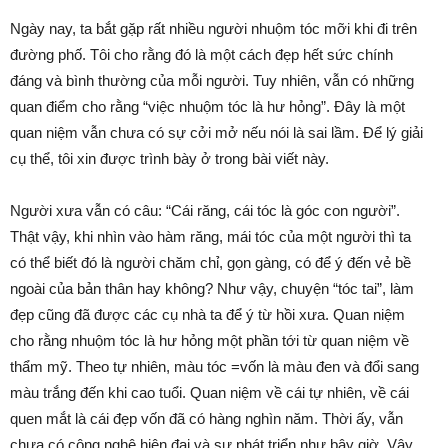
Ngày nay, ta bắt gặp rất nhiều người nhuộm tóc mỡi khi đi trên
đường phố. Tôi cho rằng đó là một cách đẹp hết sức chính
đáng và bình thường của mỗi người. Tuy nhiên, vẫn có những
quan điểm cho rằng “việc nhuộm tóc là hư hỏng”. Đây là một
quan niệm vẫn chưa có sự cởi mở nếu nói là sai lầm. Để lý giải
cụ thể, tôi xin được trình bày ở trong bài viết này.
Người xưa vẫn có câu: “Cái răng, cái tóc là góc con người”.
Thật vậy, khi nhìn vào hàm răng, mái tóc của một người thì ta
có thể biết đó là người chăm chỉ, gọn gàng, có để ý đến vẻ bề
ngoài của bản thân hay không? Như vậy, chuyện “tóc tai”, làm
đẹp cũng đã được các cụ nhà ta để ý từ hồi xưa. Quan niệm
cho rằng nhuộm tóc là hư hỏng một phần tới từ quan niệm về
thẩm mỹ. Theo tự nhiên, màu tóc =vốn là màu đen và đổi sang
màu trắng đến khi cao tuổi. Quan niệm về cái tự nhiên, về cái
quen mắt là cái đẹp vốn đã có hàng nghìn năm. Thời ấy, vẫn
chưa có công nghệ hiện đại và sự phát triển như bây giờ. Vậy