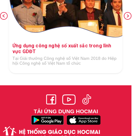
Ứng dụng công nghệ số xuất sắc trong lĩnh
vực GDĐT
Tại Giải thưởng Công nghệ số Việt Nam 2018 do Hiệp
hội Công nghệ số Việt Nam tổ chức
TẢI ỨNG DỤNG HOCMAI