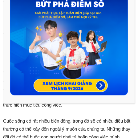
được những mục tiêu, dự định con người cần phải lên kế
hoạch và thực hiện thật tốt những công việc. Thời gian để mỗi
người hiện thực hóa mục tiêu lại không giống nhau, có người
thực hiện một cách nhanh chóng trong khoảng thời gian xác
định, cũng có người cần phải mất một khoảng thời gian rất dài
mới có thể thực hiện được mục tiêu đó. Sự khác nhau này
không chỉ do cách thức thực hiện, định hướng của mỗi người
mà còn bị chi phối bởi thói quen “trì hoãn công việc”.
“Công việc” chính là những mục tiêu, dự định trước mắt mà
chúng ta cần phải thực hiện. “Trì hoãn” là kéo dài, là làm gián
đoạn tiến độ công việc. Thói quen trì hoãn công việc đang là
một trong những thói quen không tốt của con người trong việc
thực hiện mục tiêu công việc.
Cuộc sống có rất nhiều biến động, trong đó sẽ có nhiều điều bất
thường có thể xảy đến ngoài ý muốn của chúng ta. Những thay
đổi đó có thể buộc con người phải trì hoãn công việc mình