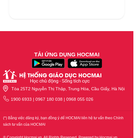
TẢI ỨNG DỤNG HOCMAI
Tòa 25T2 Nguyễn Thị Thập, Trung Hòa, Cầu Giấy, Hà Nội
1900 6933 | 0967 180 038 | 0968 055 026
(*) Bằng việc đăng ký, bạn đồng ý để HOCMAI liên hệ tư vấn theo Chính
sách tư vấn của HOCMAI
® Copyright Hocmai.vn. All Rights Reserved. Powered by Hocmai.vn