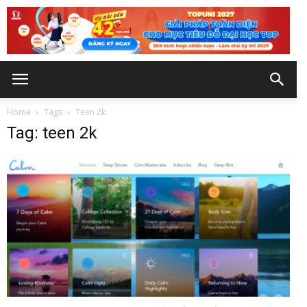
Home
Tags
Teen 2k
Tag: teen 2k