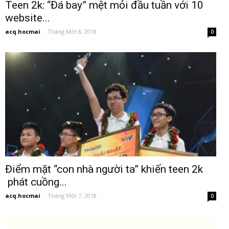
Teen 2k: “Đá bay” mệt mỏi đầu tuần với 10
website...
acq.hocmai
-
Tháng Một 8, 2018
0
Điểm mặt “con nhà người ta” khiến teen 2k
phát cuồng...
acq.hocmai
-
Tháng Một 7, 2018
0