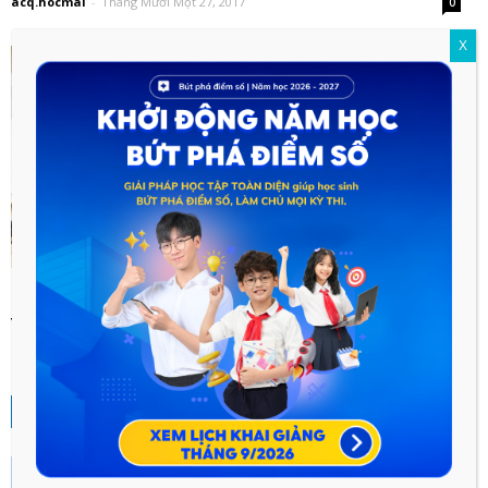
acq.hocmai
-
Tháng Mười Một 27, 2017
0
X
Teen 2k làm ngay những điều này để đến
trường ngày...
acq.hocmai
-
Tháng Mười Một 25, 2017
0
BÀI VIẾT NHIỀU NGƯỜI QUAN TÂM
Những sai lầm trong quá trình ôn thi ĐGNL