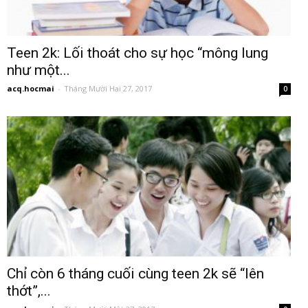
Teen 2k: Lối thoát cho sự học “mông lung
như một...
acq.hocmai
-
Tháng Mười Hai 27, 2017
0
Chỉ còn 6 tháng cuối cùng teen 2k sẽ “lên
thớt”,...