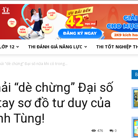
LỚP 12
THI ĐÁNH GIÁ NĂNG LỰC
THI TỐT NGHIỆP T
i “dè chừng” Đại số nữa khi có trong...
B
ải “dè chừng” Đại số
tay sơ đồ tư duy của
nh Tùng!
476
0