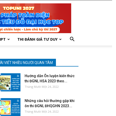
HPT
THI ĐÁNH GIÁ TƯ DUY
ÀI VIẾT NHIỀU NGƯỜI QUAN TÂM
Hướng dẫn Ôn luyện kiến thức
thi ĐGNL HSA 2023 theo...
Tháng Mười Một 24, 2022
Những câu hỏi thường gặp khi
ôn thi ĐGNL ĐHQGHN 2023...
Tháng Mười Một 24, 2022