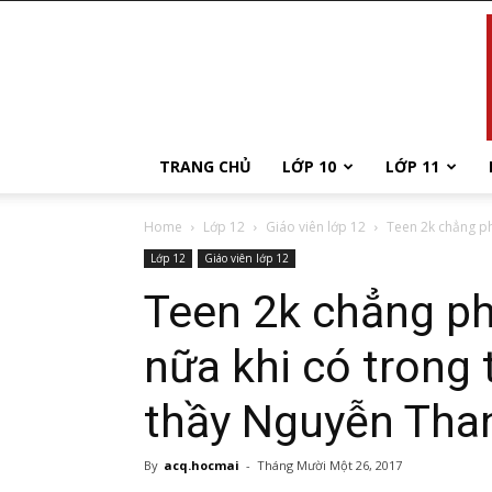
TRANG CHỦ
LỚP 10
LỚP 11
Home
Lớp 12
Giáo viên lớp 12
Teen 2k chẳng phả
Lớp 12
Giáo viên lớp 12
Teen 2k chẳng ph
nữa khi có trong 
thầy Nguyễn Tha
By
acq.hocmai
-
Tháng Mười Một 26, 2017