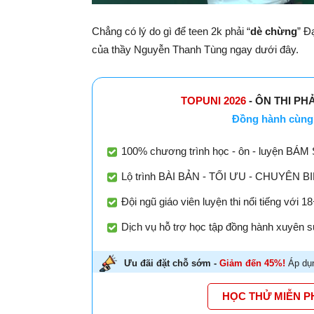
Chẳng có lý do gì để teen 2k phải “
dè chừng
” Đ
của thầy Nguyễn Thanh Tùng ngay dưới đây.
TOPUNI 2026
- ÔN THI PH
Đồng hành cùng 
100% chương trình học - ôn - luyện BÁM 
Lộ trình BÀI BẢN - TỐI ƯU - CHUYÊN BIỆT
Đội ngũ giáo viên luyện thi nổi tiếng với 
Dịch vụ hỗ trợ học tập đồng hành xuyên su
Ưu đãi đặt chỗ sớm -
Giảm đến 45%!
Áp dụn
HỌC THỬ MIỄN P