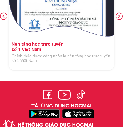
Nền tảng học trực tuyến
số 1 Việt Nam
Chính thức được công nhận là nền tảng học trực tuyến
số 1 Việt Nam
TẢI ỨNG DỤNG HOCMAI