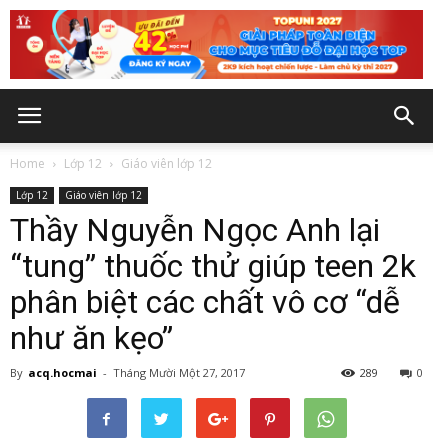
Home
Lớp 12
Giáo viên lớp 12
Lớp 12
Giáo viên lớp 12
Thầy Nguyễn Ngọc Anh lại
“tung” thuốc thử giúp teen 2k
phân biệt các chất vô cơ “dễ
như ăn kẹo”
By
acq.hocmai
-
Tháng Mười Một 27, 2017
289
0