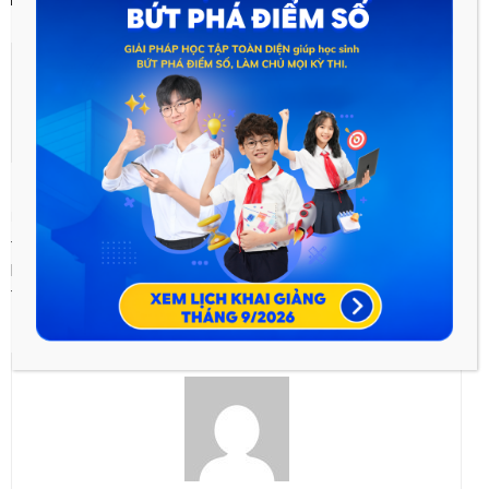
Previous article
Next article
Teen 2k: Nhận biết hợp chất
Thiếu kỹ năng xử lí đề thi,
hữu cơ “nhanh như chớp” cùng
chàng sinh viên Học viện Quân
thầy Nguyễn Ngọc Anh
Y suýt phải trả giá vì chủ quan