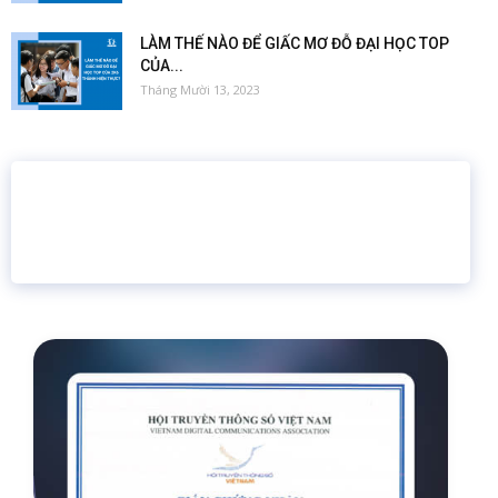
LÀM THẾ NÀO ĐỂ GIẤC MƠ ĐỖ ĐẠI HỌC TOP
CỦA...
Tháng Mười 13, 2023
16 năm
6.460.467
Giáo dục trực tuyến
Thành viên