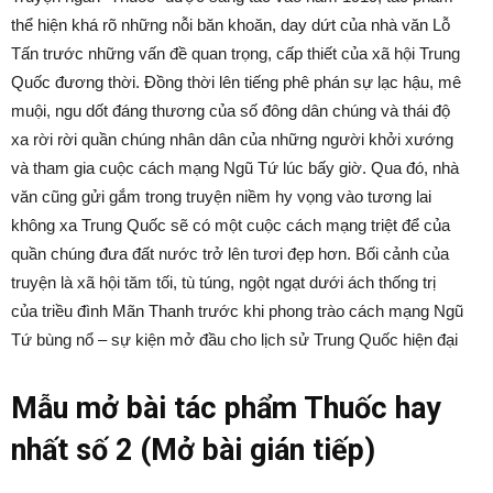
thể hiện khá rõ những nỗi băn khoăn, day dứt của nhà văn Lỗ
Tấn trước những vấn đề quan trọng, cấp thiết của xã hội Trung
Quốc đương thời. Đồng thời lên tiếng phê phán sự lạc hậu, mê
muội, ngu dốt đáng thương của số đông dân chúng và thái độ
xa rời rời quần chúng nhân dân của những người khởi xướng
và tham gia cuộc cách mạng Ngũ Tứ lúc bấy giờ. Qua đó, nhà
văn cũng gửi gắm trong truyện niềm hy vọng vào tương lai
không xa Trung Quốc sẽ có một cuộc cách mạng triệt để của
quần chúng đưa đất nước trở lên tươi đẹp hơn. Bối cảnh của
truyện là xã hội tăm tối, tù túng, ngột ngạt dưới ách thống trị
của triều đình Mãn Thanh trước khi phong trào cách mạng Ngũ
Tứ bùng nổ – sự kiện mở đầu cho lịch sử Trung Quốc hiện đại
Mẫu mở bài tác phẩm Thuốc hay
nhất số 2 (Mở bài gián tiếp)