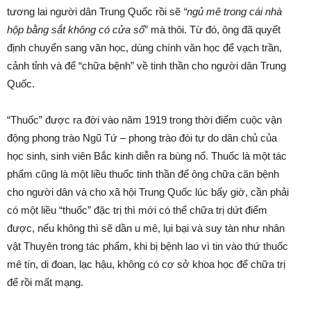
tương lai người dân Trung Quốc rồi sẽ
“ngủ mê trong cái nhà
hộp bằng sắt không có cửa sổ
” mà thôi. Từ đó, ông đã quyết
định chuyển sang văn học, dùng chính văn học để vạch trần,
cảnh tỉnh và để “chữa bệnh” về tinh thần cho người dân Trung
Quốc.
“Thuốc” được ra đời vào năm 1919 trong thời điểm cuộc vận
động phong trào Ngũ Tứ – phong trào đòi tự do dân chủ của
học sinh, sinh viên Bắc kinh diễn ra bùng nổ. Thuốc là một tác
phẩm cũng là một liều thuốc tinh thần để ông chữa căn bệnh
cho người dân và cho xã hội Trung Quốc lúc bấy giờ, cần phải
có một liều “thuốc” đặc trị thì mới có thể chữa trị dứt điểm
được, nếu không thì sẽ dần u mê, lụi bại và suy tàn như nhân
vật Thuyên trong tác phẩm, khi bị bệnh lao vì tin vào thứ thuốc
mê tín, di đoan, lạc hậu, không có cơ sở khoa học để chữa trị
để rồi mất mạng.