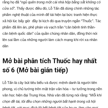
rằng họ đã “
ngủ quên trong một cái nhà hộp bằng sắt không có
cửa sổ”.
Thấy được điều đó, Lỗ Tấn đã dùng chính những tác
phẩm nghệ thuật của mình để tái hiện lại bức tranh hiện thực
xã hội lúc bấy giờ đầy bi kịch đó qua truyện ngắn “Thuốc”. Tác
phẩm đã lên án, phê phán và vạch trần “căn bệnh tinh thần-
căn bệnh quốc dân” của quần chúng nhân dân, đồng thời nói
lên sai lầm của những người làm cách mạng khi rời xa nhân
dân
Mở bài phân tích Thuốc hay nhất
số 6 (Mở bài gián tiếp)
Lỗ Tấn là cây bút tiêu biểu và được mệnh danh là người tiên
phong, vị chủ tướng trên mặt trận văn hóa – tư tưởng trong nền
văn học hiện đại Trung Hoa. Nhà văn đã từng nói rằng: “
Mỗi khi
chọn đề tài, tôi đều chọn những người bất hạnh trong xã hội
bệnh tật, với mục đích lôi hết bệnh tật của họ ra, làm cho mọi