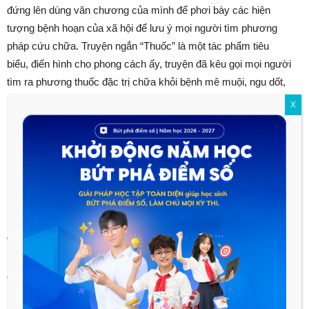
đứng lên dùng văn chương của mình để phơi bày các hiện
tượng bệnh hoạn của xã hội để lưu ý mọi người tìm phương
pháp cứu chữa. Truyện ngắn “Thuốc” là một tác phẩm tiêu
biểu, điển hình cho phong cách ấy, truyện đã kêu gọi mọi người
tìm ra phương thuốc đặc trị chữa khỏi bệnh mê muội, ngu dốt,
hèn nhát của nhân dân và bệnh xa rời quần chúng của những
X
người cách mạng.
Mẫu mở bài bài Thuốc hay số 8
(Mở bài nâng cao dành cho HSG)
Nhà văn, nhà chính trị gia Quách Mạc Nhược đã từng nói rằng:
“
Trước Lỗ Tấn, chưa hề có Lỗ Tấn, sau Lỗ Tấn, có vô vàn Lỗ
Tấn
”. Quả thật tài năng của văn hào Lỗ Tấn thật đáng để người
đời sau phải học tập và noi theo. Lỗ Tấn (1881-1936), ông là
một người vừa có tài vừa có đức. Trong cuộc sống ông đã