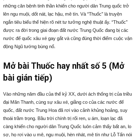
những căn bệnh tinh thần khiến cho người dân Trung quốc trở
lên ngu muội, dốt nát, lạc hậu, mê tín. Và “Thuốc” là truyện
ngắn tiêu biếu thể hiện rõ nét tư tưởng nghệ thuật ấy. “Thuốc”
được ra đời trong giai đoạn đất nước Trung Quốc đang bị các
nước đế quốc xâu xé gay gắt và cũng đúng thời điểm cuộc vận
động Ngũ tướng bùng nổ.
Mở bài Thuốc hay nhất số 5 (Mở
bài gián tiếp)
Vào những năm đầu của thế kỷ XX, dưới ách thống trị của triều
đại Mãn Thanh, cùng sự xâu xé, giằng co của các nước đế
quốc, đất nước Trung Hoa đã rơi vào cảnh khủng hoảng, suy
thoái trầm trọng. Bầu trời chính trị rối ren, u ám, loạn lạc đã
càng khiến cho người dân Trung Quốc luôn cảm thấy bất an, lo
sợ, họ rơi vào u mê, ngu muội, hèn nhát, mê tín như Lỗ Tấn nói