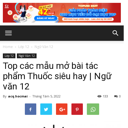
Home
Lớp 12
Ngữ Văn 12
Lớp 12
Ngữ Văn 12
Top các mẫu mở bài tác
phẩm Thuốc siêu hay | Ngữ
văn 12
By
acq.hocmai
-
Tháng Tám 5, 2022
133
0