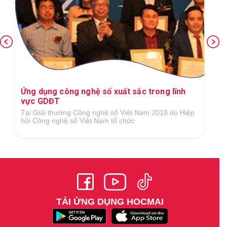
Ứng dụng công nghệ số xuất sắc trong lĩnh
vực GDĐT
Tại Giải thưởng Công nghệ số Việt Nam 2018 do Hiệp
hội Công nghệ số Việt Nam tổ chức
TẢI ỨNG DỤNG HOCMAI