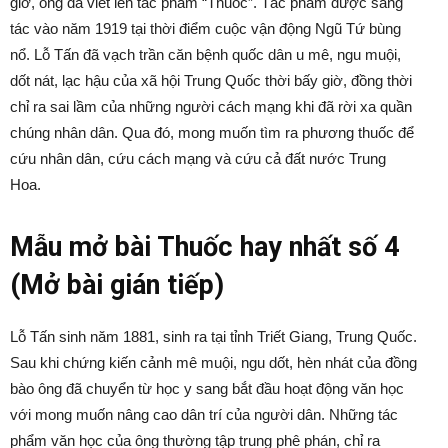
giờ, ông đã viết lên tác phẩm “Thuốc”. Tác phẩm được sáng
tác vào năm 1919 tại thời điểm cuộc vận động Ngũ Tứ bùng
nổ. Lỗ Tấn đã vạch trần căn bệnh quốc dân u mê, ngu muội,
dốt nát, lạc hậu của xã hội Trung Quốc thời bấy giờ, đồng thời
chỉ ra sai lầm của những người cách mạng khi đã rời xa quần
chúng nhân dân. Qua đó, mong muốn tìm ra phương thuốc để
cứu nhân dân, cứu cách mạng và cứu cả đất nước Trung
Hoa.
Mẫu mở bài Thuốc hay nhất số 4
(Mở bài gián tiếp)
Lỗ Tấn sinh năm 1881, sinh ra tại tỉnh Triết Giang, Trung Quốc.
Sau khi chứng kiến cảnh mê muội, ngu dốt, hèn nhát của đồng
bào ông đã chuyển từ học y sang bắt đầu hoạt động văn học
với mong muốn nâng cao dân trí của người dân. Những tác
phẩm văn học của ông thường tập trung phê phán, chỉ ra