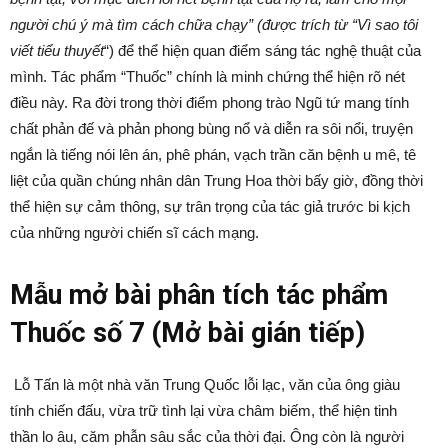
người chú ý mà tìm cách chữa chạy” (được trích từ “Vì sao tôi
viết tiểu thuyết
“) để thể hiện quan điểm sáng tác nghệ thuật của
mình. Tác phẩm “Thuốc” chính là minh chứng thể hiện rõ nét
điều này. Ra đời trong thời điểm phong trào Ngũ tứ mang tính
chất phản đế và phản phong bùng nổ và diễn ra sôi nổi, truyện
ngắn là tiếng nói lên án, phê phán, vạch trần căn bệnh u mê, tê
liệt của quần chúng nhân dân Trung Hoa thời bấy giờ, đồng thời
thể hiện sự cảm thông, sự trân trọng của tác giả trước bi kịch
của những người chiến sĩ cách mạng.
Mẫu mở bài phân tích tác phẩm
Thuốc số 7 (Mở bài gián tiếp)
Lỗ Tấn là một nhà văn Trung Quốc lỗi lạc, văn của ông giàu
tính chiến đấu, vừa trữ tình lại vừa châm biếm, thể hiện tinh
thần lo âu, căm phẫn sâu sắc của thời đại. Ông còn là người