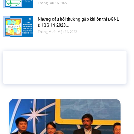
Tháng Sáu 16, 2022
Những câu hỏi thường gặp khi ôn thi ĐGNL
ĐHQGHN 2023...
Tháng Mười Một 24, 2022
16 năm
6.460.467
Giáo dục trực tuyến
Thành viên