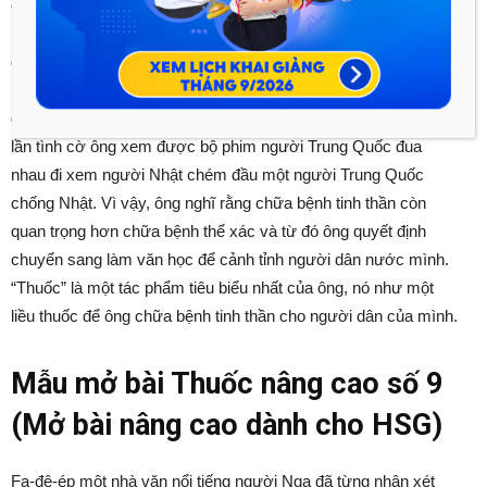
chứng kiến rất nhiều người mắc bệnh mà không qua khỏi, một
phần do nghèo không có tiền mua thuốc, một phần do sự ngu
dốt, lạc hậu tin vào những điều mê tín, nên ông quyết định học
ngành y, học về thuốc để chữa trị cho những người không may
đó. Thế nhưng khi đang trên con đường lương y thì trong một
lần tình cờ ông xem được bộ phim người Trung Quốc đua
nhau đi xem người Nhật chém đầu một người Trung Quốc
chống Nhật. Vì vậy, ông nghĩ rằng chữa bệnh tinh thần còn
quan trọng hơn chữa bệnh thể xác và từ đó ông quyết định
chuyển sang làm văn học để cảnh tỉnh người dân nước mình.
“Thuốc” là một tác phẩm tiêu biểu nhất của ông, nó như một
liều thuốc để ông chữa bệnh tinh thần cho người dân của mình.
Mẫu mở bài Thuốc nâng cao số 9
(Mở bài nâng cao dành cho HSG)
Fa-đê-ép một nhà văn nổi tiếng người Nga đã từng nhận xét