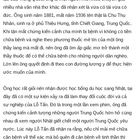
nhiều nhà văn nhà thơ khác đã nhận xét là vừa có tài vừa có
đức. Ông sinh năm 1881, mất năm 1936 tên thật là Chu Thụ
Nhân, sinh ra ở phủ Thiệu Hưng, tỉnh Chiết Giang, Trung Quốc.
Khi tận mắt chứng kiến cảnh cha mình bị bệnh vì không có tiền
chữa bệnh và nghe theo phương thuốc mê tín của một ông
thầy lang mà mất đi, nên ông đã ôm ấp giấc mơ trở thành một
thầy thuốc để có thể chữa bệnh cho những người dân nghèo.
Lớn lên ông quyết định đi theo con đường lương y để thực hiện
ước muốn của mình.
Ông học rất giỏi nên nhận được học bổng du học sang Nhật, tại
đây đã có một sự kiện xảy ra đã làm thay đổi cuộc đời và cả
sự nghiệp của Lỗ Tấn. Đó là trong một lần xem phim, ông đã
chứng kiến cảnh tượng những người Trung Quốc hớn hở cùng
nhau đi xem người Nhật giết chết một người Trung Quốc yêu
nước. Lúc này Lỗ Tấn đã nhận ra rằng, nếu chỉ mải mê chữa
căn bệnh về thể xác mà bỏ quên đi căn bệnh về tinh thần thì