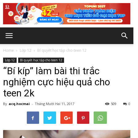
Home
Lớp 12
Bí quyết học tập cho teen 12
Lớp 12
Bí quyết học tập cho teen 12
“Bí kíp” làm bài thi trắc
nghiệm cực hiệu quả cho
teen 2k
By
acq.hocmai
-
Tháng Mười Hai 11, 2017
509
0