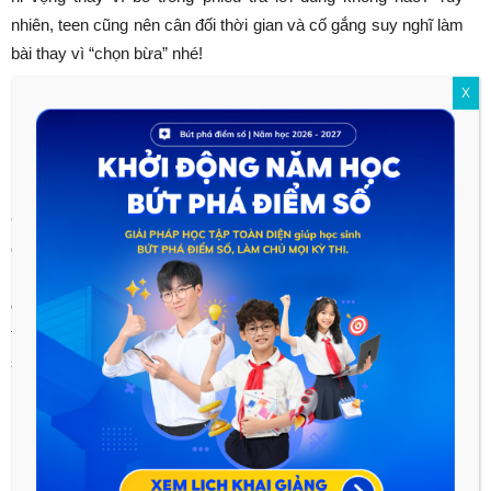
nhiên, teen cũng nên cân đối thời gian và cố gắng suy nghĩ làm
bài thay vì “chọn bừa” nhé!
X
Chớ quên phương pháp loại trừ
“thần thánh”
Cái hay của những
đề thi
trắc nghiệm là teen sẽ có tất cả các
đáp án bao gồm sai và đúng trộn lẫn. Vì thế đối với những câu
mà suy nghĩ mãi cũng chẳng ra được đáp án thì teen có thể
dùng phương pháp loại trừ từng phương án một. Chắc chắn sẽ
tìm được đáp án đúng thôi, chẳng nhẽ đề thi lại cho toàn đáp án
sai đúng không nào?
Kì thi THPT quốc gia 2018
này, hãy nhớ ngay những “
bí kíp
”
này và mang theo vào phòng thi để thật tự tin “chinh chiến” với
những
đề thi
trắc nghiệm sắp tới teen nhé!