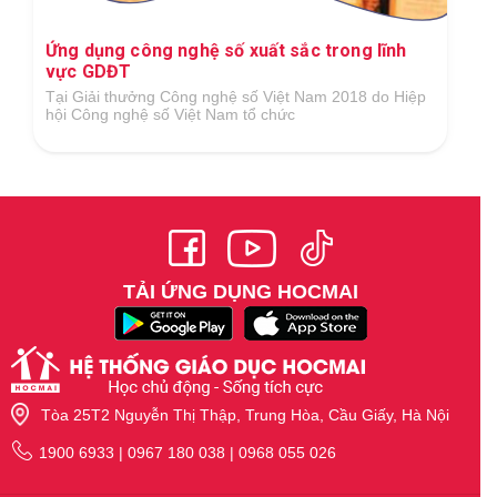
Ứng dụng công nghệ số xuất sắc trong lĩnh
vực GDĐT
Tại Giải thưởng Công nghệ số Việt Nam 2018 do Hiệp
hội Công nghệ số Việt Nam tổ chức
TẢI ỨNG DỤNG HOCMAI
Tòa 25T2 Nguyễn Thị Thập, Trung Hòa, Cầu Giấy, Hà Nội
1900 6933 | 0967 180 038 | 0968 055 026