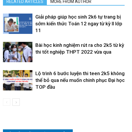
RELATED ARTICLES
MORE FROM AUTHOR
Giải pháp giúp học sinh 2k6 tự trang bị
sớm kiến thức Toán 12 ngay từ kỳ II lớp
11
Bài học kinh nghiệm rút ra cho 2k5 từ kỳ
thi tốt nghiệp THPT 2022 vừa qua
Lộ trình 6 bước luyện thi teen 2k5 không
thể bỏ qua nếu muốn chinh phục Đại học
TOP đầu