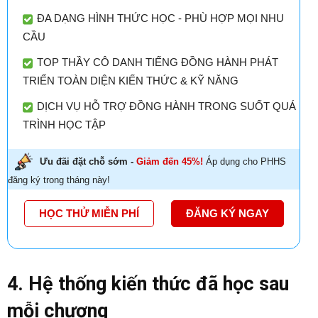
ĐA DẠNG HÌNH THỨC HỌC - PHÙ HỢP MỌI NHU
CẦU
TOP THẦY CÔ DANH TIẾNG ĐỒNG HÀNH PHÁT
TRIỂN TOÀN DIỆN KIẾN THỨC & KỸ NĂNG
DỊCH VỤ HỖ TRỢ ĐỒNG HÀNH TRONG SUỐT QUÁ
TRÌNH HỌC TẬP
Ưu đãi đặt chỗ sớm -
Giảm đến 45%!
Áp dụng cho PHHS
đăng ký trong tháng này!
HỌC THỬ MIỄN PHÍ
ĐĂNG KÝ NGAY
4. Hệ thống kiến thức đã học sau
mỗi chương