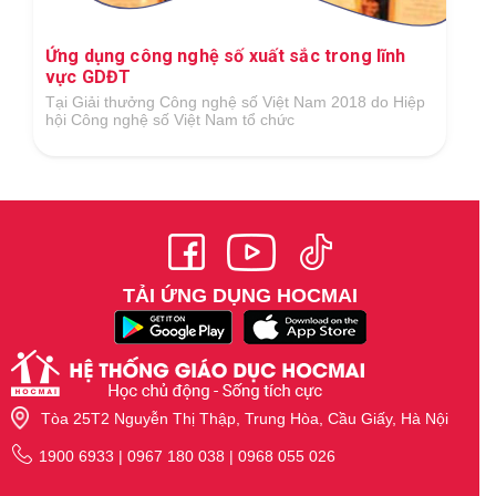
Ứng dụng công nghệ số xuất sắc trong lĩnh
vực GDĐT
Tại Giải thưởng Công nghệ số Việt Nam 2018 do Hiệp
hội Công nghệ số Việt Nam tổ chức
TẢI ỨNG DỤNG HOCMAI
Tòa 25T2 Nguyễn Thị Thập, Trung Hòa, Cầu Giấy, Hà Nội
1900 6933 | 0967 180 038 | 0968 055 026