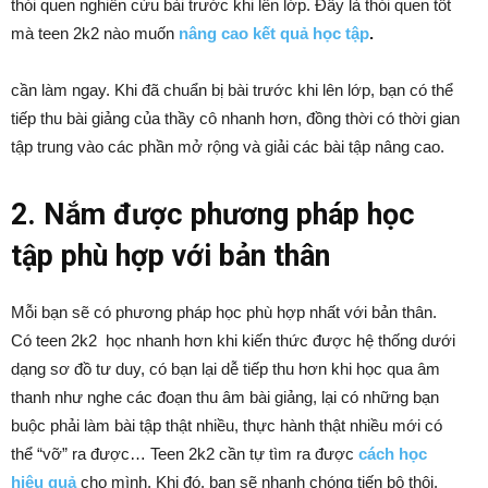
thói quen nghiên cứu bài trước khi lên lớp. Đây là thói quen tốt
mà teen 2k2 nào muốn
nâng cao kết quả học tập
.
cần làm ngay. Khi đã chuẩn bị bài trước khi lên lớp, bạn có thể
tiếp thu bài giảng của thầy cô nhanh hơn, đồng thời có thời gian
tập trung vào các phần mở rộng và giải các bài tập nâng cao.
2. Nắm được phương pháp học
tập phù hợp với bản thân
Mỗi bạn sẽ có phương pháp học phù hợp nhất với bản thân.
Có teen 2k2 học nhanh hơn khi kiến thức được hệ thống dưới
dạng sơ đồ tư duy, có bạn lại dễ tiếp thu hơn khi học qua âm
thanh như nghe các đoạn thu âm bài giảng, lại có những bạn
buộc phải làm bài tập thật nhiều, thực hành thật nhiều mới có
thể “vỡ” ra được… Teen 2k2 cần tự tìm ra được
cách học
hiệu quả
cho mình. Khi đó, bạn sẽ nhanh chóng tiến bộ thôi.