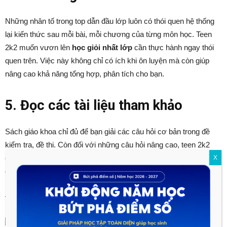
Những nhân tố trong top dẫn đầu lớp luôn có thói quen hệ thống
lại kiến thức sau mỗi bài, mỗi chương của từng môn học. Teen
2k2 muốn vươn lên
học giỏi nhất lớp
cần thực hành ngay thói
quen trên. Việc này không chỉ có ích khi ôn luyện mà còn giúp
nâng cao khả năng tổng hợp, phân tích cho bạn.
5. Đọc các tài liệu tham khảo
Sách giáo khoa chỉ đủ để bạn giải các câu hỏi cơ bản trong đề
kiểm tra, đề thi. Còn đối với những câu hỏi nâng cao, teen 2k2
cần nghiên cứu các tài liệu tham khảo khác mới có thể trả lời
X
được. Việc học thêm kiến thức bên ngoài gần như là một điều
bắt buộc nếu teen 2k2 muốn được trở thành
học sinh dẫn đầu
trên lớp
.