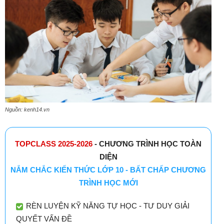
Nguồn: kenh14.vn
TOPCLASS 2025-2026
- CHƯƠNG TRÌNH HỌC TOÀN
DIỆN
NẮM CHẮC KIẾN THỨC LỚP 10 - BẤT CHẤP CHƯƠNG
TRÌNH HỌC MỚI
RÈN LUYỆN KỸ NĂNG TỰ HỌC - TƯ DUY GIẢI
QUYẾT VẤN ĐỀ