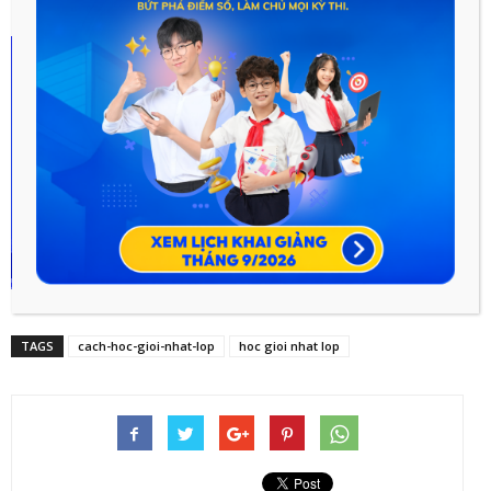
TAGS
cach-hoc-gioi-nhat-lop
hoc gioi nhat lop