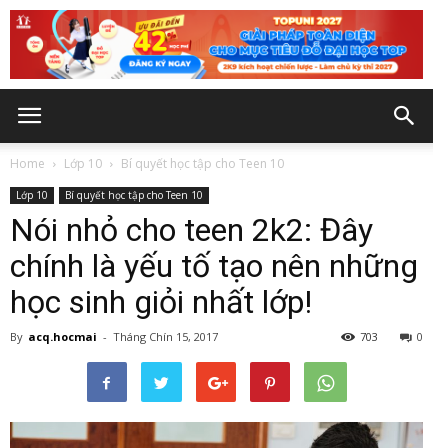
Home
Lớp 10
Bí quyết học tập cho Teen 10
Lớp 10
Bí quyết học tập cho Teen 10
Nói nhỏ cho teen 2k2: Đây
chính là yếu tố tạo nên những
học sinh giỏi nhất lớp!
By
acq.hocmai
-
Tháng Chín 15, 2017
703
0