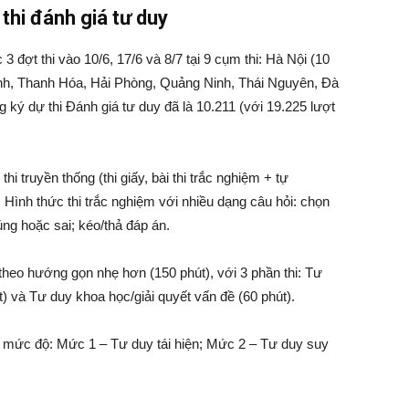
thi đánh giá tư duy
 đợt thi vào 10/6, 17/6 và 8/7 tại 9 cụm thi: Hà Nội (10
h, Thanh Hóa, Hải Phòng, Quảng Ninh, Thái Nguyên, Đà
g ký dự thi Đánh giá tư duy đã là 10.211 (với 19.225 lượt
 truyền thống (thi giấy, bài thi trắc nghiệm + tự
. Hình thức thi trắc nghiệm với nhiều dạng câu hỏi: chọn
úng hoặc sai; kéo/thả đáp án.
 theo hướng gọn nhẹ hơn (150 phút), với 3 phần thi: Tư
) và Tư duy khoa học/giải quyết vấn đề (60 phút).
 3 mức độ: Mức 1 – Tư duy tái hiện; Mức 2 – Tư duy suy