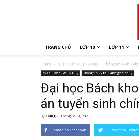
TRANG CHỦ
LỚP 10
LỚP 11
Home
Kỳ Thi Đánh Giá Tư Duy
Thông tin kỳ thi Đán
Kỳ Thi Đánh Giá Tư Duy
Thông tin kỳ thi Đánh giá tư duy
Đại học Bách kho
án tuyển sinh ch
By
Dũng
-
Tháng Sáu 1, 2023
Share on Facebook
Tweet on Twitter