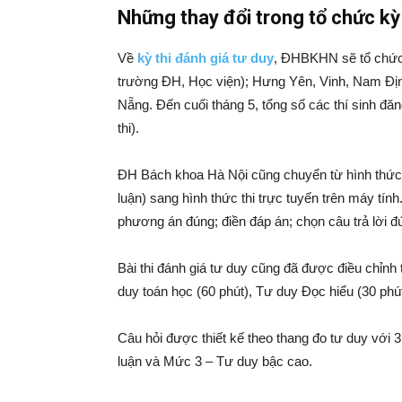
Những thay đổi trong tổ chức kỳ 
Về
kỳ thi đánh giá tư duy
, ĐHBKHN sẽ tổ chức 3
trường ĐH, Học viện); Hưng Yên, Vinh,
Nam Địn
Nẵng.
Đến cuối tháng 5, tổng số các thí sinh đăn
thi).
ĐH Bách khoa Hà Nội cũng chuyển từ hình thức thi
luận) sang hình thức thi trực tuyến trên máy tính
phương án đúng; điền đáp án; c
họn câu trả lời đ
Bài thi đánh giá tư duy cũng đã được điều chỉnh
duy toán học (60 phút), Tư duy Đọc hiểu (30 phút
Câu hỏi được thiết kế theo thang đo tư duy với
luận và Mức 3 – Tư duy bậc cao.