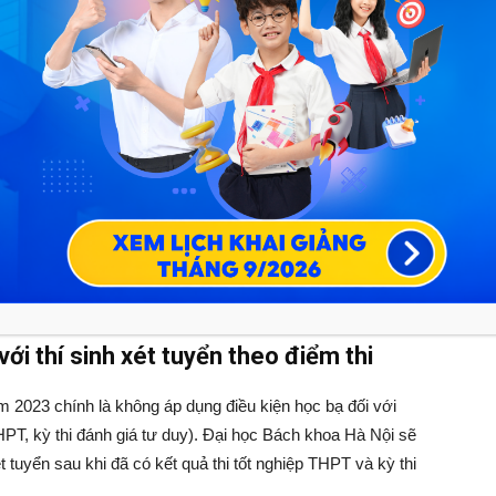
n sinh 2023 mà ĐHBKHN đã công bố:
g năm 2023
inh mới trong năm 2023 là:
3)
ng dạy bằng tiếng Anh) (BF-E19).
ới thí sinh xét tuyển theo điểm thi
m 2023 chính là không áp dụng điều kiện học bạ đối với
THPT, kỳ thi đánh giá tư duy). Đại học Bách khoa Hà Nội sẽ
uyển sau khi đã có kết quả thi tốt nghiệp THPT và kỳ thi