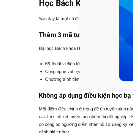
Học Bách Khoa Hà Nội
Sau đây là một số điều chỉnh trong đề án tuyể
Thêm 3 mã tuyển sinh mới tron
Đại học Bách khoa Hà Nội có thêm 3 mã tuyển s
Kỹ thuật vi điện tử và
CN Nano (MS2)
Công nghệ vật liệu polymer và compozit (MS
Chương trình tiên tiến Kỹ thuật sinh học (giả
Không áp dụng điều kiện học bạ v
Một điểm điều chỉnh ở trong đề án tuyển sinh nă
các thí sinh xét tuyển theo điểm thi (tốt nghiệp 
có công bố ngưỡng điểm nhận hồ sơ đăng ký xét t
đánh giá tư duy.