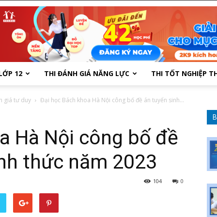
LỚP 12
THI ĐÁNH GIÁ NĂNG LỰC
THI TỐT NGHIỆP T
h giá tư duy
Đại học Bách khoa Hà Nội công bố đề án tuyển sinh...
B
a Hà Nội công bố đề
ính thức năm 2023
104
0