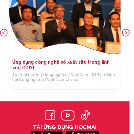
Ứng dụng công nghệ số xuất sắc trong lĩnh
vực GDĐT
Tại Giải thưởng Công nghệ số Việt Nam 2018 do Hiệp
hội Công nghệ số Việt Nam tổ chức
TẢI ỨNG DỤNG HOCMAI