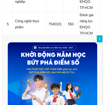
nghiệp
ĐHQG
TP.HCM
Đánh giá
Công nghệ thực
năng lực
5
7540101
550
phẩm
ĐHQG
TP.HCM
X
Đánh giá
năng lực
6
Kỹ thuật xây dựng
7580201
550
ĐHQG
TP.HCM
Đánh giá
Công nghệ thông
năng lực
7
7480201
600
tin
ĐHQG
TP.HCM
Đánh giá
Quản trị kinh
năng lực
8
7340101
550
doanh
ĐHQG