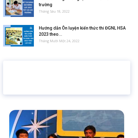
trường
Tháng Sáu 18, 2022
Hướng dẫn Ôn luyện kiến thức thi ĐGNL HSA
2023 theo...
Tháng Mười Một 24, 2022
16 năm
6.460.467
Giáo dục trực tuyến
Thành viên