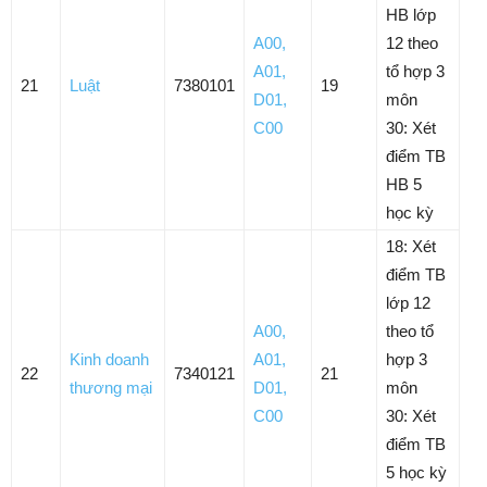
HB lớp
A00
,
12 theo
A01
,
tổ hợp 3
21
Luật
7380101
19
D01
,
môn
C00
30: Xét
điểm TB
HB 5
học kỳ
18: Xét
điểm TB
lớp 12
A00
,
theo tổ
Kinh doanh
A01
,
hợp 3
22
7340121
21
thương mại
D01
,
môn
C00
30: Xét
điểm TB
5 học kỳ