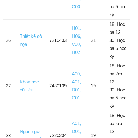
C00
bạ 5 học
kỳ
18: Học
H01
,
bạ 12
Thiết kế đồ
H06
,
26
7210403
21
30: Học
họa
V00
,
bạ 5 học
H02
kỳ
18: Học
A00
,
bạ lớp
Khoa học
A01
,
12
27
7480109
19
dữ liệu
D01
,
30: Học
C01
bạ 5 học
kỳ
18: Học
A01
,
bạ lớp
Ngôn ngữ
D01
,
12
28
7220204
19