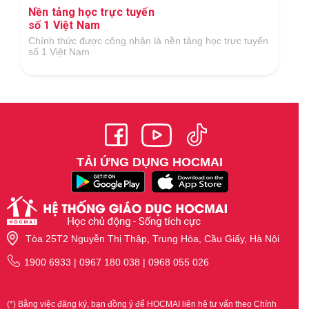
Nền tảng học trực tuyến
số 1 Việt Nam
Chính thức được công nhận là nền tảng học trực tuyến
số 1 Việt Nam
TẢI ỨNG DỤNG HOCMAI
Tòa 25T2 Nguyễn Thị Thập, Trung Hòa, Cầu Giấy, Hà Nội
1900 6933 | 0967 180 038 | 0968 055 026
(*) Bằng việc đăng ký, bạn đồng ý để HOCMAI liên hệ tư vấn theo Chính