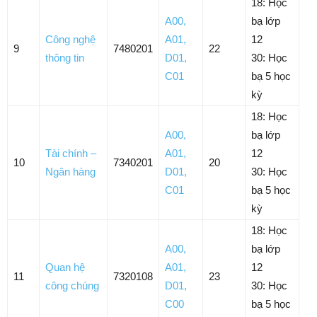
18: Học
A00
,
bạ lớp
Công nghệ
A01
,
12
9
7480201
22
thông tin
D01
,
30: Học
C01
bạ 5 học
kỳ
18: Học
A00
,
bạ lớp
Tài chính –
A01
,
12
10
7340201
20
Ngân hàng
D01
,
30: Học
C01
bạ 5 học
kỳ
18: Học
A00
,
bạ lớp
Quan hệ
A01
,
12
11
7320108
23
công chúng
D01
,
30: Học
C00
bạ 5 học