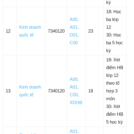
kỳ
18: Học
A00
,
bạ lớp
Kinh doanh
A01
,
12
12
7340120
23
quốc tế
D01
,
30: Học
C00
bạ 5 học
kỳ
18: Xét
điểm HB
lớp 12
A00
,
theo tổ
Kinh doanh
A01
,
13
7340120
18
hợp 3
quốc tế
C00
,
môn
XDHB
30: Xét
điểm HB
5 học kỳ
A01
,