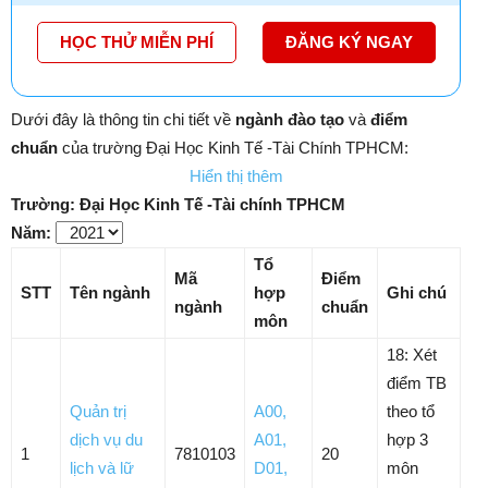
HỌC THỬ MIỄN PHÍ
ĐĂNG KÝ NGAY
Dưới đây là thông tin chi tiết về
ngành đào tạo
và
điểm
chuẩn
của trường Đại Học Kinh Tế -Tài Chính TPHCM:
Hiển thị thêm
Trường: Đại Học Kinh Tế -Tài chính TPHCM
Năm:
Tổ
Mã
Điểm
STT
Tên ngành
hợp
Ghi chú
ngành
chuẩn
môn
18: Xét
điểm TB
Quản trị
A00
,
theo tổ
dịch vụ du
A01
,
hợp 3
1
7810103
20
lịch và lữ
D01
,
môn