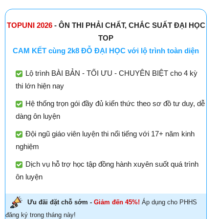
TOPUNI 2026
- ÔN THI PHẢI CHẤT, CHẮC SUẤT ĐẠI HỌC
TOP
CAM KẾT cùng 2k8 ĐỖ ĐẠI HỌC với lộ trình toàn diện
Lộ trình BÀI BẢN - TỐI ƯU - CHUYÊN BIỆT cho 4 kỳ
thi lớn hiện nay
Hệ thống trọn gói đầy đủ kiến thức theo sơ đồ tư duy, dễ
dàng ôn luyện
Đội ngũ giáo viên luyện thi nổi tiếng với 17+ năm kinh
nghiệm
Dịch vụ hỗ trợ học tập đồng hành xuyên suốt quá trình
ôn luyện
Ưu đãi đặt chỗ sớm -
Giảm đến 45%!
Áp dụng cho PHHS
đăng ký trong tháng này!