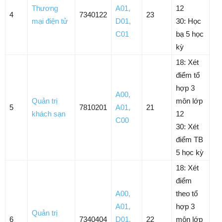
Thương
A01
,
12
4
7340122
23
mại điện tử
D01
,
30: Học
C01
bạ 5 học
kỳ
18: Xét
điểm tổ
hợp 3
A00
,
Quản trị
môn lớp
5
7810201
A01
,
21
khách sạn
12
C00
30: Xét
điểm TB
5 học kỳ
18: Xét
điểm
A00
,
theo tổ
A01
,
hợp 3
Quản trị
6
7340404
D01
,
22
môn lớp