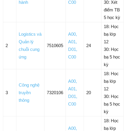
hành
C00
30: Xét
điểm TB
5 học kỳ
18: Học
Logistics và
A00
,
bạ lớp
Quản lý
A01
,
12
2
7510605
24
chuỗi cung
D01
,
30: Học
ứng
C00
bạ 5 học
kỳ
18: Học
A00
,
bạ lớp
Công nghệ
A01
,
12
3
truyền
7320106
20
D01
,
30: Học
thông
C00
bạ 5 học
kỳ
18: Học
A00
,
bạ lớp