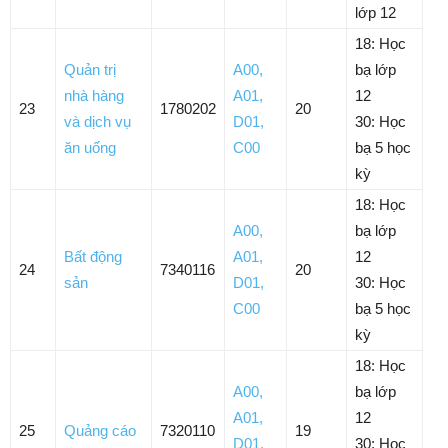
lớp 12
18: Học
Quản trị
A00
,
bạ lớp
nhà hàng
A01
,
12
23
1780202
20
và dịch vụ
D01
,
30: Học
ăn uống
C00
bạ 5 học
kỳ
18: Học
A00
,
bạ lớp
Bất động
A01
,
12
24
7340116
20
sản
D01
,
30: Học
C00
bạ 5 học
kỳ
18: Học
A00
,
bạ lớp
A01
,
12
25
Quảng cáo
7320110
19
D01
,
30: Học