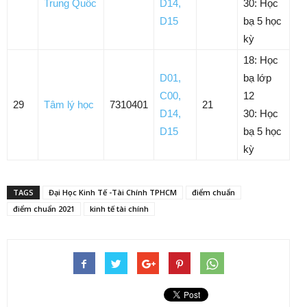
Trung Quốc
D14
,
30: Học
D15
bạ 5 học
kỳ
18: Học
D01
,
bạ lớp
C00
,
12
29
Tâm lý học
7310401
21
D14
,
30: Học
D15
bạ 5 học
kỳ
TAGS
Đại Học Kinh Tế -Tài Chính TPHCM
điểm chuẩn
điểm chuẩn 2021
kinh tế tài chính