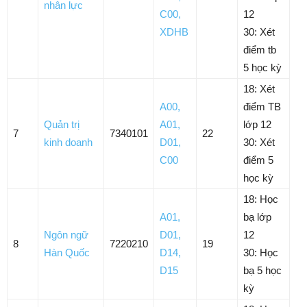
nhân lực
C00
,
12
XDHB
30: Xét
điểm tb
5 học kỳ
18: Xét
A00
,
điểm TB
Quản trị
A01
,
lớp 12
7
7340101
22
kinh doanh
D01
,
30: Xét
C00
điểm 5
học kỳ
18: Học
A01
,
bạ lớp
Ngôn ngữ
D01
,
12
8
7220210
19
Hàn Quốc
D14
,
30: Học
D15
bạ 5 học
kỳ