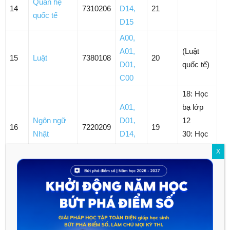
Quan hệ
14
7310206
D14
,
21
quốc tế
D15
A00
,
A01
,
(Luật
15
Luật
7380108
20
D01
,
quốc tế)
C00
18: Học
A01
,
bạ lớp
Ngôn ngữ
D01
,
12
16
7220209
19
Nhật
D14
,
30: Học
D15
bạ 5 học
X
kỳ
A00
,
A01
,
(Luật
17
Luật
7380107
19
D01
,
kinh tế)
C00