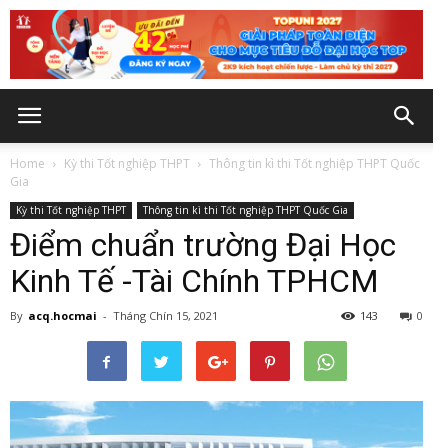
Home
Kỳ thi Tốt nghiệp THPT
Thông tin kì thi Tốt nghiệp THPT Quốc
Gia
Kỳ thi Tốt nghiệp THPT
Thông tin kì thi Tốt nghiệp THPT Quốc Gia
Điểm chuẩn trường Đại Học
Kinh Tế -Tài Chính TPHCM
By
acq.hocmai
-
Tháng Chín 15, 2021
143
0