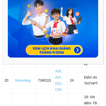
18: Học
A01
,
bạ 12
Ngôn ngữ
D01
,
18
7220201
21
30: Học
Anh
D14
,
bạ 5 học
D15
kỳ
18: Học
A00
,
bạ lớp
A01
,
12
19
Kế toán
7340301
19
D01
,
30: Học
C01
bạ 5 học
kỳ
A00
,
A01
,
Điểm thi
20
Marketing
7340115
24
D01
,
TNTHPT
C00
18: Xét
điểm TB