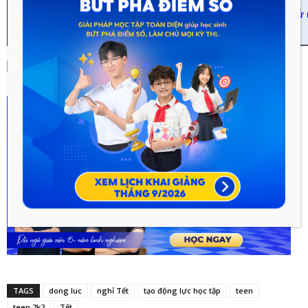
vừa học vừa chơi, có thêm động lực học hành sau Tết. Học thử 
TẠI ĐÂY
TAGS
dong luc
nghỉ Tết
tạo động lực học tập
teen
teen 2k2
Tết