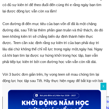
có đủ sự kiên trì để theo đuổi đến cùng thì e rằng ngày bạn tìm
lại được động lực vẫn còn xa lắm!
Con đường đi đến mục tiêu của bạn vốn dĩ đã là một chặng
đường dài, sau Tết lại thêm phần gian truân và thử thách, do đó
teen không kiên trì sẽ chẳng biến dự định thành hiện thực
được. Teen cần xác định rằng sự kiên trì của bạn phải duy trì
lâu dài chứ không thể chỉ nỗ lực trong ngày một,ngày hai. Ngay
cả khi bạn tìm lại được sự hứng khởi trong học tập, bạn vẫn
phải tiếp tục kiên trì bởi con đường học vấn vẫn còn rất dài.
Với 3 bước đơn giản trên, hy vọng teen sẽ mau chóng tìm lại
động lực học tập sau Tết. Hãy thực hiện ngay để bắt kịp với bài
X
học trên lớp, chúc teen 2k2 thành công!
Khóa
HỌC TỐT 10
– giúp teen học hành tiến bộ, cải thiện điểm 
bị nền tảng kiến thức cho kỳ thi THPT quốc gia – học nhàn, thả