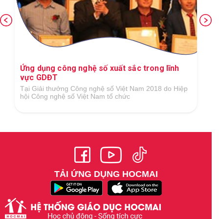
Ứng dụng công nghệ số xuất sắc trong lĩnh
vực GDĐT
Tại Giải thưởng Công nghệ số Việt Nam 2018 do Hiệp
hội Công nghệ số Việt Nam tổ chức
TẢI ỨNG DỤNG HOCMAI