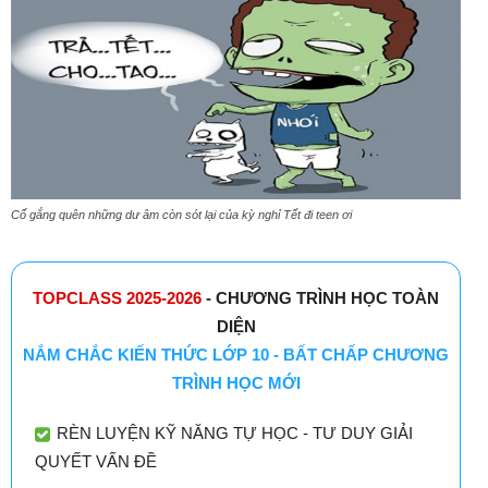
Cố gắng quên những dư âm còn sót lại của kỳ nghỉ Tết đi teen ơi
TOPCLASS 2025-2026
- CHƯƠNG TRÌNH HỌC TOÀN
DIỆN
NẮM CHẮC KIẾN THỨC LỚP 10 - BẤT CHẤP CHƯƠNG
TRÌNH HỌC MỚI
RÈN LUYỆN KỸ NĂNG TỰ HỌC - TƯ DUY GIẢI
QUYẾT VẤN ĐỀ