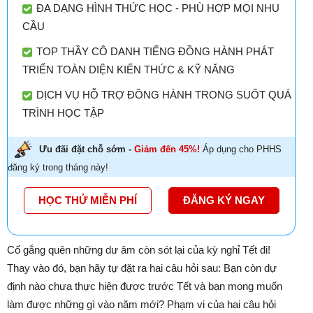
ĐA DẠNG HÌNH THỨC HỌC - PHÙ HỢP MỌI NHU
CẦU
TOP THẦY CÔ DANH TIẾNG ĐỒNG HÀNH PHÁT
TRIỂN TOÀN DIỆN KIẾN THỨC & KỸ NĂNG
DỊCH VỤ HỖ TRỢ ĐỒNG HÀNH TRONG SUỐT QUÁ
TRÌNH HỌC TẬP
Ưu đãi đặt chỗ sớm -
Giảm đến 45%!
Áp dụng cho PHHS
đăng ký trong tháng này!
HỌC THỬ MIỄN PHÍ
ĐĂNG KÝ NGAY
Cố gắng quên những dư âm còn sót lại của kỳ nghỉ Tết đi!
Thay vào đó, bạn hãy tự đặt ra hai câu hỏi sau: Bạn còn dự
định nào chưa thực hiện được trước Tết và bạn mong muốn
làm được những gì vào năm mới? Phạm vi của hai câu hỏi