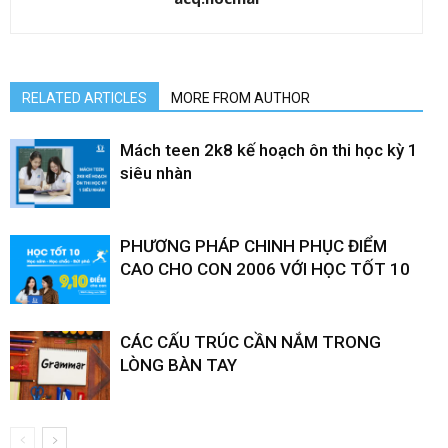
RELATED ARTICLES
MORE FROM AUTHOR
Mách teen 2k8 kế hoạch ôn thi học kỳ 1
siêu nhàn
PHƯƠNG PHÁP CHINH PHỤC ĐIỂM
CAO CHO CON 2006 VỚI HỌC TỐT 10
CÁC CẤU TRÚC CẦN NẮM TRONG
LÒNG BÀN TAY