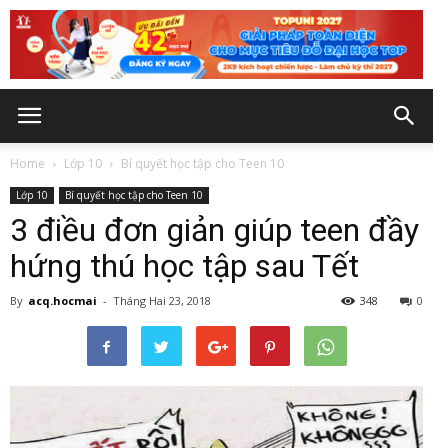
Home
Lớp 10
Bí quyết học tập cho Teen 10
Lớp 10
Bí quyết học tập cho Teen 10
3 điều đơn giản giúp teen đầy
hứng thú học tập sau Tết
By
acq.hocmai
-
Tháng Hai 23, 2018
348
0