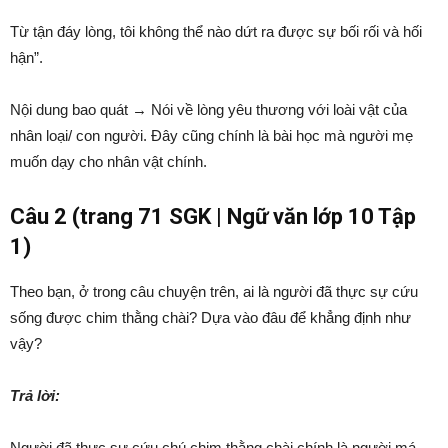
Từ tận đáy lòng, tôi không thể nào dứt ra được sự bối rối và hối
hận”.
Nội dung bao quát → Nói về lòng yêu thương với loài vật của
nhân loại/ con người. Đây cũng chính là bài học mà người mẹ
muốn dạy cho nhân vật chính.
Câu 2 (trang 71 SGK | Ngữ văn lớp 10 Tập
1)
Theo bạn, ở trong câu chuyện trên, ai là người đã thực sự cứu
sống được chim thằng chài? Dựa vào đâu để khẳng định như
vậy?
Trả lời:
Người đã thực sự cứu chú chim thằng chài chính là người má