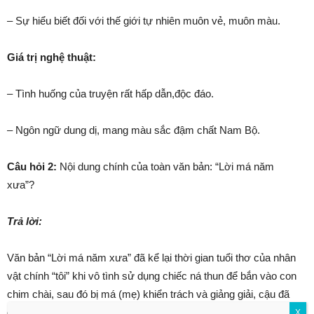
– Sự hiểu biết đối với thế giới tự nhiên muôn vẻ, muôn màu.
Giá trị nghệ thuật:
– Tình huống của truyện rất hấp dẫn,độc đáo.
– Ngôn ngữ dung dị, mang màu sắc đậm chất Nam Bộ.
Câu hỏi 2:
Nội dung chính của toàn văn bản: “Lời má năm
xưa”?
Trả lời:
Văn bản “Lời má năm xưa” đã kể lại thời gian tuổi thơ của nhân
vật chính “tôi” khi vô tình sử dụng chiếc ná thun để bắn vào con
chim chài, sau đó bị má (mẹ) khiển trách và giảng giải, cậu đã
đem chú chim về để chăm sóc cho tới khi hết bệnh. Văn bản
X