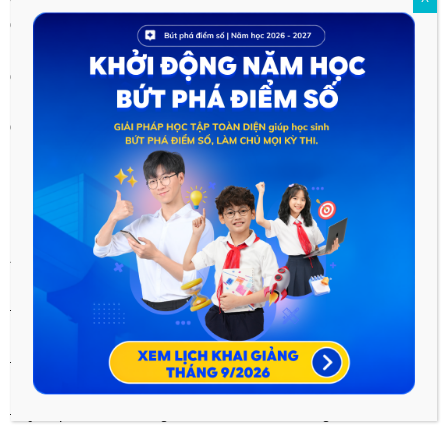
đã nói lên được lòng yêu thương, trân quý loài vật của con
người. Đây cũng chính là bài học mà người mẹ (má) muốn chỉ
dạy cho nhân vật chính “tôi”.
Câu hỏi 3:
Tìm hiểu về tác phẩm, tác giả , bố cục của bài “Lời
má năm xưa”.
Trả lời:
A) Tác giả
– Tên: Trần Bảo Định
– Sinh năm: 1944
– Quê quán: An Vĩnh Ngãi, TP. Tân An, Tỉnh Long An