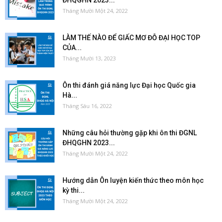
ĐHQGHN 2023...
Tháng Mười Một 24, 2022
LÀM THẾ NÀO ĐỂ GIẤC MƠ ĐỖ ĐẠI HỌC TOP
CỦA...
Tháng Mười 13, 2023
Ôn thi đánh giá năng lực Đại học Quốc gia
Hà...
Tháng Sáu 16, 2022
Những câu hỏi thường gặp khi ôn thi ĐGNL
ĐHQGHN 2023...
Tháng Mười Một 24, 2022
Hướng dẫn Ôn luyện kiến thức theo môn học
kỳ thi...
Tháng Mười Một 24, 2022