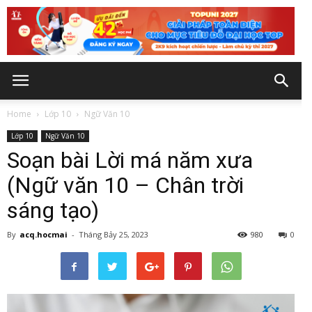
Home
Lớp 10
Ngữ Văn 10
Lớp 10
Ngữ Văn 10
Soạn bài Lời má năm xưa
(Ngữ văn 10 – Chân trời
sáng tạo)
By
acq.hocmai
-
Tháng Bảy 25, 2023
980
0