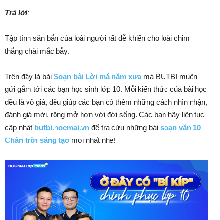
Trả lời:
Tập tính săn bắn của loài người rất dễ khiến cho loài chim
thắng chài mắc bẫy.
Trên đây là bài
Soạn bài Lời má năm xưa
mà BUTBI muốn
gửi gắm tới các bạn học sinh lớp 10. Mỗi kiến thức của bài học
đều là vô giá, đều giúp các bạn có thêm những cách nhìn nhận,
đánh giá mới, rộng mở hơn với đời sống. Các bạn hãy liên tục
cập nhật
butbi.hocmai.vn
để tra cứu những bài
soạn văn 10
Chân trời sáng tạo
mới nhất nhé!