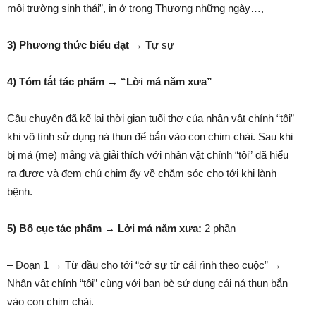
môi trường sinh thái”, in ở trong Thương những ngày…,
3) Phương thức biểu đạt →
Tự sự
4) Tóm tắt tác phẩm → “Lời má năm xưa”
Câu chuyện đã kể lại thời gian tuổi thơ của nhân vật chính “tôi”
khi vô tình sử dụng ná thun để bắn vào con chim chài. Sau khi
bị má (mẹ) mắng và giải thích với nhân vật chính “tôi” đã hiểu
ra được và đem chú chim ấy về chăm sóc cho tới khi lành
bệnh.
5) Bố cục tác phẩm → Lời má năm xưa:
2 phần
– Đoạn 1 → Từ đầu cho tới “cớ sự từ cái rình theo cuộc” →
Nhân vật chính “tôi” cùng với bạn bè sử dụng cái ná thun bắn
vào con chim chài.