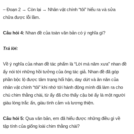
– Đoạn 2 → Còn lại → Nhân vật chính “tôi” hiểu ra và sửa
chữa được lỗi lầm.
Câu hỏi 4:
Nhan đề của toàn văn bản có ý nghĩa gì?
Trả lời:
Về ý nghĩa của nhan đề tác phẩm là “Lời má năm xưa” nhan đề
ấy nói tới những hồi tưởng của ông tác giả. Nhan đề đã góp
phần bộc lộ được tâm trạng hối hận, day dứt và ăn năn của
nhân vật chính “tôi” khi nhớ tới hành động mình đã làm ra cho
chú chim thằng chài, từ ấy đã cho thấy cậu bé ấy là một người
giàu lòng trắc ẩn, giàu tình cảm và lương thiện.
Câu hỏi 5:
Qua văn bản, em đã hiểu được những điều gì về
tập tính của giống loài chim thằng chài?