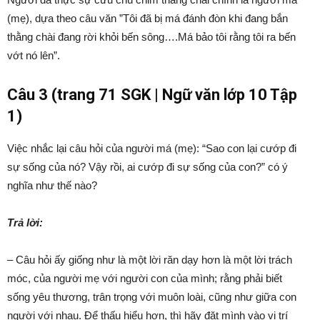
(mẹ), dựa theo câu văn ”Tôi đã bị má đánh đòn khi đang bắn
thằng chài đang rời khỏi bến sông….Má bảo tôi rằng tôi ra bến
vớt nó lên”.
Câu 3 (trang 71 SGK | Ngữ văn lớp 10 Tập
1)
Việc nhắc lại câu hỏi của người má (mẹ): “Sao con lại cướp đi
sự sống của nó? Vậy rồi, ai cướp đi sự sống của con?” có ý
nghĩa như thế nào?
Trả lời:
– Câu hỏi ấy giống như là một lời răn dạy hơn là một lời trách
móc, của người mẹ với người con của mình; rằng phải biết
sống yêu thương, trân trọng với muôn loài, cũng như giữa con
người với nhau. Để thấu hiểu hơn, thì hãy đặt mình vào vị trí