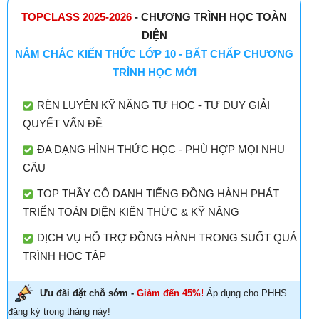
TOPCLASS 2025-2026
- CHƯƠNG TRÌNH HỌC TOÀN
DIỆN
NẮM CHẮC KIẾN THỨC LỚP 10 - BẤT CHẤP CHƯƠNG
TRÌNH HỌC MỚI
RÈN LUYỆN KỸ NĂNG TỰ HỌC - TƯ DUY GIẢI
QUYẾT VẤN ĐỀ
ĐA DẠNG HÌNH THỨC HỌC - PHÙ HỢP MỌI NHU
CẦU
TOP THẦY CÔ DANH TIẾNG ĐỒNG HÀNH PHÁT
TRIỂN TOÀN DIỆN KIẾN THỨC & KỸ NĂNG
DỊCH VỤ HỖ TRỢ ĐỒNG HÀNH TRONG SUỐT QUÁ
TRÌNH HỌC TẬP
Ưu đãi đặt chỗ sớm -
Giảm đến 45%!
Áp dụng cho PHHS
đăng ký trong tháng này!