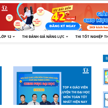
LỚP 12
THI ĐÁNH GIÁ NĂNG LỰC
THI TỐT NGHIỆP T
B