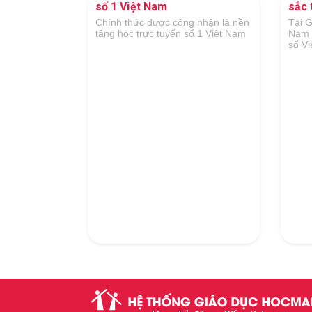
sắc trong lĩnh vực GDĐT
Hãng
Kỳ
 nhận là nền
Tại Giải thưởng Công nghệ số Việt
ố 1 Việt Nam
Nam 2018 do Hiệp hội Công nghệ
Là đơ
số Việt Nam tổ chức
dục v
và tí
cung 
Đại h