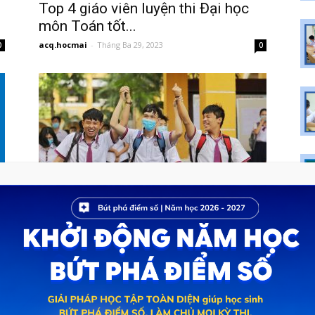
Top 4 giáo viên luyện thi Đại học
môn Toán tốt...
acq.hocmai
-
Tháng Ba 29, 2023
0
0
Lớp 12 sẽ không còn là “ác mộng”
nếu teen 2k5...
acq.hocmai
-
Tháng Tư 21, 2022
0
0