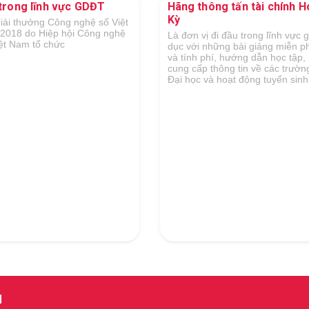
 thông tấn tài chính Hoa
Vòng Chung khảo ASEAN ICT
Awards 2019
n vị đi đầu trong lĩnh vực giáo
ới những bài giảng miễn phí
nh phí, hướng dẫn học tập,
cấp thông tin về các trường
ọc và hoạt động tuyển sinh...