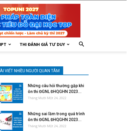
HPT
THI ĐÁNH GIÁ TƯ DUY
ÀI VIẾT NHIỀU NGƯỜI QUAN TÂM
Những câu hỏi thường gặp khi
ôn thi ĐGNL ĐHQGHN 2023...
Tháng Mười Một 24, 2022
Những sai lầm trong quá trình
ôn thi ĐGNL ĐHQGHN 2023...
Tháng Mười Một 24, 2022