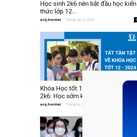
Học sinh 2k6 nên bắt đầu học kiến
thức lớp 12...
acq.hocmai
-
Tháng Sáu 6, 2023
Khóa Học tốt 12 dành riêng cho
2k6: Học sớm kiến...
acq.hocmai
-
Tháng Ba 27, 2023