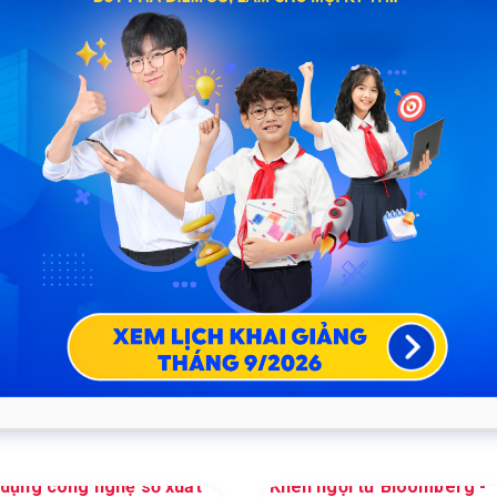
0
6.460.467
Thành viên
 ngợi từ Bloomberg -
Giải Bạc "Digital Content"