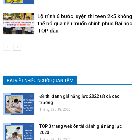
Lộ trình 6 bước luyện thi teen 2k5 không
thể bỏ qua nếu muốn chinh phục Đại học
TOP đầu
BÀI VIẾT NHIỀU NGƯỜI QUAN TÂM
Đề thi đánh giá năng lực 2022 tất cả các
trường
Tháng Sáu 18, 2022
TOP 3 trang web ôn thi đánh giá năng lực
2023...
Tháng Sáu 17, 2022