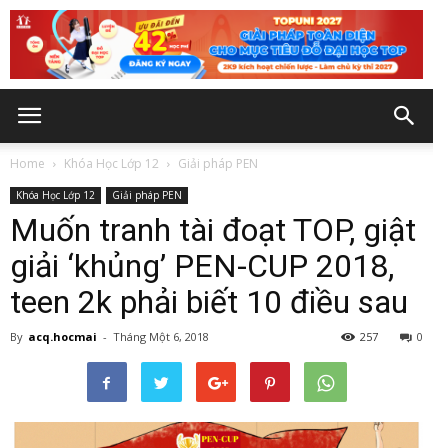
Home
Khóa Học Lớp 12
Giải pháp PEN
Khóa Học Lớp 12
Giải pháp PEN
Muốn tranh tài đoạt TOP, giật
giải ‘khủng’ PEN-CUP 2018,
teen 2k phải biết 10 điều sau
By
acq.hocmai
-
Tháng Một 6, 2018
257
0