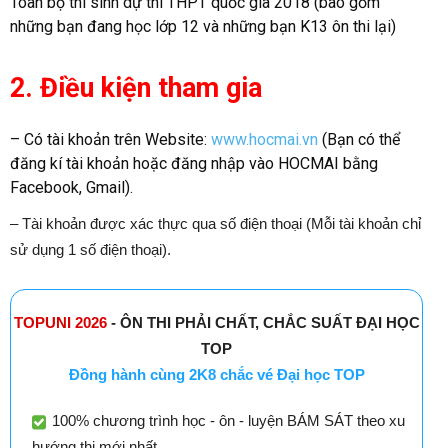
Toàn bộ thí sinh dự thi THPT quốc gia 2018 (bao gồm
những bạn đang học lớp 12 và những bạn K13 ôn thi lại)
2. Điều kiện tham gia
– Có tài khoản trên Website:
www.hocmai.vn
(Bạn có thể
đăng kí tài khoản hoặc đăng nhập vào HOCMAI bằng
Facebook, Gmail).
– Tài khoản được xác thực qua số điện thoại (Mỗi tài khoản chỉ
sử dụng 1 số điện thoại).
TOPUNI 2026
- ÔN THI PHẢI CHẤT, CHẮC SUẤT ĐẠI HỌC
TOP
Đồng hành cùng 2K8 chắc vé Đại học TOP
100% chương trình học - ôn - luyện BÁM SÁT theo xu
hướng thi mới nhất