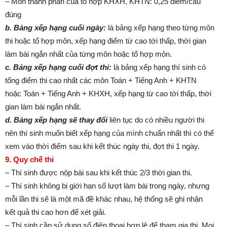
– Môn thành phần của tổ hợp KHXH, KHTN: 0,25 điểm/câu
đúng
b. Bảng xếp hạng cuối ngày:
là bảng xếp hạng theo từng môn
thi hoặc tổ hợp môn, xếp hạng điểm từ cao tới thấp, thời gian
làm bài ngắn nhất của từng môn hoặc tổ hợp môn.
c. Bảng xếp hạng cuối đợt thi:
là bảng xếp hạng thí sinh có
tổng điểm thi cao nhất các môn Toán + Tiếng Anh + KHTN
hoặc Toán + Tiếng Anh + KHXH, xếp hạng từ cao tới thấp, thời
gian làm bài ngắn nhất.
d. Bảng xếp hạng sẽ thay đổi
liên tục do có nhiều người thi
nên thí sinh muốn biết xếp hạng của mình chuẩn nhất thì có thể
xem vào thời điểm sau khi kết thúc ngày thi, đợt thi 1 ngày.
9. Quy chế thi
– Thí sinh được nộp bài sau khi kết thúc 2/3 thời gian thi.
– Thí sinh không bị giới hạn số lượt làm bài trong ngày, nhưng
mỗi lần thi sẽ là một mã đề khác nhau, hệ thống sẽ ghi nhận
kết quả thi cao hơn để xét giải.
– Thí sinh cần sử dụng số điện thoại hợp lệ để tham gia thi. Mọi