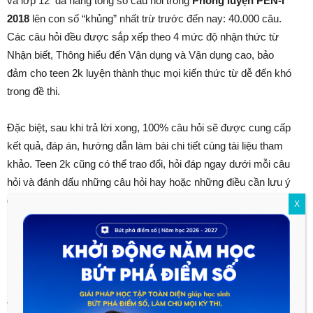
và lớp 12 đã nâng tổng số câu hỏi trong
Phòng luyện PEN-I
2018
lên con số “khủng” nhất trừ trước đến nay: 40.000 câu.
Các câu hỏi đều được sắp xếp theo 4 mức độ nhận thức từ
Nhận biết, Thông hiểu đến Vận dụng và Vận dụng cao, bảo
đảm cho teen 2k luyện thành thục mọi kiến thức từ dễ đến khó
trong đề thi.
Đặc biệt, sau khi trả lời xong, 100% câu hỏi sẽ được cung cấp
kết quả, đáp án, hướng dẫn làm bài chi tiết cùng tài liệu tham
khảo. Teen 2k cũng có thể trao đổi, hỏi đáp ngay dưới mỗi câu
hỏi và đánh dấu những câu hỏi hay hoặc những điều cần lưu ý
để dễ dàng xem lại.
X
4. Cung cấp phương pháp giải tối
ưu cho mỗi dạng bài
Trước mỗi dạng bài cụ thể, teen 2k sẽ được nhắc lại lý thuyết