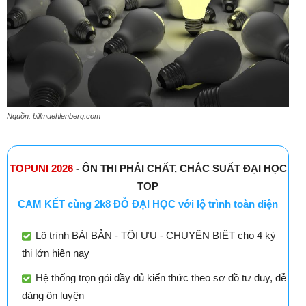
Nguồn: billmuehlenberg.com
TOPUNI 2026
- ÔN THI PHẢI CHẤT, CHẮC SUẤT ĐẠI HỌC
TOP
CAM KẾT cùng 2k8 ĐỖ ĐẠI HỌC với lộ trình toàn diện
Lộ trình BÀI BẢN - TỐI ƯU - CHUYÊN BIỆT cho 4 kỳ
thi lớn hiện nay
Hệ thống trọn gói đầy đủ kiến thức theo sơ đồ tư duy, dễ
dàng ôn luyện