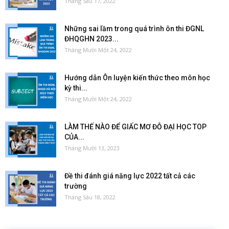
Tháng Sáu 17, 2022
Những sai lầm trong quá trình ôn thi ĐGNL
ĐHQGHN 2023...
Tháng Mười Một 24, 2022
Hướng dẫn Ôn luyện kiến thức theo môn học
kỳ thi...
Tháng Mười Một 24, 2022
LÀM THẾ NÀO ĐỂ GIẤC MƠ ĐỖ ĐẠI HỌC TOP
CỦA...
Tháng Mười 13, 2023
Đề thi đánh giá năng lực 2022 tất cả các
trường
Tháng Sáu 18, 2022