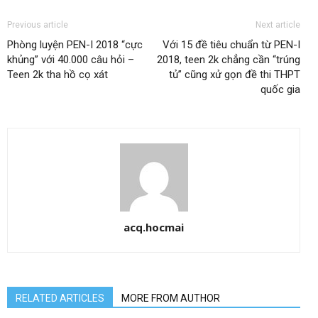
Previous article
Next article
Phòng luyện PEN-I 2018 “cực
Với 15 đề tiêu chuẩn từ PEN-I
khủng” với 40.000 câu hỏi –
2018, teen 2k chẳng cần “trúng
Teen 2k tha hồ cọ xát
tủ” cũng xử gọn đề thi THPT
quốc gia
acq.hocmai
RELATED ARTICLES
MORE FROM AUTHOR