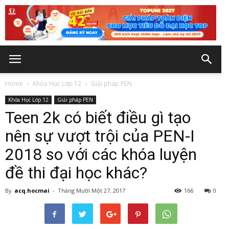
Home
Khóa Học Lớp 12
Giải pháp PEN
Khóa Học Lớp 12
Giải pháp PEN
Teen 2k có biết điều gì tạo
nên sự vượt trội của PEN-I
2018 so với các khóa luyện
đề thi đại học khác?
By
acq.hocmai
-
Tháng Mười Một 27, 2017
166
0