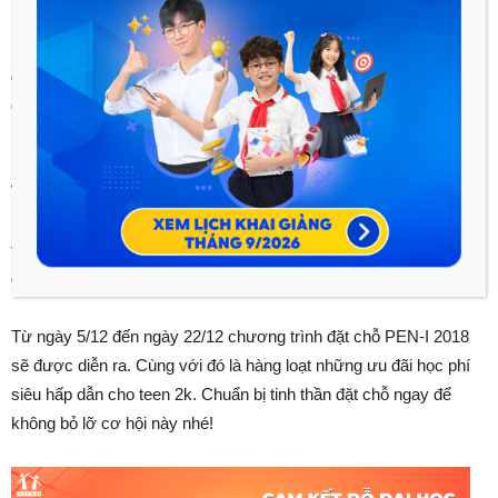
liên quan, chỉ rõ dấu hiệu nhận biết dạng bài và hướng dẫn
phương pháp giải tổng quát và tối ưu nhất. Điều này giúp bạn
được cọ xát, làm quen với đề thi, rèn luyện phản xạ giải nhanh
các đề trắc nghiệm, đồng thời đánh giá, theo dõi sự tiến bộ của
mình theo thời gian.
Với những điểm khác biệt ưu việt như thế, việc luyện đề đại
học cùng PEN-I 2018 sẽ là lựa chọn thông minh của teen 2k
trên chặng đường chinh phục điểm 9, điểm 10 kì thi THPT
quốc gia 2018 đấy!
Từ ngày 5/12 đến ngày 22/12 chương trình đặt chỗ PEN-I 2018
sẽ được diễn ra. Cùng với đó là hàng loạt những ưu đãi học phí
siêu hấp dẫn cho teen 2k. Chuẩn bị tinh thần đặt chỗ ngay để
không bỏ lỡ cơ hội này nhé!