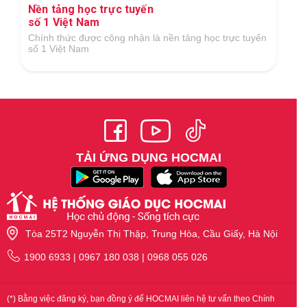
Ứng dụng công nghệ số xuất sắc trong lĩnh
vực GDĐT
Tại Giải thưởng Công nghệ số Việt Nam 2018 do Hiệp
hội Công nghệ số Việt Nam tổ chức
TẢI ỨNG DỤNG HOCMAI
Tòa 25T2 Nguyễn Thị Thập, Trung Hòa, Cầu Giấy, Hà Nội
1900 6933 | 0967 180 038 | 0968 055 026
(*) Bằng việc đăng ký, bạn đồng ý để HOCMAI liên hệ tư vấn theo Chính