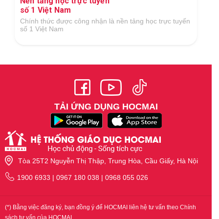
Nền tảng học trực tuyến
số 1 Việt Nam
Chính thức được công nhận là nền tảng học trực tuyến
số 1 Việt Nam
TẢI ỨNG DỤNG HOCMAI
Tòa 25T2 Nguyễn Thị Thập, Trung Hòa, Cầu Giấy, Hà Nội
1900 6933 | 0967 180 038 | 0968 055 026
(*) Bằng việc đăng ký, bạn đồng ý để HOCMAI liên hệ tư vấn theo Chính
sách tư vấn của HOCMAI