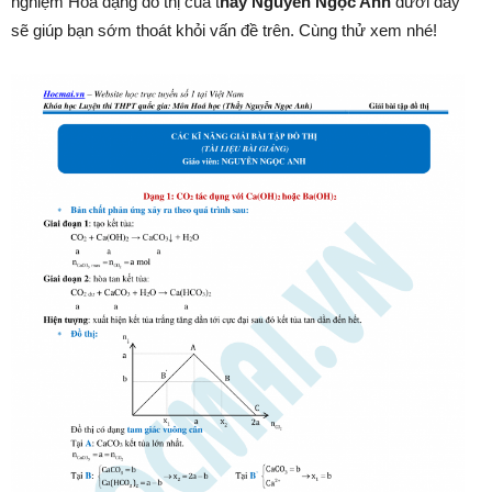
nghiệm Hoá dạng đồ thị của t
hầy Nguyễn Ngọc Anh
dưới đây
sẽ giúp bạn sớm thoát khỏi vấn đề trên. Cùng thử xem nhé!