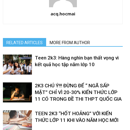
acq.hocmai
RELATED ARTICLES
MORE FROM AUTHOR
Teen 2k3: Hàng nghìn bạn thất vọng vì
kết quả học tập năm lớp 10
2K3 CHÚ Ý!!! ĐỪNG ĐỂ “ NGÃ SẤP
MẶT” CHỈ VÌ 20-30% KIẾN THỨC LỚP
11 CÓ TRONG ĐỀ THI THPT QUỐC GIA
TEEN 2K3 “HỐT HOẢNG” VỚI KIẾN
THỨC LỚP 11 KHI VÀO NĂM HỌC MỚI