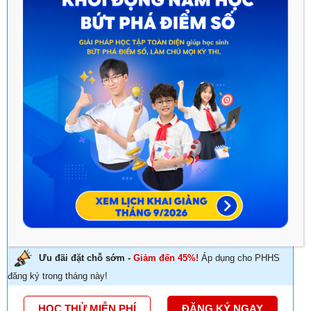
DIỆN
CHẮC KIẾN THỨC LỚP 11 - BẤT CHẤP CHƯƠNG TRÌNH
HỌC KHÓ
RÈN LUYỆN KỸ NĂNG TỰ HỌC - TƯ DUY GIẢI
QUYẾT VẤN ĐỀ
ĐA DẠNG HÌNH THỨC HỌC - PHÙ HỢP MỌI NHU
CẦU
TOP THẦY CÔ DANH TIẾNG ĐỒNG HÀNH PHÁT
TRIỂN TOÀN DIỆN KIẾN THỨC & KỸ NĂNG
DỊCH VỤ HỖ TRỢ ĐỒNG HÀNH TRONG SUỐT QUÁ
TRÌNH HỌC TẬP
Ưu đãi đặt chỗ sớm -
Giảm đến 45%!
Áp dụng cho PHHS
đăng ký trong tháng này!
HỌC THỬ MIỄN PHÍ
ĐĂNG KÝ NGAY