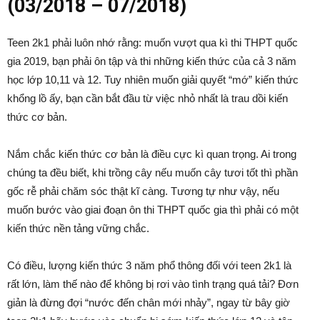
(03/2018 – 07/2018)
Teen 2k1 phải luôn nhớ rằng: muốn vượt qua kì thi THPT quốc
gia 2019, bạn phải ôn tập và thi những kiến thức của cả 3 năm
học lớp 10,11 và 12. Tuy nhiên muốn giải quyết “mớ” kiến thức
khổng lồ ấy, bạn cần bắt đầu từ việc nhỏ nhất là trau dồi kiến
thức cơ bản.
Nắm chắc kiến thức cơ bản là điều cực kì quan trọng. Ai trong
chúng ta đều biết, khi trồng cây nếu muốn cây tươi tốt thì phần
gốc rễ phải chăm sóc thật kĩ càng. Tương tự như vậy, nếu
muốn bước vào giai đoạn ôn thi THPT quốc gia thì phải có một
kiến thức nền tảng vững chắc.
Có điều, lượng kiến thức 3 năm phổ thông đối với teen 2k1 là
rất lớn, làm thế nào để không bị rơi vào tình trạng quá tải? Đơn
giản là đừng đợi “nước đến chân mới nhảy”, ngay từ bây giờ