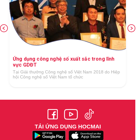
Ứng dụng công nghệ số xuất sắc trong lĩnh
vực GDĐT
Tại Giải thưởng Công nghệ số Việt Nam 2018 do Hiệp
hội Công nghệ số Việt Nam tổ chức
TẢI ỨNG DỤNG HOCMAI