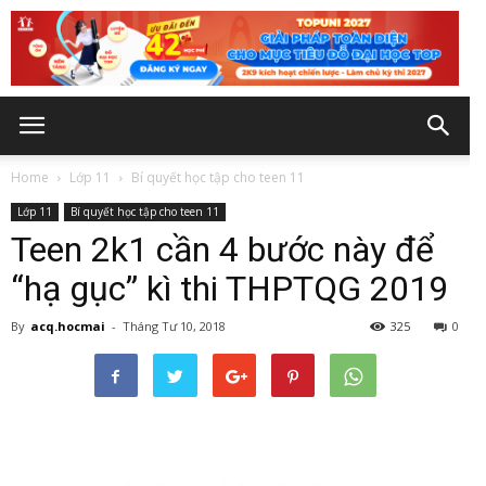
Home
Lớp 11
Bí quyết học tập cho teen 11
Lớp 11
Bí quyết học tập cho teen 11
Teen 2k1 cần 4 bước này để
“hạ gục” kì thi THPTQG 2019
By
acq.hocmai
-
Tháng Tư 10, 2018
325
0