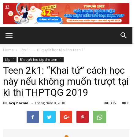
Home
Lớp 11
Bí quyết học tập cho teen 11
Lớp 11
Bí quyết học tập cho teen 11
Teen 2k1: “Khai tử” cách học
này nếu không muốn trượt tại
kì thi THPTQG 2019
By
acq.hocmai
-
Tháng Năm 8, 2018
336
0