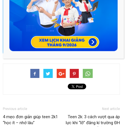
TRÌNH HỌC TẬP
Ưu đãi đặt chỗ sớm -
Giảm đến 45%!
Áp dụng cho PHHS
đăng ký trong tháng này!
HỌC THỬ MIỄN PHÍ
ĐĂNG KÝ NGAY
Previous article
Next article
4 mẹo đơn giản giúp teen 2k1
Teen 2k: 3 cách vượt qua áp
“học ít – nhớ lâu”
lực khi “lỡ” đăng kí trường ĐH