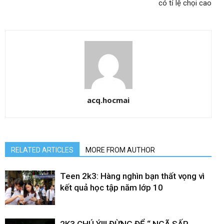
có tỉ lệ chọi cao
acq.hocmai
RELATED ARTICLES
MORE FROM AUTHOR
Teen 2k3: Hàng nghìn bạn thất vọng vì
kết quả học tập năm lớp 10
2K3 CHÚ Ý!!! ĐỪNG ĐỂ “ NGÃ SẤP