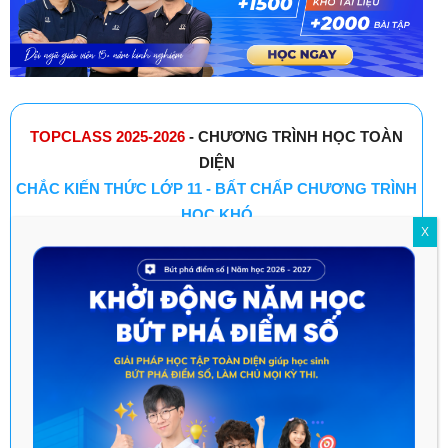
TOPCLASS 2025-2026
- CHƯƠNG TRÌNH HỌC TOÀN
DIỆN
CHẮC KIẾN THỨC LỚP 11 - BẤT CHẤP CHƯƠNG TRÌNH
HỌC KHÓ
X
RÈN LUYỆN KỸ NĂNG TỰ HỌC - TƯ DUY GIẢI
QUYẾT VẤN ĐỀ
ĐA DẠNG HÌNH THỨC HỌC - PHÙ HỢP MỌI NHU
CẦU
TOP THẦY CÔ DANH TIẾNG ĐỒNG HÀNH PHÁT
TRIỂN TOÀN DIỆN KIẾN THỨC & KỸ NĂNG
DỊCH VỤ HỖ TRỢ ĐỒNG HÀNH TRONG SUỐT QUÁ