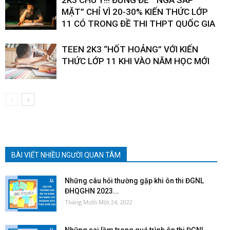
MẶT” CHỈ VÌ 20-30% KIẾN THỨC LỚP
11 CÓ TRONG ĐỀ THI THPT QUỐC GIA
TEEN 2K3 “HỐT HOẢNG” VỚI KIẾN
THỨC LỚP 11 KHI VÀO NĂM HỌC MỚI
BÀI VIẾT NHIỀU NGƯỜI QUAN TÂM
Những câu hỏi thường gặp khi ôn thi ĐGNL
ĐHQGHN 2023...
Tháng Mười Một 24, 2022
Những sai lầm trong quá trình ôn thi ĐGNL