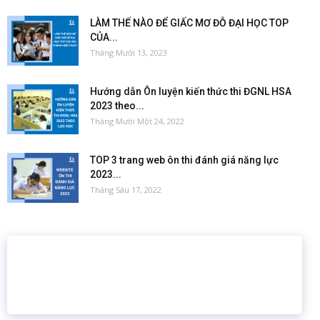
LÀM THẾ NÀO ĐỂ GIẤC MƠ ĐỖ ĐẠI HỌC TOP
CỦA...
Tháng Mười 13, 2023
Hướng dẫn Ôn luyện kiến thức thi ĐGNL HSA
2023 theo...
Tháng Mười Một 24, 2022
TOP 3 trang web ôn thi đánh giá năng lực
2023...
Tháng Sáu 17, 2022
16 năm
6.460.467
Giáo dục trực tuyến
Thành viên