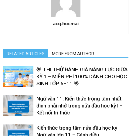
acq.hocmai
RELATED ARTICLES
MORE FROM AUTHOR
🌟 THI THỬ ĐÁNH GIÁ NĂNG LỰC GIỮA
KỲ 1 – MIỄN PHÍ 100% DÀNH CHO HỌC
SINH LỚP 6–11 🌟
Ngữ văn 11: Kiến thức trọng tâm nhất
định phải nhớ trong nửa đầu học kỳ I –
Kết nối tri thức
Kiến thức trọng tâm nửa đầu học kỳ I
Ngữ văn lớp 11 – Cánh diều