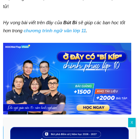
tử!
Hy vọng bài viết trên đây của
Bút Bi
sẽ giúp các bạn học tốt
hơn trong
chương trình ngữ văn lớp 11
.
X
TOPCLASS 2025-2026
- CHƯƠNG TRÌNH HỌC TOÀN