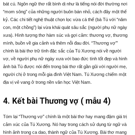
bát cú. Ngôn ngữ thơ rất bình dị như là tiếng nói đời thường nơi
“mom sông” của những người buôn bán nhỏ, cách đây một thế
kỷ. Các chi tiết nghệ thuật chọn lọc vừa cá thế (bà Tú với “năm
con, một chồng”) lại vừa khái quát sâu sắc (người phụ nữ ngày
xưa). Hình tượng thơ hàm súc và gợi cảm: thương vợ, thương
mình, buồn về gia cảnh và thêm nỗi đau đời. “Thương vợ’”
chính là bài thơ trữ tình đặc sắc của Tú Xương nói về người
vợ, về người phụ nữ ngày xưa với bao đức tính tốt đẹp và hình
ảnh bà Tú được nói đến trong bài thơ rất gần gũi với người mẹ,
người chị ở trong mỗi gia đình Việt Nam. Tú Xương chiếm một
địa vị vẻ vang ở trong nền văn học Việt Nam.
4. Kết bài Thương vợ ( mẫu 4)
Tóm lại “Thương vợ” chính là một bài thơ hay mang đậm giá trị
cảm xúc của Tú Xương. Nó hay trong cách sử dụng từ ngữ và
hình ảnh trong ca dao, thành ngữ của Tú Xương. Bài thơ mang