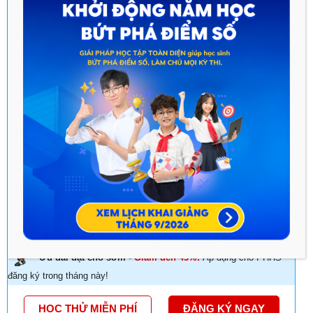
DIỆN
CHẮC KIẾN THỨC LỚP 11 - BẤT CHẤP CHƯƠNG TRÌNH
HỌC KHÓ
RÈN LUYỆN KỸ NĂNG TỰ HỌC - TƯ DUY GIẢI
QUYẾT VẤN ĐỀ
ĐA DẠNG HÌNH THỨC HỌC - PHÙ HỢP MỌI NHU
CẦU
TOP THẦY CÔ DANH TIẾNG ĐỒNG HÀNH PHÁT
TRIỂN TOÀN DIỆN KIẾN THỨC & KỸ NĂNG
DỊCH VỤ HỖ TRỢ ĐỒNG HÀNH TRONG SUỐT QUÁ
TRÌNH HỌC TẬP
Ưu đãi đặt chỗ sớm -
Giảm đến 45%!
Áp dụng cho PHHS
đăng ký trong tháng này!
HỌC THỬ MIỄN PHÍ
ĐĂNG KÝ NGAY