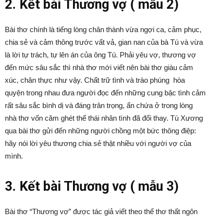
2. Kết bài Thương vợ ( mẫu 2)
Bài thơ chính là tiếng lòng chân thành vừa ngợi ca, cảm phục,
chia sẻ và cảm thông trước vất vả, gian nan của bà Tú và vừa
là lời tự trách, tự lên án của ông Tú. Phải yêu vợ, thương vợ
đến mức sâu sắc thì nhà thơ mới viết nên bài thơ giàu cảm
xúc, chân thực như vậy. Chất trữ tình và trào phúng hòa
quyện trong nhau đưa người đọc đến những cung bậc tình cảm
rất sâu sắc bình dị và đáng trân trọng, ẩn chứa ở trong lòng
nhà thơ vốn căm ghét thế thái nhân tình đã đổi thay. Tú Xương
qua bài thơ gửi đến những người chồng một bức thông điệp:
hãy nói lời yêu thương chia sẻ thật nhiều với người vợ của
mình.
3. Kết bài Thương vợ ( mẫu 3)
Bài thơ “Thương vợ” được tác giả viết theo thể thơ thất ngôn