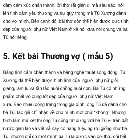
đậm cảm xúc chân thành, lời thơ rất giản dị mà sâu sắc, nói
lên tình cảm yêu thương và sự quý trọng mà Tú Xương dành
cho vợ mình. Bên cạnh đó, bài thơ còn thể hiện được đức tính
đẹp của người phụ nữ Việt Nam ở xã hội xưa nói chung và bà
Tú nói riêng.
5. Kết bài Thương vợ ( mẫu 5)
Bằng tình cảm chân thành và bằng nghệ thuật sống động, Tú
Xương đã thể hiện được hình ảnh của người phụ nữ giỏi
giang, lam lũ và tần tảo nuôi chồng nuôi con. Bà Tú có những
phẩm chất vô cùng tốt đẹp của người phụ nữ Việt Nam
xưa. Bao nhiêu công trạng trong gia đình, ông Tú đã dành cho
bà Tú, tác giả chỉ nhận về cho mình một chữ “không”. Nhưng
bình tâm mà xét thì ông Tú cũng rất xứng với bà Tú vì trên đất
nước gian lao và vất vả này có hàng triệu người giống như bà
Tú, nhưng chỉ có một mình bà Tú là được vào cõi thơ, cõi bất