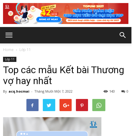
Home
Lớp 11
Lớp 11
Top các mẫu Kết bài Thương
vợ hay nhất
By
acq.hocmai
-
Tháng Mười Một 7, 2022
143
0