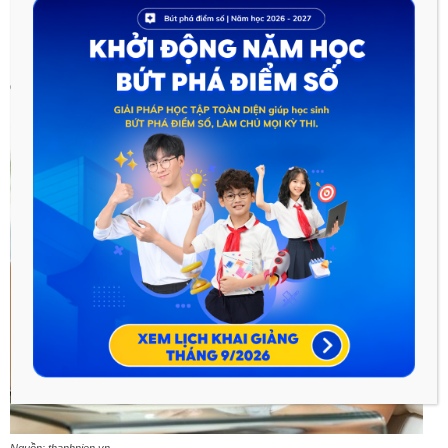
nước rút. Hơn nữa, bạn còn được học các mẹo khi làm trắc
nghiệm như: loại trừ phương án nhiễu, tránh bẫy của đề thi,
mẹo giải nhanh nhất cho từng dạng bài,… nâng tối đa từ 1 – 2
điểm.