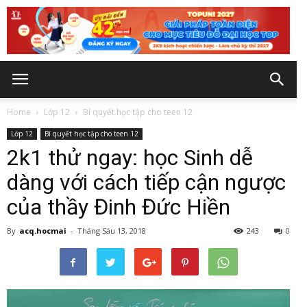
Home
Lớp 12
Bí quyết học tập cho teen 12
Lớp 12
Bí quyết học tập cho teen 12
2k1 thử ngay: học Sinh dễ
dàng với cách tiếp cận ngược
của thầy Đinh Đức Hiền
By
acq.hocmai
-
Tháng Sáu 13, 2018
243
0