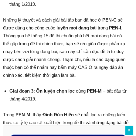
tháng 1/2019.
Những lý thuyết và cách giải bài tập bạn đã học ở
PEN-C
sẽ
được dùng cho công cuộc
luyện mọi dạng bài
trong
PEN-I
.
Thông qua hệ thống 15 đề thi chuẩn phủ hết mọi dạng bài có
thể gặp trong đề thi chính thức, bạn sẽ rèn giũa được phản xạ
nhạy bén với từng dạng bài, sau này chỉ cần đọc đề là tư duy
được cách giải nhanh chóng. Thậm chí, nếu là các dạng quen
thuộc bạn có thể nhẩm hay bấm máy CASIO ra ngay đáp án
chính xác, tiết kiệm thời gian làm bài.
Giai đoạn 3:
Ôn luyện chọn lọc
cùng
PEN-M
– bắt đầu từ
tháng 4/2019.
Trong
PEN-M
, thầy
Đinh Đức Hiền
sẽ chắt lọc ra những kiến
thức có tỷ lệ cao sẽ xuất hiện trong đề thi và những dạng bài dễ
lấy điểm nhất để teen 2k1
ôn luyện chọn lọc
trong thời điểm
X