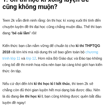
cũng không muộn?
Teen 2k vẫn đinh ninh rằng: ôn thi học kì xong xuôi thì tính đến
chuyện luyện đề thi đại học cũng chẳng muộn đâu. Thế thì bạn
đang “
bé cái lầm
” rồi!
Kiến thức bạn cần nắm vững để chuẩn bị cho
kì thi THPTQG
2018
rất lớn khi mà nội dung thi sẽ bao gồm toàn bộ
chương
trình lớp 11
và
lớp 12
. Hơn nữa Bộ Giáo dục và Đào tạo không
công bố đề thi minh hoạ nữa nên bạn lại càng khó giới hạn kiến
thức ôn tập.
Nếu cứ đợi đến khi
kì thi học kì I kết thúc
, thì teen 2k sẽ
chẳng còn đủ thời gian luyện hết mọi dạng bài được đâu. Nên
là dù đang
ôn thi học kì I
, bạn cũng không được quên bắt đầu
luyện đề ngay!