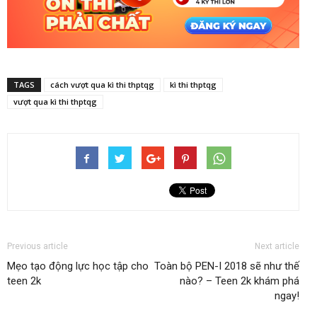
TAGS
cách vượt qua kì thi thptqg
kì thi thptqg
vượt qua kì thi thptqg
Previous article
Next article
Mẹo tạo động lực học tập cho
Toàn bộ PEN-I 2018 sẽ như thế
teen 2k
nào? – Teen 2k khám phá
ngay!