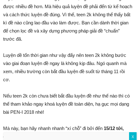
được nhiều đề hơn. Mà hiệu quả luyện đề phải đến từ kế hoạch
và cách thức luyện đề đúng. Vì thế, teen 2k không thể thấy bất
kì đề nào cũng lao đầu vào làm được. Bạn cần dành thời gian
để chọn lọc đề và xây dựng phương pháp giải đề “chuẩn”
trước đã.
Luyện dề tốn thời gian như vậy đấy nên teen 2k không bước
vào giai đoạn luyện đề ngay là không kịp đâu. Ngó quanh mà
xem, nhiều trường còn bắt đầu luyện đề suốt từ tháng 11 rồi
cơ.
Nếu teen 2k còn chưa biết bắt đầu luyện đề như thế nào thì có
thể tham khảo ngay khoá luyện đề toàn diện, hạ gục mọi dạng
bài PEN-I 2018 nhé!
Mà này, bạn hãy nhanh nhanh “xí chỗ” đi bởi đến
15/12 tới,
chương trình ưu đãi giảm 25% học phí khi đặt chỗ PEN-I
X