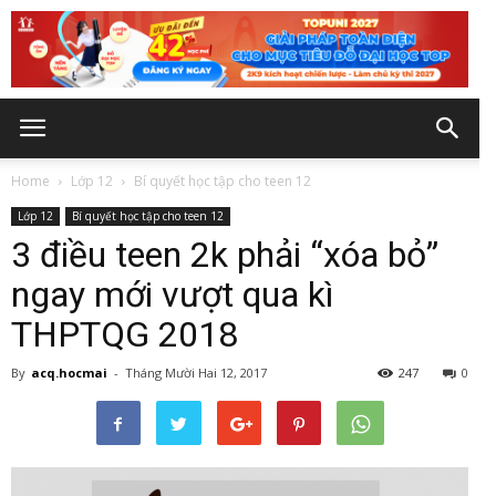
Home
Lớp 12
Bí quyết học tập cho teen 12
Lớp 12
Bí quyết học tập cho teen 12
3 điều teen 2k phải “xóa bỏ”
ngay mới vượt qua kì
THPTQG 2018
By
acq.hocmai
-
Tháng Mười Hai 12, 2017
247
0