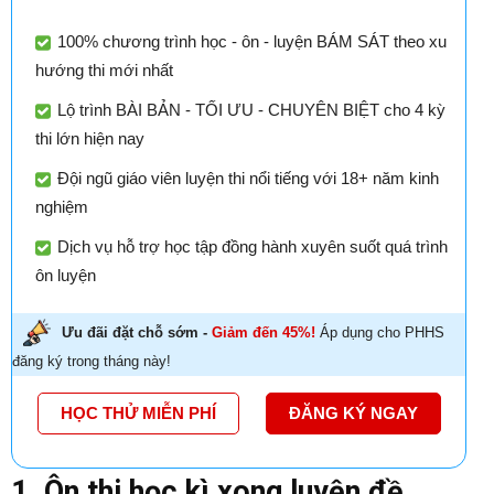
100% chương trình học - ôn - luyện BÁM SÁT theo xu
hướng thi mới nhất
Lộ trình BÀI BẢN - TỐI ƯU - CHUYÊN BIỆT cho 4 kỳ
thi lớn hiện nay
Đội ngũ giáo viên luyện thi nổi tiếng với 18+ năm kinh
nghiệm
Dịch vụ hỗ trợ học tập đồng hành xuyên suốt quá trình
ôn luyện
Ưu đãi đặt chỗ sớm -
Giảm đến 45%!
Áp dụng cho PHHS
đăng ký trong tháng này!
HỌC THỬ MIỄN PHÍ
ĐĂNG KÝ NGAY
1. Ôn thi học kì xong luyện đề