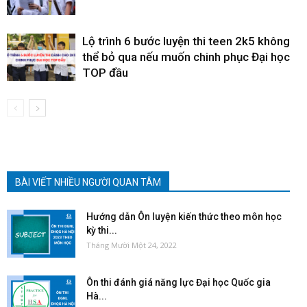
Lộ trình 6 bước luyện thi teen 2k5 không
thể bỏ qua nếu muốn chinh phục Đại học
TOP đầu
BÀI VIẾT NHIỀU NGƯỜI QUAN TÂM
Hướng dẫn Ôn luyện kiến thức theo môn học
kỳ thi...
Tháng Mười Một 24, 2022
Ôn thi đánh giá năng lực Đại học Quốc gia
Hà...