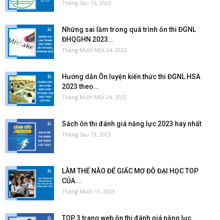
Tháng Sáu 16, 2022
Những sai lầm trong quá trình ôn thi ĐGNL
ĐHQGHN 2023...
Tháng Mười Một 24, 2022
Hướng dẫn Ôn luyện kiến thức thi ĐGNL HSA
2023 theo...
Tháng Mười Một 24, 2022
Sách ôn thi đánh giá năng lực 2023 hay nhất
Tháng Sáu 13, 2023
LÀM THẾ NÀO ĐỂ GIẤC MƠ ĐỖ ĐẠI HỌC TOP
CỦA...
Tháng Mười 13, 2023
TOP 3 trang web ôn thi đánh giá năng lực