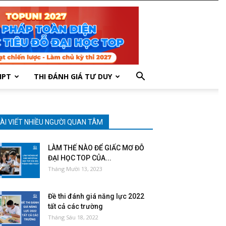
HPT
THI ĐÁNH GIÁ TƯ DUY
ÀI VIẾT NHIỀU NGƯỜI QUAN TÂM
LÀM THẾ NÀO ĐỂ GIẤC MƠ ĐỖ
ĐẠI HỌC TOP CỦA...
Tháng Mười 13, 2023
Đề thi đánh giá năng lực 2022
tất cả các trường
Tháng Sáu 18, 2022