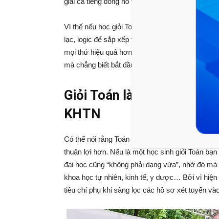
giải cả tiếng đồng hồ trở thành công cốc.
Vì thế nếu học giỏi Toán bạn sẽ trở thành người
lạc, logic để sắp xếp thời gian và công việc đâu
mọi thứ hiệu quả hơn, tiết kiệm thời gian và khôn
mà chẳng biết bắt đầu từ đâu để giải quyết.
Giỏi Toán là chìa khóa vàn
KHTN
Có thể nói rằng Toán học là cơ sở, là điểm tựa 
thuận lợi hơn. Nếu là một học sinh giỏi Toán b
đại học cũng “không phải dạng vừa”, nhờ đó mà 
khoa học tự nhiên, kinh tế, y dược… Bởi vì hiện
tiêu chí phụ khi sàng lọc các hồ sơ xét tuyển và