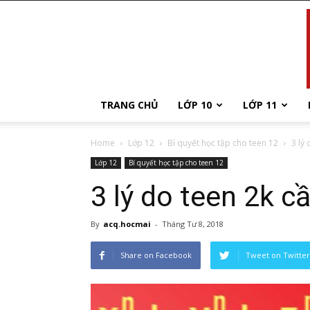
TRANG CHỦ
LỚP 10
LỚP 11
Home
Lớp 12
Bí quyết học tập cho teen 12
3 lý
Lớp 12
Bí quyết học tập cho teen 12
3 lý do teen 2k c
By
acq.hocmai
-
Tháng Tư 8, 2018
Share on Facebook
Tweet on Twitter