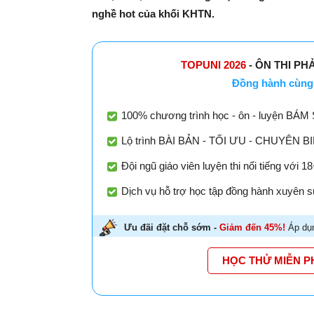
nghề hot của khối KHTN.
TOPUNI 2026
- ÔN THI PH
Đồng hành cùng 
100% chương trình học - ôn - luyện BÁM 
Lộ trình BÀI BẢN - TỐI ƯU - CHUYÊN BIỆT
Đội ngũ giáo viên luyện thi nổi tiếng với 
Dịch vụ hỗ trợ học tập đồng hành xuyên su
Ưu đãi đặt chỗ sớm -
Giảm đến 45%!
Áp dụn
HỌC THỬ MIỄN P