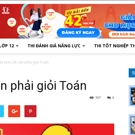
LỚP 12
THI ĐÁNH GIÁ NĂNG LỰC
THI TỐT NGHIỆP T
 do teen 2k cần phải giỏi Toán
B
ần phải giỏi Toán
197
0