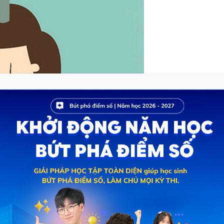
kmind
công việc logic và cân bằng
 não bộ của chính mình, rèn luyện khả năng tập trung,
Toán học luôn đòi hỏi ở người học những phán đoán chính
, chỉ cần sai một dấu cộng, dấu trừ cũng đủ khiến công sức