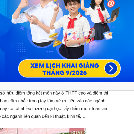
 có đầu óc nhanh nhạy với các con số, biết tư duy mạch
 vào đấy. Nhờ việc làm gì cũng có trình tự nên bạn sẽ làm
g bao giờ rơi vào tình huống công việc, bài tập dồn ứ lại
g đến nhiều ngành hot khối
để bạn tiếp cận các ngành khoa học tự nhiên một cách
ạn sở hữu điểm tổng kết môn này ở THPT cao và điểm thi
bạn cầm chắc trong tay tấm vé ưu tiên vào các ngành
 nay có rất nhiều trường đại học lấy điểm môn Toán làm
o các ngành liên quan đến kĩ thuật, kinh tế,…