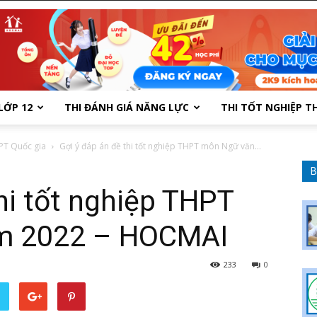
LỚP 12
THI ĐÁNH GIÁ NĂNG LỰC
THI TỐT NGHIỆP T
PT Quốc gia
Gợi ý đáp án đề thi tốt nghiệp THPT môn Ngữ văn...
B
hi tốt nghiệp THPT
m 2022 – HOCMAI
233
0