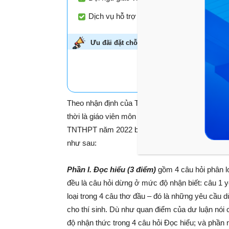
Dịch vụ hỗ trợ học tập đồng hành xuyên su
Ưu đãi đặt chỗ sớm -
Giảm đến 45%!
Áp dụn
HỌC THỬ MIỄN P
Theo nhận định của TS.Trịnh Thu Tuyết – Nguy
thời là giáo viên môn Ngữ văn tại Hệ thống Gi
TNTHPT năm 2022 bám sát cấu trúc của đề thi t
như sau:
Phần I. Đọc hiểu (3 điểm)
gồm 4 câu hỏi phân lo
đều là câu hỏi dừng ở mức độ nhận biết: câu 1 yê
loại trong 4 câu thơ đầu – đó là những yêu cầu 
cho thí sinh. Dù như quan điểm của dư luận nói 
độ nhận thức trong 4 câu hỏi Đọc hiểu; và phần 