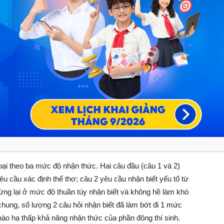
ốt quá trình ôn luyện
g cho PHHS đăng ký trong tháng này!
HÍ
ĐĂNG KÝ NGAY
ên giáo viên môn Ngữ văn trường THPT Chu Văn An, đồng
áo dục HOCMAI, đ
ề thi chính thức môn Ngữ văn kì thi
ham khảo do Bộ Giáo dục và Đào tạo công bố. Cụ thể
ại theo ba mức độ nhận thức. Hai câu đầu (câu 1 và 2)
u cầu xác định thể thơ; câu 2 yêu cầu nhận biết yếu tố từ
dừng lại ở mức độ thuần túy nhận biết và không hề làm khó
chung, số lượng 2 câu hỏi nhận biết đã làm bớt đi 1 mức
nào hạ thấp khả năng nhận thức của phần đông thí sinh.