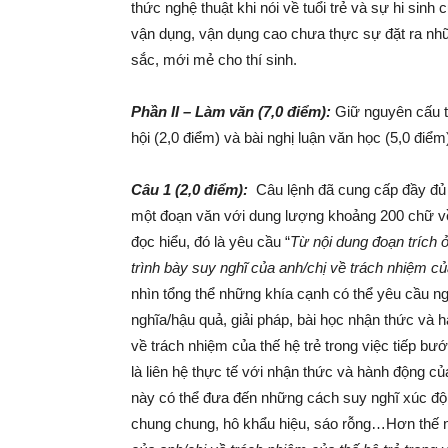
thức nghệ thuật khi nói về tuổi trẻ và sự hi sinh 
vận dụng, vận dụng cao chưa thực sự đặt ra nh
sắc, mới mẻ cho thí sinh.
Phần II – Làm văn (7,0 điểm):
Giữ nguyên cấu tr
hội (2,0 điểm) và bài nghị luận văn học (5,0 điểm
Câu 1 (2,0 điểm):
Câu lệnh đã cung cấp đầy đủ v
một đoạn văn với dung lượng khoảng 200 chữ về 
đọc hiểu, đó là yêu cầu “
Từ nội dung đoạn trích 
trình bày suy nghĩ của anh/chị về trách nhiệm của
nhìn tổng thể những khía cạnh có thể yêu cầu ng
nghĩa/hậu quả, giải pháp, bài học nhận thức và 
về trách nhiệm của thế hệ trẻ trong việc tiếp bư
là liên hệ thực tế với nhận thức và hành động củ
này có thể đưa đến những cách suy nghĩ xúc độn
chung chung, hô khẩu hiệu, sáo rỗng…Hơn thế nữ