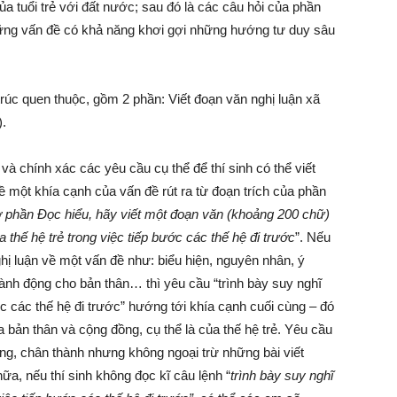
của tuổi trẻ với đất nước; sau đó là các câu hỏi của phần
ững vấn đề có khả năng khơi gợi những hướng tư duy sâu
úc quen thuộc, gồm 2 phần: Viết đoạn văn nghị luận xã
).
à chính xác các yêu cầu cụ thể để thí sinh có thể viết
một khía cạnh của vấn đề rút ra từ đoạn trích của phần
ở phần Đọc hiểu, hãy viết một đoạn văn (khoảng 200 chữ)
 thế hệ trẻ trong việc tiếp bước các thế hệ đi trước
”. Nếu
hị luận về một vấn đề như: biểu hiện, nguyên nhân, ý
hành động cho bản thân… thì yêu cầu “trình bày suy nghĩ
ớc các thế hệ đi trước” hướng tới khía cạnh cuối cùng – đó
a bản thân và cộng đồng, cụ thể là của thế hệ trẻ. Yêu cầu
g, chân thành nhưng không ngoại trừ những bài viết
a, nếu thí sinh không đọc kĩ câu lệnh “
trình bày suy nghĩ