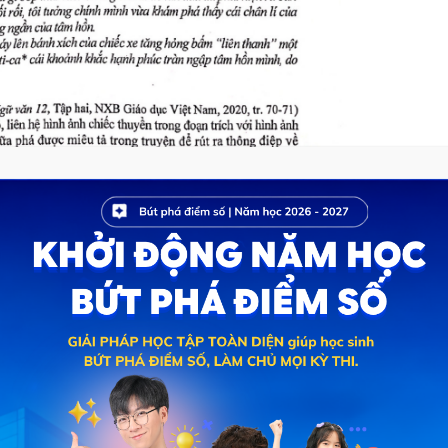
ẢI CHẤT, CHẮC SUẤT ĐẠI HỌC TOP
ĐẠI HỌC với lộ trình toàn diện
 cho 4 kỳ thi lớn hiện nay
ơ đồ tư duy, dễ dàng ôn luyện
17+ năm kinh nghiệm