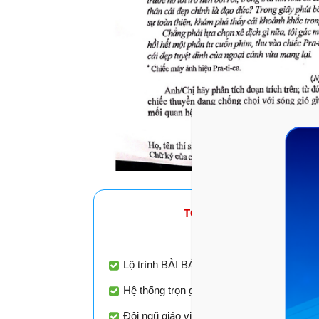
TOPUNI 2026
- ÔN THI PH
CAM KẾT cùng 2k8 ĐỖ 
Lộ trình BÀI BẢN - TỐI ƯU - CHUYÊN BIỆT
Hệ thống trọn gói đầy đủ kiến thức theo s
Đội ngũ giáo viên luyện thi nổi tiếng với 