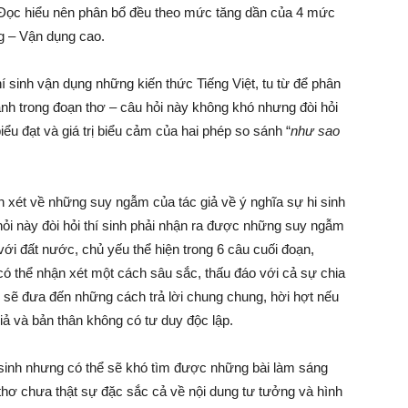
u Đọc hiểu nên phân bổ đều theo mức tăng dần của 4 mức
g – Vận dụng cao.
 sinh vận dụng những kiến thức Tiếng Việt, tu từ để phân
sánh trong đoạn thơ – câu hỏi này không khó nhưng đòi hỏi
biểu đạt và giá trị biểu cảm của hai phép so sánh “
như sao
n xét về những suy ngẫm của tác giả về ý nghĩa sự hi sinh
 hỏi này đòi hỏi thí sinh phải nhận ra được những suy ngẫm
i với đất nước, chủ yếu thể hiện trong 6 câu cuối đoạn,
có thể nhận xét một cách sâu sắc, thấu đáo với cả sự chia
ể sẽ đưa đến những cách trả lời chung chung, hời hợt nếu
ả và bản thân không có tư duy độc lập.
 sinh nhưng có thể sẽ khó tìm được những bài làm sáng
 thơ chưa thật sự đặc sắc cả về nội dung tư tưởng và hình