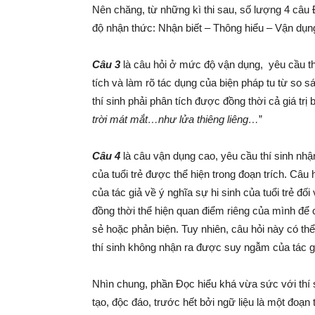
Nên chăng, từ những kì thi sau, số lượng 4 câ
độ nhận thức: Nhận biết – Thông hiểu – Vận dụn
Câu 3
là câu hỏi ở mức độ vận dụng, yêu cầu thí
tích và làm rõ tác dụng của biện pháp tu từ so 
thí sinh phải phân tích được đồng thời cả giá trị 
trời mát mắt…như lửa thiêng liêng…
”
Câu 4
là câu vận dụng cao, yêu cầu thí sinh nhậ
của tuổi trẻ được thể hiện trong đoạn trích. Câu
của tác giả về ý nghĩa sự hi sinh của tuổi trẻ đố
đồng thời thể hiện quan điểm riêng của mình để 
sẻ hoặc phản biện. Tuy nhiên, câu hỏi này có th
thí sinh không nhận ra được suy ngẫm của tác gi
Nhìn chung, phần Đọc hiểu khá vừa sức với thí
tạo, độc đáo, trước hết bởi ngữ liệu là một đoạn