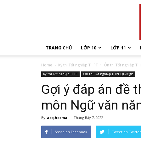
TRANG CHỦ
LỚP 10
LỚP 11
Home
Kỳ thi Tốt nghiệp THPT
Ôn thi Tốt nghiệp TH
Kỳ thi Tốt nghiệp THPT
Ôn thi Tốt nghiệp THPT Quốc gia
Gợi ý đáp án đề t
môn Ngữ văn nă
By
acq.hocmai
-
Tháng Bảy 7, 2022
Share on Facebook
Tweet on Twitter