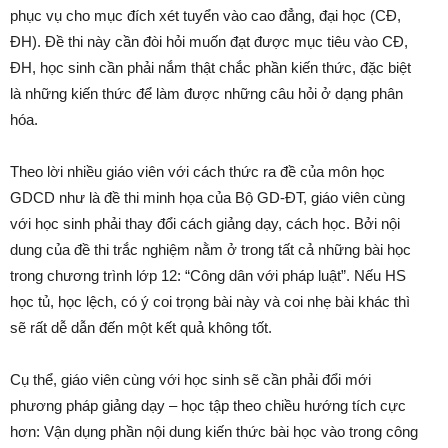
phục vụ cho mục đích xét tuyển vào cao đẳng, đại học (CĐ,
ĐH). Đề thi này cần đòi hỏi muốn đạt được mục tiêu vào CĐ,
ĐH, học sinh cần phải nắm thật chắc phần kiến thức, đặc biệt
là những kiến thức để làm được những câu hỏi ở dạng phân
hóa.
Theo lời nhiều giáo viên với cách thức ra đề của môn học
GDCD như là đề thi minh họa của Bộ GD-ĐT, giáo viên cùng
với học sinh phải thay đổi cách giảng dạy, cách học. Bởi nội
dung của đề thi trắc nghiệm nằm ở trong tất cả những bài học
trong chương trình lớp 12: “Công dân với pháp luật”. Nếu HS
học tủ, học lệch, có ý coi trọng bài này và coi nhẹ bài khác thì
sẽ rất dễ dẫn đến một kết quả không tốt.
Cụ thể, giáo viên cùng với học sinh sẽ cần phải đổi mới
phương pháp giảng dạy – học tập theo chiều hướng tích cực
hơn: Vận dụng phần nội dung kiến thức bài học vào trong công