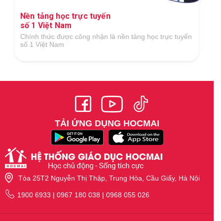
Ứng dụng công nghệ số xuất sắc trong lĩnh
vực GDĐT
Tại Giải thưởng Công nghệ số Việt Nam 2018 do Hiệp
hội Công nghệ số Việt Nam tổ chức
TẢI ỨNG DỤNG HOCMAI
Tòa 25T2 Nguyễn Thị Thập, Trung Hòa, Cầu Giấy, Hà Nội
1900 6933 | 0967 180 038 | 0968 055 026