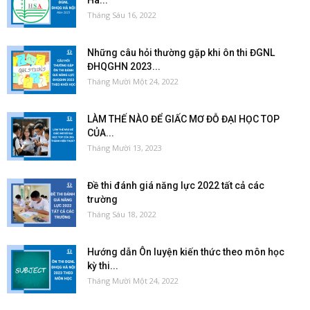
Hà...
Tháng Sáu 16, 2022
Những câu hỏi thường gặp khi ôn thi ĐGNL
ĐHQGHN 2023...
Tháng Mười Một 24, 2022
LÀM THẾ NÀO ĐỂ GIẤC MƠ ĐỖ ĐẠI HỌC TOP
CỦA...
Tháng Mười 13, 2023
Đề thi đánh giá năng lực 2022 tất cả các
trường
Tháng Sáu 18, 2022
Hướng dẫn Ôn luyện kiến thức theo môn học
kỳ thi...
Tháng Mười Một 24, 2022