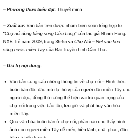
–
Phương thức biểu đạt
: Thuyết minh
– Xuất xứ:
Văn bản trên được nhóm biên soạn tổng hợp từ
“
Chợ nổi đồng bằng sông Cửu Long”
của tác giả Nhâm Hùng.
NXB Trẻ năm 2009, trang 36-55 và
Chợ Nổi – Nét văn hóa
sông nước miền Tây
của Đài Truyền hình Cần Thơ.
– Giá trị nội dung:
Văn bản cung cấp những thông tin về chợ nổi – Hình thức
buôn bán độc đáo mới lạ thú vị của người dân miền Tây cho
người đọc, đồng thời cũng thể hiện vai trò quan trọng của
chợ nổi trong việc bảo tồn, lưu giữ và phát huy văn hóa
miền Tây.
Qua văn hóa buôn bán ở chợ nổi, phần nào cho thấy hình
ảnh con người miền Tây dễ mến, hiền lành, chất phác, đôn
hậu và hiếu khách