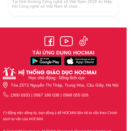
Là đơn vị đi đầu trong lĩnh vực giáo dục với những bài
giảng miễn phí và tính phí, hướng dẫn học tập, cung
cấp thông tin về các trường Đại học và hoạt động
tuyển sinh...
TẢI ỨNG DỤNG HOCMAI
Tòa 25T2 Nguyễn Thị Thập, Trung Hòa, Cầu Giấy, Hà Nội
1900 6933 | 0967 180 038 | 0968 055 026
(*) Bằng việc đăng ký, bạn đồng ý để HOCMAI liên hệ tư vấn theo Chính
sách tư vấn của HOCMAI