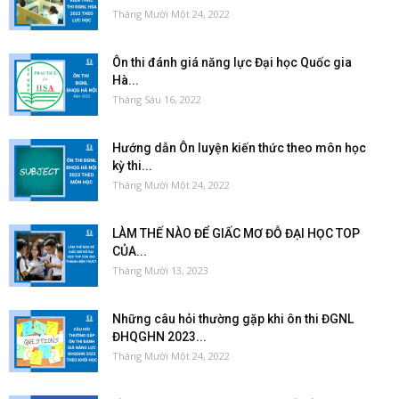
Tháng Mười Một 24, 2022
Ôn thi đánh giá năng lực Đại học Quốc gia
Hà...
Tháng Sáu 16, 2022
Hướng dẫn Ôn luyện kiến thức theo môn học
kỳ thi...
Tháng Mười Một 24, 2022
LÀM THẾ NÀO ĐỂ GIẤC MƠ ĐỖ ĐẠI HỌC TOP
CỦA...
Tháng Mười 13, 2023
Những câu hỏi thường gặp khi ôn thi ĐGNL
ĐHQGHN 2023...
Tháng Mười Một 24, 2022