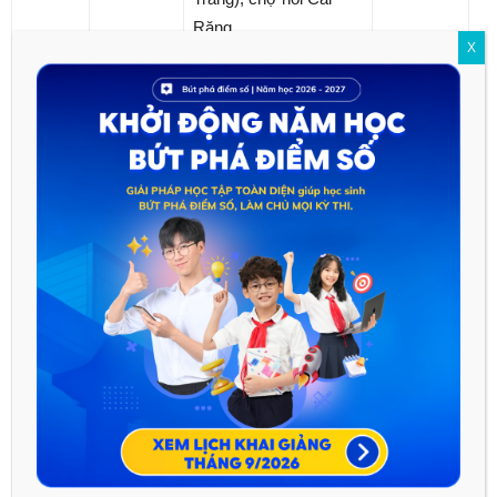
Răng,…
X
Đã đi chợ nổi, khó mà
Làm cho
quên được âm thanh
thông tin
ồn ào đặc trưng của
Yếu tố
cung cấp
Có
chợ: Tiếng tành tạch
miêu tả
thêm phần
của ghe xuồng lúc rẽ
hấp dẫn
sóng, tiếng mặc cả,
và sinh
tiếng mời chào, í ới gọi
động
nhau thật hối hả,…
Yếu tố
Diễn tả
biểu
Có
Nghe sao mà lảnh lót,
cảm xúc
cảm
thiết tha
của người
viết.
Phương
Làm rõ lời
tiện
thuyết
giao
Có
Hình minh họa 1 và 2
minh ở