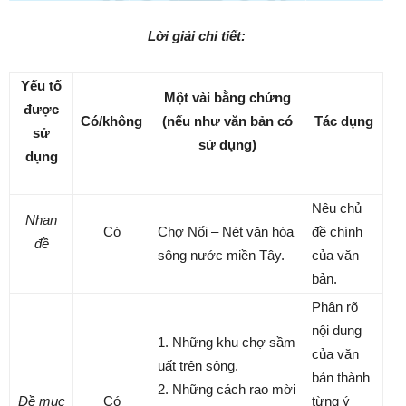
Lời giải chi tiết:
Yếu tố
Một vài bằng chứng
được
Có/không
(nếu như văn bản có
Tác dụng
sử
sử dụng)
dụng
Nêu chủ
Nhan
Có
Chợ Nổi – Nét văn hóa
đề chính
đề
sông nước miền Tây.
của văn
bản.
Phân rõ
nội dung
1. Những khu chợ sầm
của văn
uất trên sông.
bản thành
2. Những cách rao mời
Đề mục
Có
từng ý