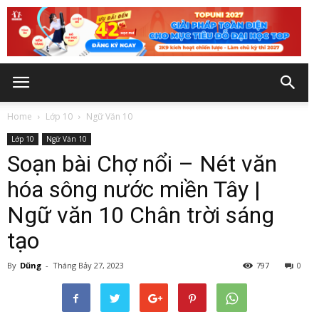
Home
Lớp 10
Ngữ Văn 10
Lớp 10
Ngữ Văn 10
Soạn bài Chợ nổi – Nét văn
hóa sông nước miền Tây |
Ngữ văn 10 Chân trời sáng
tạo
By
Dũng
-
Tháng Bảy 27, 2023
797
0