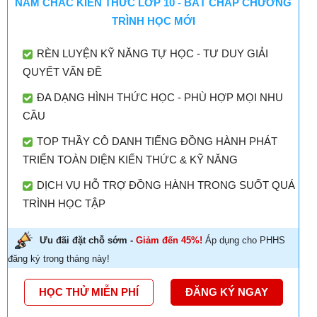
NẮM CHẮC KIẾN THỨC LỚP 10 - BẤT CHẤP CHƯƠNG
TRÌNH HỌC MỚI
RÈN LUYỆN KỸ NĂNG TỰ HỌC - TƯ DUY GIẢI
QUYẾT VẤN ĐỀ
ĐA DẠNG HÌNH THỨC HỌC - PHÙ HỢP MỌI NHU
CẦU
TOP THẦY CÔ DANH TIẾNG ĐỒNG HÀNH PHÁT
TRIỂN TOÀN DIỆN KIẾN THỨC & KỸ NĂNG
DỊCH VỤ HỖ TRỢ ĐỒNG HÀNH TRONG SUỐT QUÁ
TRÌNH HỌC TẬP
Ưu đãi đặt chỗ sớm -
Giảm đến 45%!
Áp dụng cho PHHS
đăng ký trong tháng này!
HỌC THỬ MIỄN PHÍ
ĐĂNG KÝ NGAY