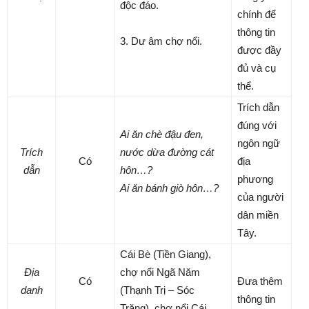
độc đáo.
chính để
thông tin
3. Dư âm chợ nổi.
được đầy
đủ và cụ
thể.
Trích dẫn
đúng với
Ai ăn chè đậu đen,
ngôn ngữ
Trích
nước dừa đường cát
Có
địa
dẫn
hôn…?
phương
Ai ăn bánh giò hôn…?
của người
dân miền
Tây.
Cái Bè (Tiền Giang),
Địa
chợ nổi Ngã Năm
Có
Đưa thêm
danh
(Thạnh Trị – Sóc
thông tin
Trăng), chợ nổi Cái