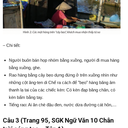
– Chi tiết:
Người buôn bán họp nhóm bằng xuồng, người đi mua hàng
bằng xuồng, ghe.
Rao hàng bằng cây bẹo dựng đứng ở trên xuồng nhìn như
những cột ăng-ten di Chế ra cách để ”bẹo” hàng băng âm
thanh lạ tai của các chiếc kèn: Có kèn đạp băng chân, có
kèn bấm bằng tay.
Tiếng rao: Ai ăn chè đậu đen, nước dừa đường cát hôn,…
Câu 3 (Trang 95, SGK Ngữ Văn 10 Chân